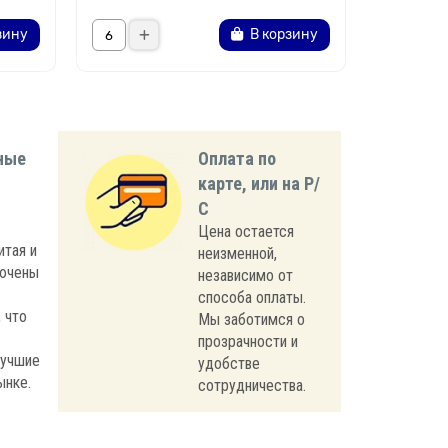
зину
В корзину
ные
Оплата по
карте, или на Р/
С
Цена остается
итая и
неизменной,
лючены
независимо от
способа оплаты.
 что
Мы заботимся о
прозрачности и
лучшие
удобстве
ынке.
сотрудничества.