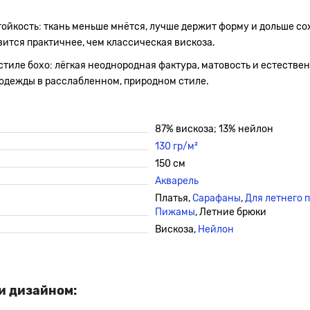
тойкость: ткань меньше мнётся, лучше держит форму и дольше с
вится практичнее, чем классическая вискоза.
стиле бохо: лёгкая неоднородная фактура, матовость и естеств
й одежды в расслабленном, природном стиле.
87% вискоза; 13% нейлон
130 гр/м²
150 см
Акварель
Платья,
Сарафаны
,
Для летнего 
Пижамы
, Летние брюки
Вискоза,
Нейлон
и дизайном: