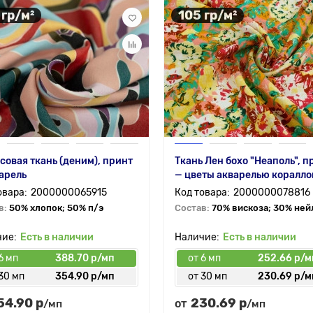
 гр/м²
105 гр/м²
овая ткань (деним), принт
Ткань Лен бохо "Неаполь", п
арель
— цветы акварелью коралл
2000000065915
2000000078816
в:
50% хлопок; 50% п/э
Состав:
70% вискоза; 30% ней
Есть в наличии
Есть в наличии
6 мп
388.70 р/мп
от 6 мп
252.66 р/м
30 мп
354.90 р/мп
от 30 мп
230.69 р/м
54.90 р
230.69 р
от
/мп
/мп