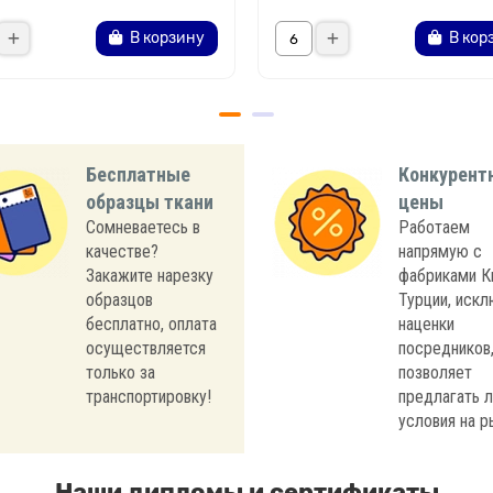
В корзину
В кор
Бесплатные
Конкурент
образцы ткани
цены
Сомневаетесь в
Работаем
качестве?
напрямую с
Закажите нарезку
фабриками К
образцов
Турции, иск
бесплатно, оплата
наценки
осуществляется
посредников,
только за
позволяет
транспортировку!
предлагать 
условия на р
Наши дипломы и сертификаты