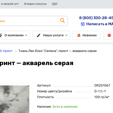
 и мелкий опт
Условия покупки
ЭДО
8 (800) 300-28-4
Написать в M
О компании
Наши услуги
Новинки
О принт
Ткань Лен бохо "Селена", принт — акварель серая
принт — акварель серая
Артикул
DR251067
Номер цвета/дизайна
D-1 C-1
Плотность
130 гр/м²
Есть в наличии