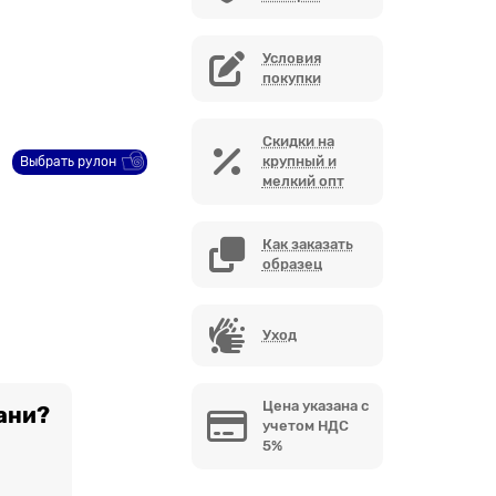
Условия
покупки
Скидки на
крупный и
Выбрать рулон
мелкий опт
Как заказать
образец
Уход
Цена указана с
ани?
учетом НДС
5%