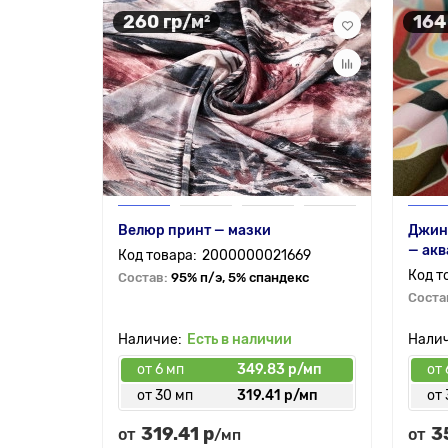
260 гр/м²
164
Велюр принт — мазки
Джинс
— акв
2000000021669
Состав:
95% п/э, 5% спандекс
Соста
Есть в наличии
от 6 мп
349.83 р/мп
от 
от 30 мп
319.41 р/мп
от 
319.41 р
3
от
от
/мп