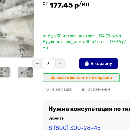
от
/мп
177.45 р
До рулона еще
от 6 до 30 метров на отрез - 194.35 р/мп
В рулоне в среднем = 30 м/кг по - 177.45 р/
мп
В корзину
Заказать бесплатный образец
В закладки
В сравнение
Нужна консультация по тк
Звоните:
8 (800) 300-28-45