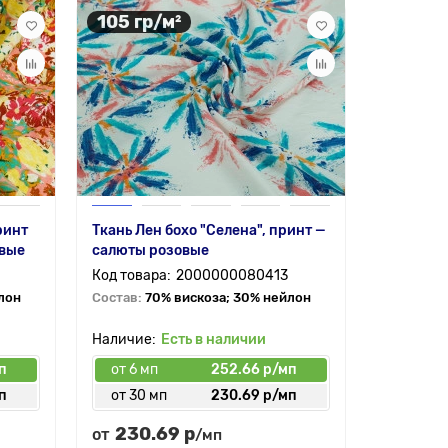
105 гр/м²
80 гр/
ринт
Ткань Лен бохо "Селена", принт —
Шифон ви
овые
салюты розовые
принт — 
темно-се
2000000080413
лон
Состав:
70% вискоза; 30% нейлон
Состав:
7
Есть в наличии
п
от 6 мп
252.66 р/мп
от 6 мп
п
от 30 мп
230.69 р/мп
от 30 
230.69 р
239.
от
от
/мп