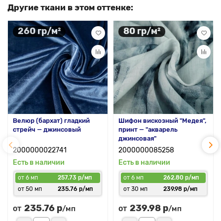
Другие ткани в этом оттенке:
260 гр/м²
80 гр/м²
Велюр (бархат) гладкий
Шифон вискозный "Медея",
стрейч — джинсовый
принт — "акварель
джинсовая"
2000000022741
2000000085258
Есть в наличии
Есть в наличии
от 6 мп
257.73 р/мп
от 6 мп
262.80 р/мп
от 50 мп
235.76 р/мп
от 30 мп
239.98 р/мп
235.76 р
239.98 р
от
от
/мп
/мп