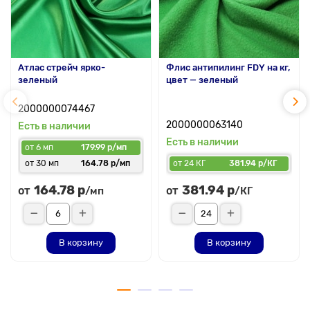
Атлас стрейч ярко-
Флис антипилинг FDY на кг,
зеленый
цвет — зеленый
2000000074467
2000000063140
Есть в наличии
Есть в наличии
от 6 мп
179.99 р/мп
от 30 мп
164.78 р/мп
от 24 КГ
381.94 р/КГ
164.78 р
381.94 р
от
от
/мп
/КГ
В корзину
В корзину