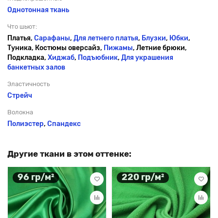
Однотонная ткань
Что шьют:
Платья,
Сарафаны
,
Для летнего платья
,
Блузки
,
Юбки
,
Туника, Костюмы оверсайз,
Пижамы
, Летние брюки,
Подкладка,
Хиджаб
,
Подъюбник
,
Для украшения
банкетных залов
Эластичность
Стрейч
Волокна
Полиэстер
,
Спандекс
Другие ткани в этом оттенке:
96 гр/м²
220 гр/м²