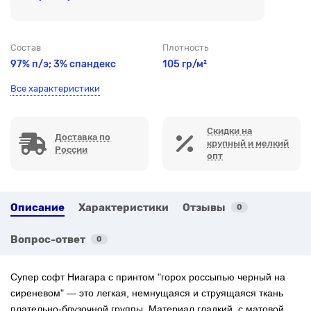
Состав
Плотность
97% п/э; 3% спандекс
105 гр/м²
Все характеристики
Скидки на
Доставка по
крупный и мелкий
России
опт
Описание
Характеристики
Отзывы
0
Вопрос-ответ
0
Супер софт Ниагара с
принтом "горох россыпью черный на
сиреневом" — это легкая, немнущаяся и струящаяся ткань
плательно-блузочной группы. Материал гладкий, с матовой