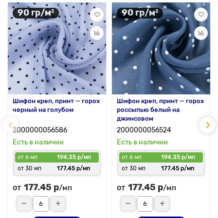
90 гр/м²
90 гр/м²
Шифон креп, принт — горох
Шифон креп, принт — горох
черный на голубом
россыпью белый на
джинсовом
2000000056586
2000000056524
Есть в наличии
Есть в наличии
от 6 мп
194.35 р/мп
от 6 мп
194.35 р/мп
от 30 мп
177.45 р/мп
от 30 мп
177.45 р/мп
177.45 р
177.45 р
от
от
/мп
/мп