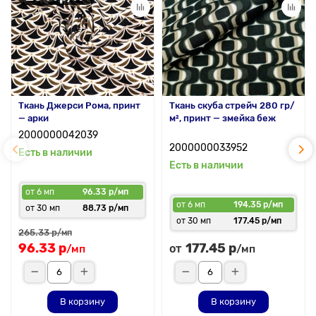
Ткань Джерси Рома, принт
Ткань скуба стрейч 280 гр/
— арки
м², принт — змейка беж
2000000042039
2000000033952
Есть в наличии
Есть в наличии
от 6 мп
96.33 р/мп
от 6 мп
194.35 р/мп
от 30 мп
88.73 р/мп
от 30 мп
177.45 р/мп
265.33 р
/мп
96.33 р
177.45 р
от
/мп
/мп
В корзину
В корзину