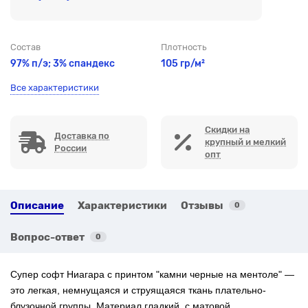
Состав
Плотность
97% п/э; 3% спандекс
105 гр/м²
Все характеристики
Скидки на
Доставка по
крупный и мелкий
России
опт
Описание
Характеристики
Отзывы
0
Вопрос-ответ
0
Супер софт Ниагара с
принтом "камни черные на ментоле" —
это легкая, немнущаяся и струящаяся ткань плательно-
блузочной группы. Материал гладкий, с матовой