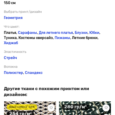
150 см
Выбрать принт/дизайн
Геометрия
Что шьют:
Платья,
Сарафаны
,
Для летнего платья
,
Блузки
,
Юбки
,
Туника, Костюмы оверсайз,
Пижамы
, Летние брюки,
Хиджаб
Эластичность
Стрейч
Волокна
Полиэстер
,
Спандекс
Другие ткани с похожим принтом или
дизайном:
280 гр/м²
Ваша скидка -64%
254 гр/м²