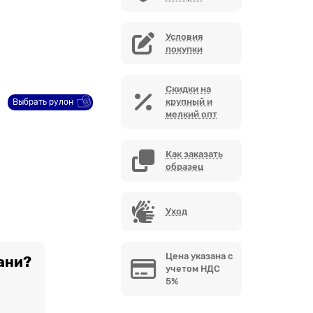
Условия
покупки
Скидки на
крупный и
Выбрать рулон
мелкий опт
Как заказать
образец
Уход
Цена указана с
ани?
учетом НДС
5%