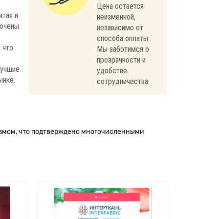
Цена остается
итая и
неизменной,
лючены
независимо от
способа оплаты.
 что
Мы заботимся о
прозрачности и
лучшие
удобстве
ынке.
сотрудничества.
измом, что подтверждено многочисленными