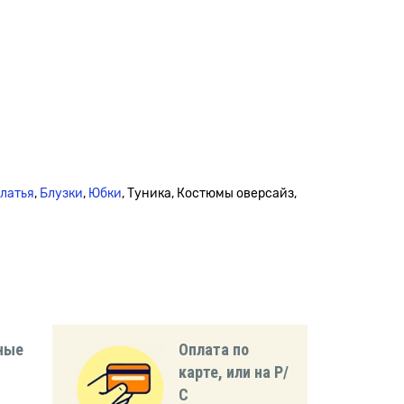
платья
,
Блузки
,
Юбки
, Туника, Костюмы оверсайз,
ные
Оплата по
карте, или на Р/
С