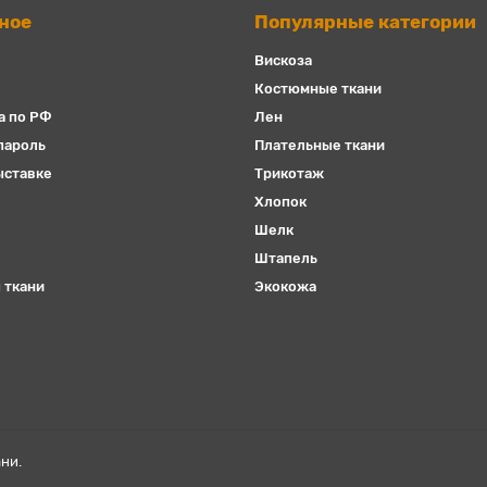
ное
Популярные категории
Вискоза
Костюмные ткани
а по РФ
Лен
пароль
Плательные ткани
ыставке
Трикотаж
Хлопок
Шелк
Штапель
 ткани
Экокожа
ни.