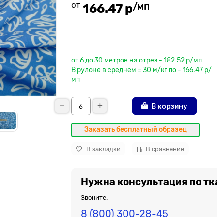
от
/мп
166.47 р
До рулона еще
от 6 до 30 метров на отрез - 182.52 р/мп
В рулоне в среднем = 30 м/кг по - 166.47 р/
мп
В корзину
Заказать бесплатный образец
В закладки
В сравнение
Нужна консультация по тк
Звоните:
8 (800) 300-28-45