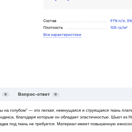
Состав
97% п/э; 3
Плотность
105 гр/м²
Все характеристики
Вопрос-ответ
0
0
ы на голубом" — это легкая, немнущаяся и струящаяся ткань плате
андекса, благодаря которым он обладает эластичностью. Шьют из 
адка под ткань не требуется. Материал имеет повышенную износост