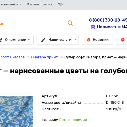
 и мелкий опт
Условия покупки
ЭДО
8 (800) 300-28-4
Написать в M
О компании
Наши услуги
Новинки
 софт Ниагара
Ниагара принт
Супер софт Ниагара, принт — нари
т — нарисованные цветы на голубо
Артикул
FT-158
Номер цвета/дизайна
D-150 C-3
Плотность
105 гр/м²
Есть в наличии