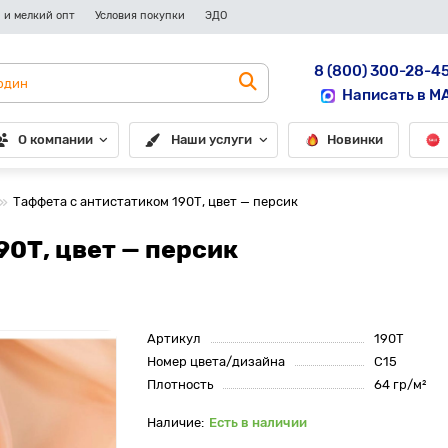
 и мелкий опт
Условия покупки
ЭДО
8 (800) 300-28-4
Написать в M
О компании
Наши услуги
Новинки
Таффета с антистатиком 190Т, цвет — персик
90Т, цвет — персик
Артикул
190Т
Номер цвета/дизайна
С15
Плотность
64 гр/м²
Есть в наличии