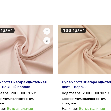
 гр/м²
100 гр/м²
 софт Ниагара однотонная,
Супер софт Ниагара одното
 — нежный персик
цвет — персик
2000000011271
2000000010717
в:
95% полиэстер; 5%
Состав:
95% полиэстер; 5%
екс
спандекс
Есть в наличии
Есть в наличии