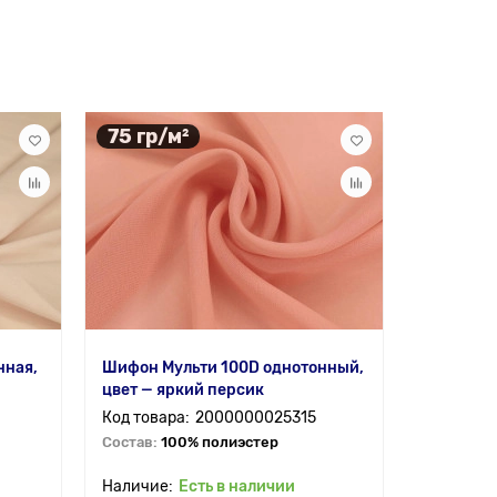
75 гр/м²
182 гр
нная,
Шифон Мульти 100D однотонный,
Трикотаж
цвет — яркий персик
цвет — п
2000000025315
Состав:
100% полиэстер
Состав:
9
Есть в наличии