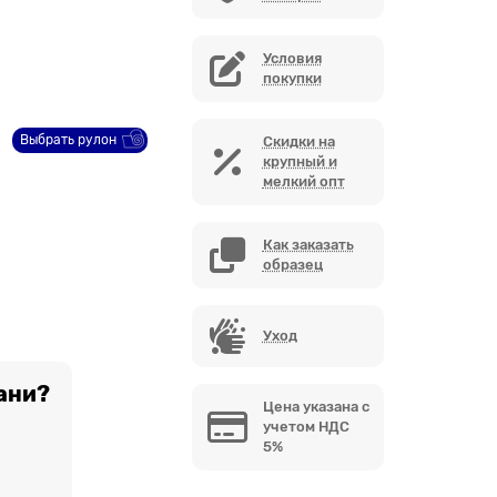
Условия
покупки
Выбрать рулон
Скидки на
крупный и
мелкий опт
Как заказать
образец
Уход
ани?
Цена указана с
учетом НДС
5%