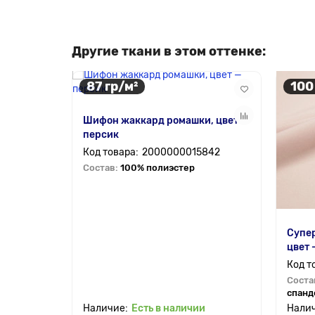
Другие ткани в этом оттенке:
87 гр/м²
100
Шифон жаккард ромашки, цвет —
персик
2000000015842
Состав:
100% полиэстер
Супер
цвет
Соста
спанд
Есть в наличии