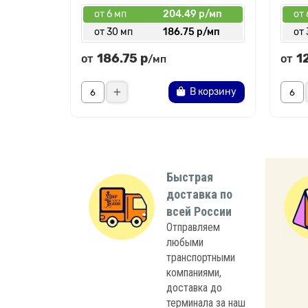
от 6 мп
204.49 р/мп
от 
от 30 мп
186.75 р/мп
от 
186.75 р
1
от
от
/мп
В корзину
Быстрая
доставка по
всей России
Отправляем
любыми
транспортными
компаниями,
доставка до
терминала за наш