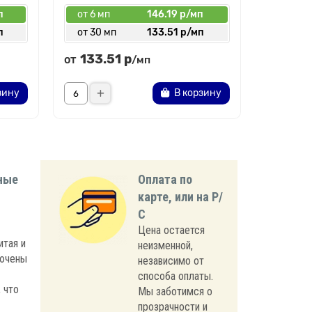
п
от 6 мп
146.19 р/мп
от 6 мп
п
от 30 мп
133.51 р/мп
от 40 
133.51 р
195.
от
от
/мп
зину
В корзину
ные
Оплата по
карте, или на Р/
С
Цена остается
итая и
неизменной,
лючены
независимо от
способа оплаты.
 что
Мы заботимся о
прозрачности и