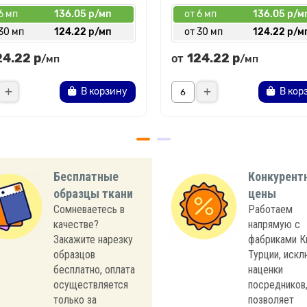
6 мп
136.05 р/мп
от 6 мп
136.05 р/м
30 мп
124.22 р/мп
от 30 мп
124.22 р/м
24.22 р
124.22 р
от
/мп
/мп
В корзину
В кор
Бесплатные
Конкурент
образцы ткани
цены
Сомневаетесь в
Работаем
качестве?
напрямую с
Закажите нарезку
фабриками К
образцов
Турции, иск
бесплатно, оплата
наценки
осуществляется
посредников,
только за
позволяет