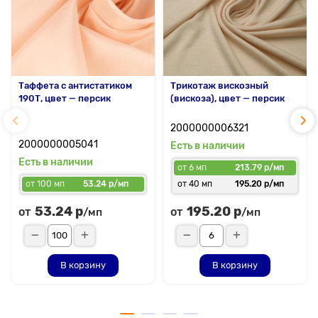
Таффета с антистатиком
Трикотаж вискозный
190Т, цвет — персик
(вискоза), цвет — персик
2000000006321
2000000005041
Есть в наличии
Есть в наличии
от 6 мп
213.79 р/мп
от 100 мп
53.24 р/мп
от 40 мп
195.20 р/мп
53.24 р
195.20 р
от
от
/мп
/мп
В корзину
В корзину