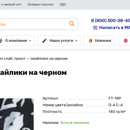
 и мелкий опт
Условия покупки
ЭДО
8 (800) 300-28-4
Написать в M
О компании
Наши услуги
Новинки
ен слаб, принт — смайлики на черном
майлики на черном
Артикул
FT-189
Номер цвета/дизайна
D-4 C-4
Плотность
140 гр/м²
Есть в наличии