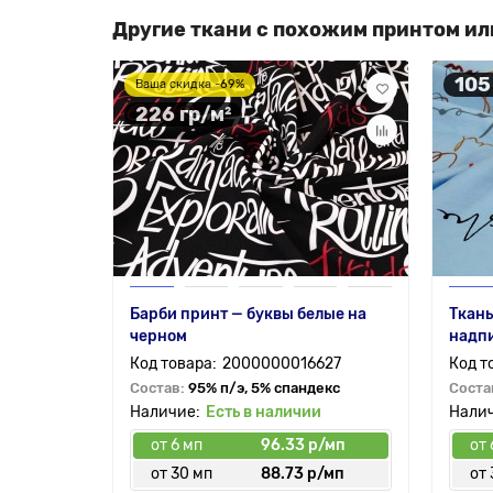
Другие ткани с похожим принтом ил
105
Ваша скидка -69%
226 гр/м²
Барби принт — буквы белые на
Ткань
черном
надпи
2000000016627
Состав:
95% п/э, 5% спандекс
Соста
Есть в наличии
от 6 мп
96.33 р/мп
от 
от 30 мп
88.73 р/мп
от 