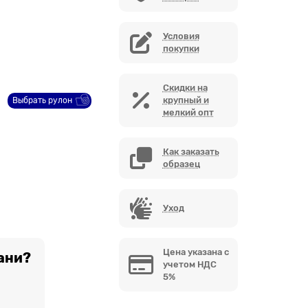
Условия
покупки
Скидки на
крупный и
Выбрать рулон
мелкий опт
Как заказать
образец
Уход
Цена указана с
ани?
учетом НДС
5%