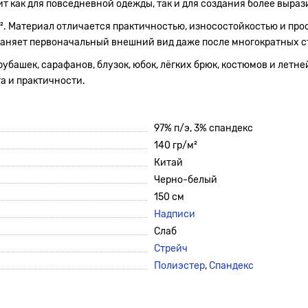
ит как для повседневной одежды, так и для создания более выра
м². Материал отличается практичностью, износостойкостью и прос
храняет первоначальный внешний вид даже после многократных с
убашек, сарафанов, блузок, юбок, лёгких брюк, костюмов и летне
а и практичности.
97% п/э, 3% спандекс
140 гр/м²
Китай
Черно-белый
150 см
Надписи
Слаб
Стрейч
Полиэстер
,
Спандекс