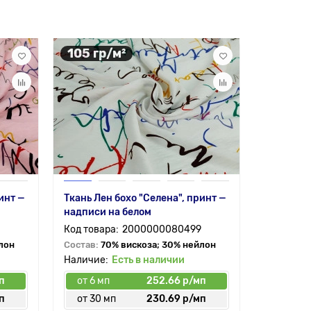
105 гр/м²
140 гр
Новинка
инт —
Ткань Лен бохо "Селена", принт —
Ткань лен
надписи на белом
смайлики
2000000080499
лон
Состав:
70% вискоза; 30% нейлон
Состав:
9
Есть в наличии
п
от 6 мп
252.66 р/мп
от 6 мп
п
от 30 мп
230.69 р/мп
от 30 