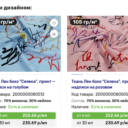
и дизайном:
 гр/м²
105 гр/м²
 Лен бохо "Селена", принт —
Ткань Лен бохо "Селена", пр
си на голубом
надписи на розовом
2000000080512
2000000080505
в:
70% вискоза; 30% нейлон
Состав:
70% вискоза; 30% ней
Есть в наличии
Есть в наличии
6 мп
252.66 р/мп
от 6 мп
252.66 р/м
30 мп
230.69 р/мп
от 30 мп
230.69 р/м