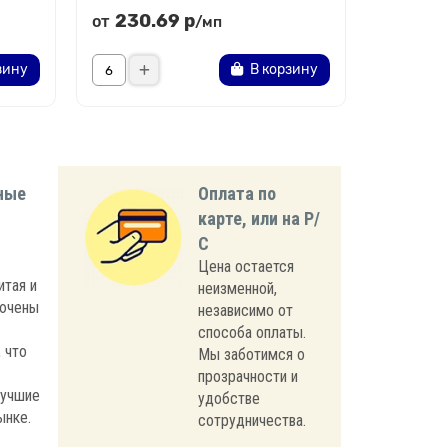
230.69 р
208.
от
от
/мп
зину
В корзину
ные
Оплата по
карте, или на Р/
С
Цена остается
итая и
неизменной,
лючены
независимо от
способа оплаты.
 что
Мы заботимся о
прозрачности и
лучшие
удобстве
ынке.
сотрудничества.