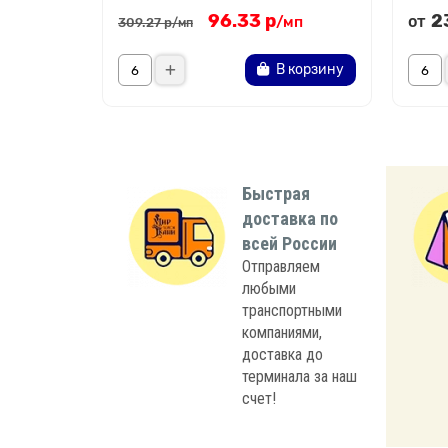
96.33 р
2
от
/мп
309.27 р
/мп
В корзину
Быстрая
доставка по
всей России
Отправляем
любыми
транспортными
компаниями,
доставка до
терминала за наш
счет!