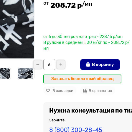
от
/мп
208.72 р
До рулона еще
от 6 до 30 метров на отрез - 228.15 р/мп
В рулоне в среднем = 30 м/кг по - 208.72 р/
мп
В корзину
Заказать бесплатный образец
В закладки
В сравнение
Нужна консультация по тк
Звоните:
8 (800) 300-28-45