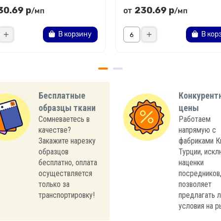
30.69 р
230.69 р
от
/мп
/мп
В корзину
В кор
Бесплатные
Конкурент
образцы ткани
цены
Сомневаетесь в
Работаем
качестве?
напрямую с
Закажите нарезку
фабриками К
образцов
Турции, иск
бесплатно, оплата
наценки
осуществляется
посредников,
только за
позволяет
транспортировку!
предлагать 
условия на р