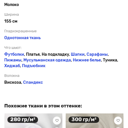
Молоко
Ширина
155 см
Гладкокрашенные
Однотонная ткань
Что шьют:
Футболки
, Платья, На подкладку,
Шапки
,
Сарафаны
,
Пижамы
,
Мусульманская одежда
,
Нижнее белье
, Туника,
Хиджаб
,
Подъюбник
Волокна
Вискоза,
Спандекс
Похожие ткани в этом оттенке:
280 гр/м²
300 гр/м²