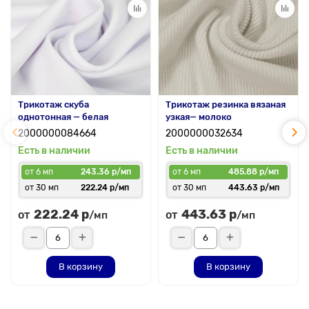
Трикотаж скуба
Трикотаж резинка вязаная
однотонная — белая
узкая— молоко
2000000084664
2000000032634
Есть в наличии
Есть в наличии
от 6 мп
243.36 р/мп
от 6 мп
485.88 р/мп
от 30 мп
222.24 р/мп
от 30 мп
443.63 р/мп
222.24 р
443.63 р
от
от
/мп
/мп
В корзину
В корзину