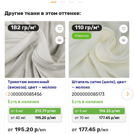
Другие ткани в этом оттенке:
182 гр/м²
110 гр/м²
Новинка
Трикотаж вискозный
Штапель сатин (шелк), цвет
(вискоза), цвет — молоко
— молоко
2000000085456
2000000085173
Есть в наличии
Есть в наличии
от 6 мп
213.79 р/мп
от 6 мп
194.35 р/мп
от 40 мп
195.20 р/мп
от 70 мп
177.45 р/мп
195.20 р
177.45 р
от
от
/мп
/мп