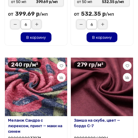
от 50 мп
399.69 р/мп
от 50 мп
532.35 р/мп
399.69 р
532.35 р
от
от
/мп
/мп
В корзину
В корзину
240 гр/м²
279 гр/м²
Меланж Сандра с
Замша на скубе, цвет —
люрексом, принт — маки на
бордо С-7
синем