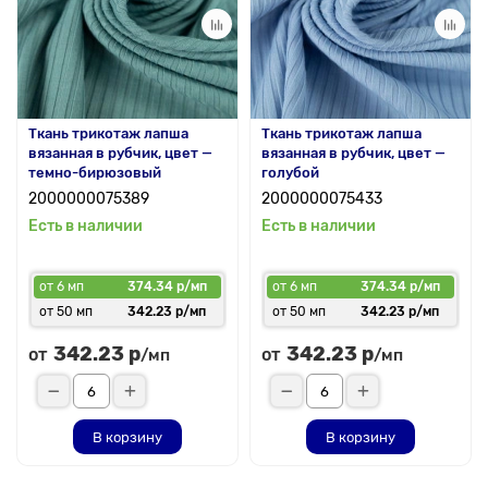
Ткань трикотаж лапша
Ткань трикотаж лапша
вязанная в рубчик, цвет —
вязанная в рубчик, цвет —
темно-бирюзовый
голубой
2000000075389
2000000075433
Есть в наличии
Есть в наличии
от 6 мп
374.34 р/мп
от 6 мп
374.34 р/мп
от 50 мп
342.23 р/мп
от 50 мп
342.23 р/мп
342.23 р
342.23 р
от
от
/мп
/мп
В корзину
В корзину