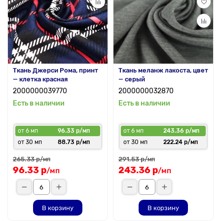
Ткань Джерси Рома, принт
Ткань меланж лакоста, цвет
— клетка красная
— серый
2000000039770
2000000032870
Есть в наличии
Есть в наличии
от 6 мп
96.33 р/мп
от 6 мп
243.36 р/мп
от 30 мп
88.73 р/мп
от 30 мп
222.24 р/мп
265.33 р
291.53 р
/мп
/мп
96.33 р
243.36 р
/мп
/мп
В корзину
В корзину