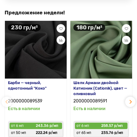
Предложение недели!
230 гр/м²
180 гр/м²
Барби — черный,
Шелк Армани двойной
однотонный "Коко"
Катионик (Cationik), цвет —
оливковый
2000000089539
2000000089591
Есть в наличии
Есть в наличии
от 6 мп
243.36 р/мп
от 6 мп
258.57 р/мп
от 50 мп
222.24 р/мп
от 65 мп
235.76 р/мп