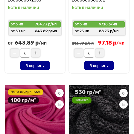
2000000092553
2000000088372
Есть в наличии
Есть в наличии
от 6 мп
704.73 р/мп
от 6 мп
97.18 р/мп
от 30 мп
643.89 р/мп
от 23 мп
88.73 р/мп
643.89 р
97.18 р
от
/мп
/мп
213.79 р
/мп
В корзину
В корзину
530 гр/м²
Ваша скидка -56%
100 гр/м²
Новинка