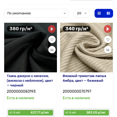
380 гр/м²
340 гр/м²
Ткань джерси с начесом,
Вязаный трикотаж лапша
(вискоза с нейлоном), цвет
Амбра, цвет — бежевый
— черный
2000000083193
2000000070797
Есть в наличии
Есть в наличии
от 6 мп
437.71 р/мп
от 6 мп
583.05 р/мп