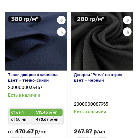
380 гр/м²
280 гр/м²
Ткань джерси с начесом,
Джерси "Рома" на отрез,
цвет — темно-синий
цвет — черный
2000000033457
Есть в наличии
2000000087955
Есть в наличии
от 6 мп
515.45 р/мп
от 50 мп
470.67 р/мп
470.67 р
267.87 р
от
/мп
/мп