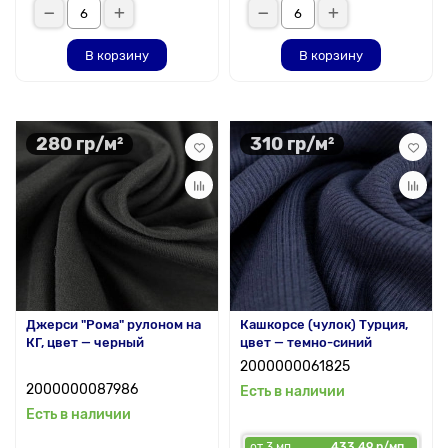
В корзину
В корзину
280 гр/м²
310 гр/м²
Джерси "Рома" рулоном на
Кашкорсе (чулок) Турция,
КГ, цвет — черный
цвет — темно-синий
2000000061825
2000000087986
Есть в наличии
Есть в наличии
от 3 мп
433.49 р/мп