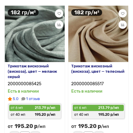
182 гр/м²
182 гр/м²
Трикотаж вискозный
Трикотаж вискозный
(вискоза), цвет — меланж
(вискоза), цвет — телесный
серый
2000000085425
2000000085517
Есть в наличии
Есть в наличии
5.0
1 отзыв
от 6 мп
213.79 р/мп
от 6 мп
213.79 р/мп
от 40 мп
195.20 р/мп
от 40 мп
195.20 р/мп
195.20 р
195.20 р
от
от
/мп
/мп