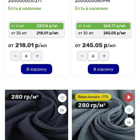
2000000037271
2000000060996
Есть в наличии
Есть в наличии
от 6 мп
239.14 р/мп
от 6 мп
268.71 р/мп
от 30 мп
218.01 р/мп
от 30 мп
245.05 р/мп
218.01 р
245.05 р
от
от
/мп
/мп
В корзину
В корзину
280 гр/м²
Ваша скидка -17%
280 гр/м²