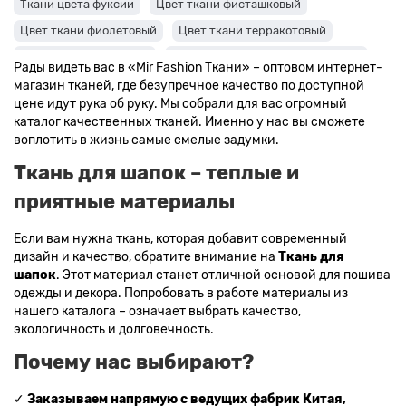
Ткани цвета фуксии
Цвет ткани фисташковый
Цвет ткани фиолетовый
Цвет ткани терракотовый
Цвет ткани сиреневый
Цвет ткани синий и темно-синий
Рады видеть вас в «Mir Fashion Ткани» – оптовом интернет-
Цвет ткани серый + оттенки: темные и светлые
магазин тканей, где безупречное качество по доступной
цене идут рука об руку. Мы собрали для вас огромный
Цвет ткани салатовый
Цвет ткани розовый
каталог качественных тканей. Именно у нас вы сможете
Ткани цвета пудра
Ткани персикового цвета
воплотить в жизнь самые смелые задумки.
Ткани оранжевого цвета
Ткани оливкового цвета
Ткань для шапок – теплые и
Цвет ткани мятный
Ткани цвета айвори, молочные оттенки
приятные материалы
Ткани лимонного цвета
Если вам нужна ткань, которая добавит современный
Ткани красного цвета разных оттенков
дизайн и качество, обратите внимание на
Ткань для
Ткани кораллового цвета
Ткани цвета какао
шапок
. Этот материал станет отличной основой для пошива
одежды и декора. Попробовать в работе материалы из
Изумрудный цвет ткани
Ткани зеленого цвета
нашего каталога – означает выбрать качество,
Ткани желтого цвета
Ткани цвета индиго
экологичность и долговечность.
Цвет ткани бордовый
Купить ткань белого цвета
Почему нас выбирают?
Цвет ткани бежевый
✓
Заказываем напрямую с ведущих фабрик Китая,