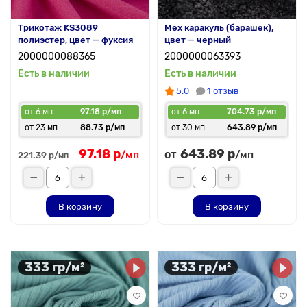
Трикотаж KS3089
Мех каракуль (барашек),
полиэстер, цвет — фуксия
цвет — черный
2000000088365
2000000063393
Есть в наличии
Есть в наличии
5.0
1 отзыв
от 6 мп
97.18 р/мп
от 6 мп
704.73 р/мп
от 23 мп
88.73 р/мп
от 30 мп
643.89 р/мп
97.18 р
643.89 р
от
/мп
/мп
221.39 р
/мп
В корзину
В корзину
333 гр/м²
333 гр/м²