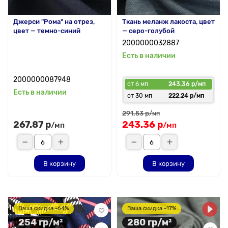
Джерси "Рома" на отрез,
Ткань меланж лакоста, цвет
цвет — темно-синий
— серо-голубой
2000000032887
Есть в наличии
2000000087948
от 6 мп
243.36 р/мп
Есть в наличии
от 30 мп
222.24 р/мп
291.53 р
/мп
267.87 р
243.36 р
/мп
/мп
В корзину
В корзину
Ваша скидка -64%
Ваша скидка -17%
254 гр/м²
280 гр/м²