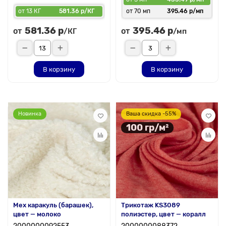
от 13 КГ
581.36 р/КГ
от 70 мп
395.46 р/мп
581.36 р
395.46 р
от
от
/КГ
/мп
В корзину
В корзину
Новинка
Ваша скидка -55%
100 гр/м²
Мех каракуль (барашек),
Трикотаж KS3089
цвет — молоко
полиэстер, цвет — коралл