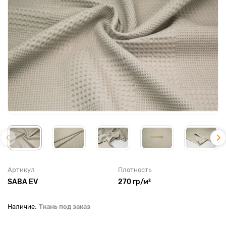
Артикул
Плотность
SABA EV
270 гр/м²
Ткань под заказ
До рулона еще