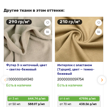
Другие ткани в этом оттенке:
290 гр/м²
210 гр/м²
Футер 3-х ниточный, цвет
Интерлок с эластаном
— светло-бежевый
(Турция), цвет — темно-
бежевый
2000000069340
2000000059754
Есть в наличии
Есть в наличии
от 3 мп
644.74 р/мп
от 6 мп
479.96 р/мп
от 50 мп
588.97 р/мп
от 70 мп
438.56 р/мп