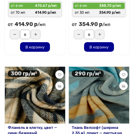
от 6 мп
470.67 р/мп
от 6 мп
388.70 р/мп
от 70 мп
414.90 р/мп
от 30 мп
354.90 р/мп
414.90 р
354.90 р
от
от
/мп
/мп
В корзину
В корзину
300 гр/м²
290 гр/м²
Фланель в клетку, цвет —
Ткань Велсофт (ширина
сине-бежевый
2,35 м), принт — листья на