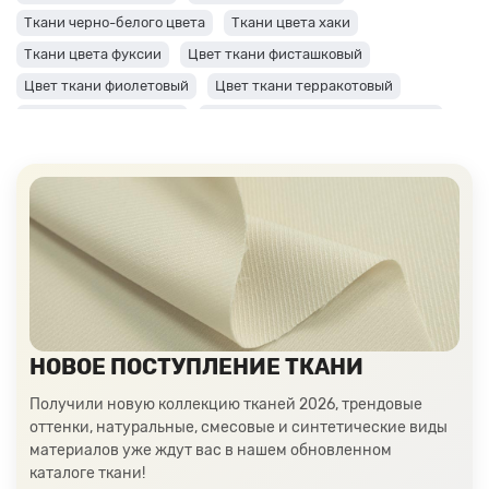
Ткани черно-белого цвета
Ткани цвета хаки
Ткани цвета фуксии
Цвет ткани фисташковый
Цвет ткани фиолетовый
Цвет ткани терракотовый
Цвет ткани сиреневый
Цвет ткани синий и темно-синий
Цвет ткани серый + оттенки: темные и светлые
Цвет ткани салатовый
Цвет ткани розовый
Ткани цвета пудра
Ткани персикового цвета
Ткани оранжевого цвета
Ткани оливкового цвета
Цвет ткани мятный
Ткани цвета айвори, молочные оттенки
Ткани лимонного цвета
Ткани красного цвета разных оттенков
НОВОЕ ПОСТУПЛЕНИЕ ТКАНИ
Ткани кораллового цвета
Ткани цвета какао
Изумрудный цвет ткани
Ткани зеленого цвета
Получили новую коллекцию тканей 2026, трендовые
оттенки, натуральные, смесовые и синтетические виды
Ткани желтого цвета
Ткани цвета индиго
материалов уже ждут вас в нашем обновленном
Цвет ткани бордовый
Купить ткань белого цвета
каталоге ткани!