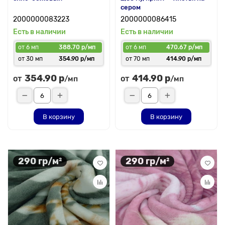
сером
2000000083223
2000000086415
Есть в наличии
Есть в наличии
от 6 мп
388.70 р/мп
от 6 мп
470.67 р/мп
от 30 мп
354.90 р/мп
от 70 мп
414.90 р/мп
354.90 р
414.90 р
от
от
/мп
/мп
В корзину
В корзину
290 гр/м²
290 гр/м²