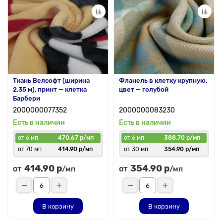
Ткань Велсофт (ширина
Фланель в клетку крупную,
2,35 м), принт — клетка
цвет — голубой
Барбери
2000000077352
2000000083230
Есть в наличии
Есть в наличии
от 6 мп
470.67 р/мп
от 6 мп
388.70 р/мп
от 70 мп
414.90 р/мп
от 30 мп
354.90 р/мп
414.90 р
354.90 р
от
от
/мп
/мп
В корзину
В корзину