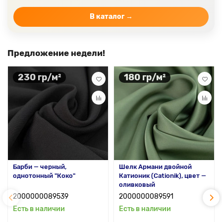
Цвет ткани бежевый
В каталог →
Предложение недели!
230 гр/м²
180 гр/м²
Барби — черный,
Шелк Армани двойной
однотонный "Коко"
Катионик (Cationik), цвет —
оливковый
2000000089539
2000000089591
Есть в наличии
Есть в наличии