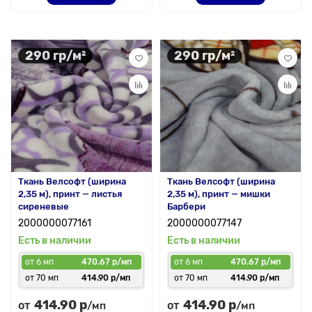
290 гр/м²
290 гр/м²
Ткань Велсофт (ширина
Ткань Велсофт (ширина
2,35 м), принт — листья
2,35 м), принт — мишки
сиреневые
Барбери
2000000077161
2000000077147
Есть в наличии
Есть в наличии
от 6 мп
470.67 р/мп
от 6 мп
470.67 р/мп
от 70 мп
414.90 р/мп
от 70 мп
414.90 р/мп
414.90 р
414.90 р
от
от
/мп
/мп