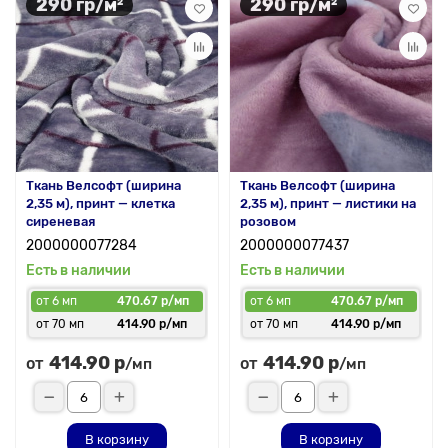
290 гр/м²
290 гр/м²
Ткань Велсофт (ширина
Ткань Велсофт (ширина
2,35 м), принт — клетка
2,35 м), принт — листики на
сиреневая
розовом
2000000077284
2000000077437
Есть в наличии
Есть в наличии
от 6 мп
470.67 р/мп
от 6 мп
470.67 р/мп
от 70 мп
414.90 р/мп
от 70 мп
414.90 р/мп
414.90 р
414.90 р
от
от
/мп
/мп
В корзину
В корзину