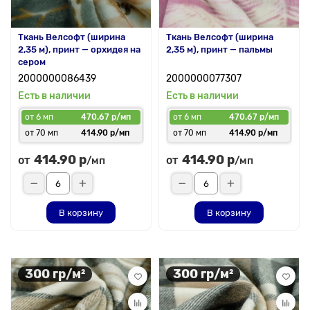
Ткань Велсофт (ширина
Ткань Велсофт (ширина
2,35 м), принт — орхидея на
2,35 м), принт — пальмы
сером
2000000086439
2000000077307
Есть в наличии
Есть в наличии
от 6 мп
470.67 р/мп
от 6 мп
470.67 р/мп
от 70 мп
414.90 р/мп
от 70 мп
414.90 р/мп
414.90 р
414.90 р
от
от
/мп
/мп
В корзину
В корзину
300 гр/м²
300 гр/м²