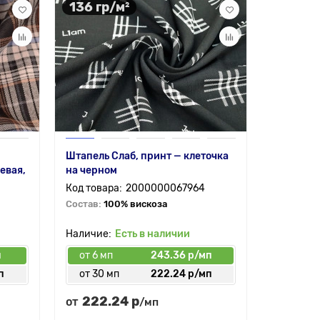
136 гр/м²
300 гр
Штапель Слаб, принт — клеточка
Фланель 
евая,
на черном
клетка г
2000000067964
Состав:
100% вискоза
Состав:
3
полиэсте
Есть в наличии
п
от 6 мп
243.36 р/мп
от 6 мп
п
от 30 мп
222.24 р/мп
от 50 
222.24 р
417.
от
от
/мп