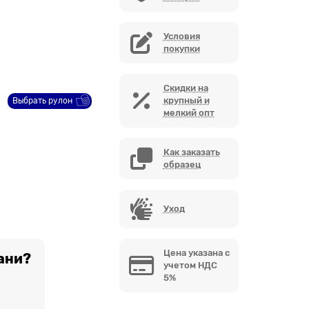
Условия
покупки
Скидки на
крупный и
Выбрать рулон
мелкий опт
Как заказать
образец
Уход
Цена указана с
ани?
учетом НДС
5%