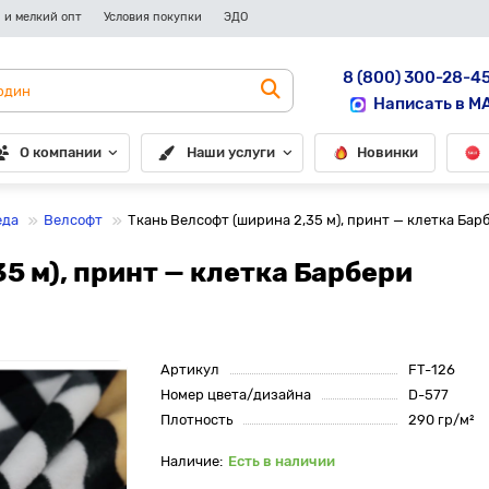
 и мелкий опт
Условия покупки
ЭДО
8 (800) 300-28-4
Написать в M
О компании
Наши услуги
Новинки
еда
Велсофт
Ткань Велсофт (ширина 2,35 м), принт — клетка Бар
5 м), принт — клетка Барбери
Артикул
FT-126
Номер цвета/дизайна
D-577
Плотность
290 гр/м²
Есть в наличии