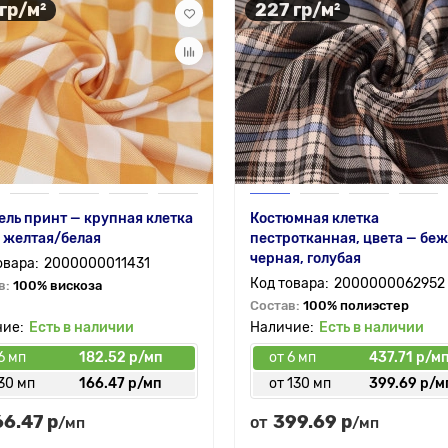
 гр/м²
227 гр/м²
ль принт — крупная клетка
Костюмная клетка
) желтая/белая
пестротканная, цвета — беж
черная, голубая
2000000011431
2000000062952
в:
100% вискоза
Состав:
100% полиэстер
Есть в наличии
Есть в наличии
6 мп
182.52 р/мп
от 6 мп
437.71 р/м
30 мп
166.47 р/мп
от 130 мп
399.69 р/м
66.47 р
399.69 р
от
/мп
/мп