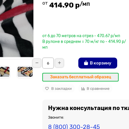
от
/мп
414.90 р
До рулона еще
от 6 до 70 метров на отрез - 470.67 р/мп
В рулоне в среднем = 70 м/кг по - 414.90 р/
мп
В корзину
Заказать бесплатный образец
В закладки
В сравнение
Нужна консультация по тк
Звоните:
8 (800) 300-28-45