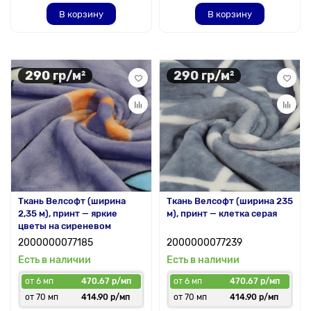
В корзину
В корзину
290 гр/м²
290 гр/м²
Ткань Велсофт (ширина
Ткань Велсофт (ширина 235
2,35 м), принт — яркие
м), принт — клетка серая
цветы на сиреневом
2000000077185
2000000077239
Есть в наличии
Есть в наличии
от 6 мп
470.67 р/мп
от 6 мп
470.67 р/мп
от 70 мп
414.90 р/мп
от 70 мп
414.90 р/мп