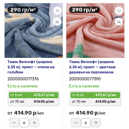
290 гр/м²
290 гр/м²
Ткань Велсофт (ширина
Ткань Велсофт (ширина
2,35 м), принт — олени на
2,35 м), принт — цветные
голубом
деревья на персиковом
2000000077376
2000000077390
Есть в наличии
Есть в наличии
от 6 мп
470.67 р/мп
от 6 мп
470.67 р/мп
от 70 мп
414.90 р/мп
от 70 мп
414.90 р/мп
414.90 р
414.90 р
от
от
/мп
/мп