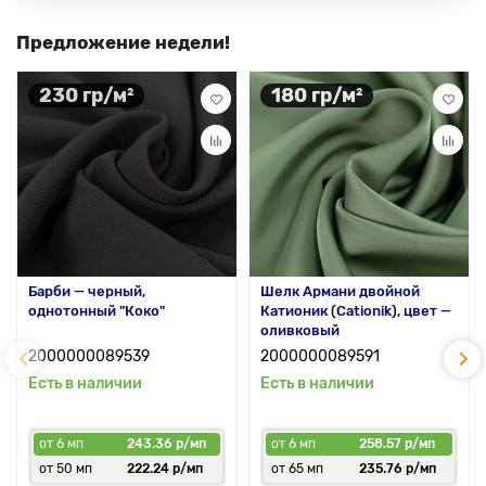
Предложение недели!
230 гр/м²
180 гр/м²
Барби — черный,
Шелк Армани двойной
однотонный "Коко"
Катионик (Cationik), цвет —
оливковый
2000000089539
2000000089591
Есть в наличии
Есть в наличии
от 6 мп
243.36 р/мп
от 6 мп
258.57 р/мп
от 50 мп
222.24 р/мп
от 65 мп
235.76 р/мп