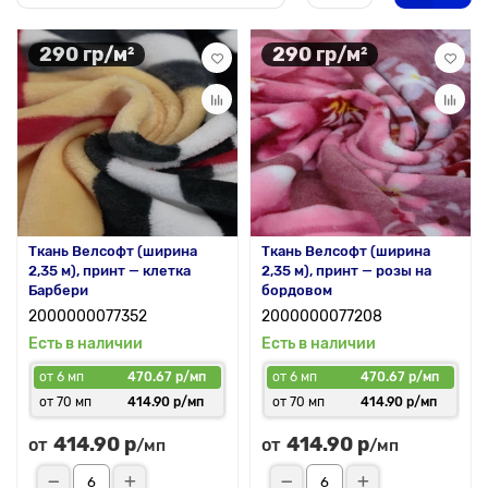
290 гр/м²
290 гр/м²
Ткань Велсофт (ширина
Ткань Велсофт (ширина
2,35 м), принт — клетка
2,35 м), принт — розы на
Барбери
бордовом
2000000077352
2000000077208
Есть в наличии
Есть в наличии
от 6 мп
470.67 р/мп
от 6 мп
470.67 р/мп
от 70 мп
414.90 р/мп
от 70 мп
414.90 р/мп
414.90 р
414.90 р
от
от
/мп
/мп