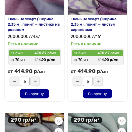
Ткань Велсофт (ширина
Ткань Велсофт (ширина
2,35 м), принт — листики на
2,35 м), принт — листья
розовом
сиреневые
2000000077437
2000000077161
Есть в наличии
Есть в наличии
от 6 мп
470.67 р/мп
от 6 мп
470.67 р/мп
от 70 мп
414.90 р/мп
от 70 мп
414.90 р/мп
414.90 р
414.90 р
от
от
/мп
/мп
В корзину
В корзину
290 гр/м²
290 гр/м²