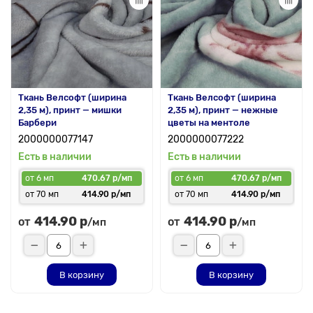
Ткань Велсофт (ширина
Ткань Велсофт (ширина
2,35 м), принт — мишки
2,35 м), принт — нежные
Барбери
цветы на ментоле
2000000077147
2000000077222
Есть в наличии
Есть в наличии
от 6 мп
470.67 р/мп
от 6 мп
470.67 р/мп
от 70 мп
414.90 р/мп
от 70 мп
414.90 р/мп
414.90 р
414.90 р
от
от
/мп
/мп
В корзину
В корзину