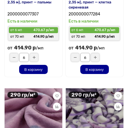
2,35 м), принт — пальмы
2,35 м), принт — клетка
сиреневая
2000000077307
2000000077284
Есть в наличии
Есть в наличии
от 6 мп
470.67 р/мп
от 6 мп
470.67 р/мп
от 70 мп
414.90 р/мп
от 70 мп
414.90 р/мп
414.90 р
414.90 р
от
от
/мп
/мп
В корзину
В корзину
290 гр/м²
290 гр/м²