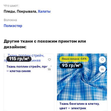
Что шьют:
Пледы, Покрывала,
Халаты
Волокна
Полиэстер
Другие ткани с похожим принтом или
дизайном:
115 гр/м²
Ваша скидка -54%
95 гр/м²
Ткань поплин стрейч, принт
— клетка синяя
Ткань бенгалин в клетку,
цвет — электрик