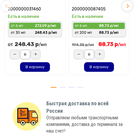
2000000031460
2000000087405
Есть в наличии
Есть в наличии
от 6 мп
272.09 р/мп
от 6 мп
88.73 р/мп
от 30 мп
248.43 р/мп
от 200 мп
88.73 р/мп
248.43 р
88.73 р
от
/мп
/мп
194.35 р
/мп
В корзину
В корзину
Быстрая доставка по всей
России
Отправляем любыми транспортными
компаниями, доставка до терминала за
наш счет!