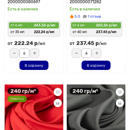
2000000080697
2000000071282
Есть в наличии
Есть в наличии
5.0
1 отзыв
от 6 мп
243.36 р/мп
от 6 мп
260.26 р/мп
от 35 мп
222.24 р/мп
от 40 мп
237.45 р/мп
222.24 р
237.45 р
от
от
/мп
/мп
В корзину
В корзину
240 гр/м²
240 гр/м²
Новинка