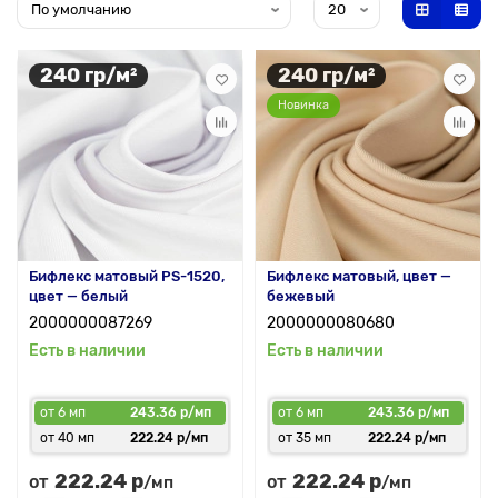
240 гр/м²
240 гр/м²
Новинка
Бифлекс матовый PS-1520,
Бифлекс матовый, цвет —
цвет — белый
бежевый
2000000087269
2000000080680
Есть в наличии
Есть в наличии
от 6 мп
243.36 р/мп
от 6 мп
243.36 р/мп
от 40 мп
222.24 р/мп
от 35 мп
222.24 р/мп
222.24 р
222.24 р
от
от
/мп
/мп