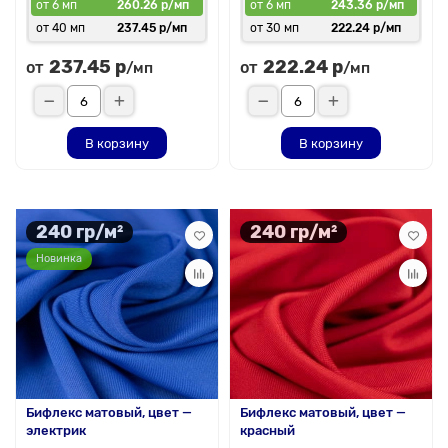
от 6 мп
260.26 р/мп
от 6 мп
243.36 р/мп
от 40 мп
237.45 р/мп
от 30 мп
222.24 р/мп
237.45 р
222.24 р
от
от
/мп
/мп
В корзину
В корзину
240 гр/м²
240 гр/м²
Новинка
Бифлекс матовый, цвет —
Бифлекс матовый, цвет —
электрик
красный