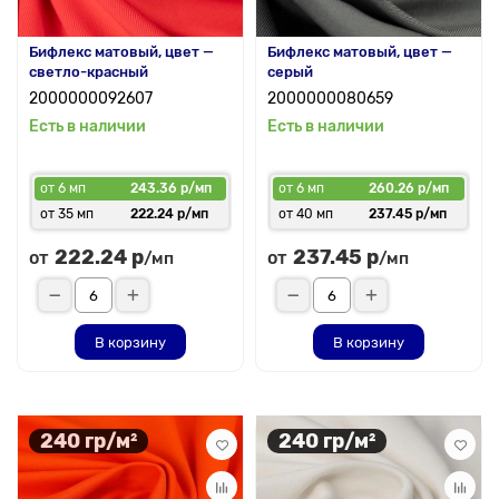
Бифлекс матовый, цвет —
Бифлекс матовый, цвет —
светло-красный
серый
2000000092607
2000000080659
Есть в наличии
Есть в наличии
от 6 мп
243.36 р/мп
от 6 мп
260.26 р/мп
от 35 мп
222.24 р/мп
от 40 мп
237.45 р/мп
222.24 р
237.45 р
от
от
/мп
/мп
В корзину
В корзину
240 гр/м²
240 гр/м²