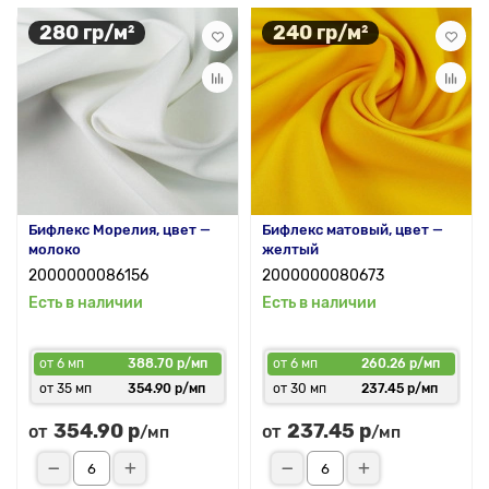
280 гр/м²
240 гр/м²
Бифлекс Морелия, цвет —
Бифлекс матовый, цвет —
молоко
желтый
2000000086156
2000000080673
Есть в наличии
Есть в наличии
от 6 мп
388.70 р/мп
от 6 мп
260.26 р/мп
от 35 мп
354.90 р/мп
от 30 мп
237.45 р/мп
354.90 р
237.45 р
от
от
/мп
/мп