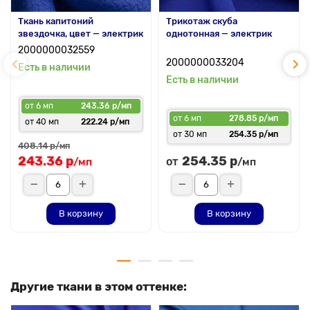
Ткань капитоний
Трикотаж скуба
звездочка, цвет — электрик
однотонная — электрик
2000000032559
2000000033204
Есть в наличии
Есть в наличии
от 6 мп
243.36 р/мп
от 6 мп
278.85 р/мп
от 40 мп
222.24 р/мп
от 30 мп
254.35 р/мп
408.14 р
/мп
243.36 р
254.35 р
от
/мп
/мп
В корзину
В корзину
Другие ткани в этом оттенке: