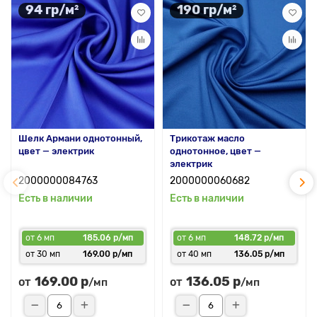
94 гр/м²
190 гр/м²
Шелк Армани однотонный,
Трикотаж масло
цвет — электрик
однотонное, цвет —
электрик
2000000084763
2000000060682
Есть в наличии
Есть в наличии
от 6 мп
185.06 р/мп
от 6 мп
148.72 р/мп
от 30 мп
169.00 р/мп
от 40 мп
136.05 р/мп
169.00 р
136.05 р
от
от
/мп
/мп