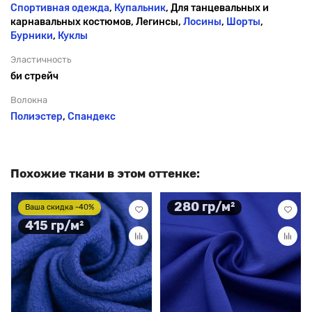
Спортивная одежда
,
Купальник
, Для танцевальных и
карнавальных костюмов, Легинсы,
Лосины
,
Шорты
,
Бурники
,
Куклы
Эластичность
би стрейч
Волокна
Полиэстер
,
Спандекс
Похожие ткани в этом оттенке:
280 гр/м²
Ваша скидка -40%
415 гр/м²