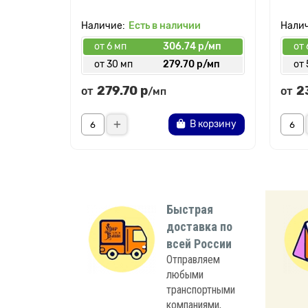
Есть в наличии
от 6 мп
306.74 р/мп
от 
от 30 мп
279.70 р/мп
от 
279.70 р
2
от
от
/мп
В корзину
Быстрая
доставка по
всей России
Отправляем
любыми
транспортными
компаниями,