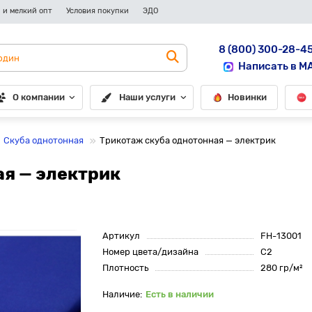
 и мелкий опт
Условия покупки
ЭДО
8 (800) 300-28-4
Написать в M
О компании
Наши услуги
Новинки
Скуба однотонная
Трикотаж скуба однотонная — электрик
я — электрик
Артикул
FH-13001
Номер цвета/дизайна
С2
Плотность
280 гр/м²
Есть в наличии