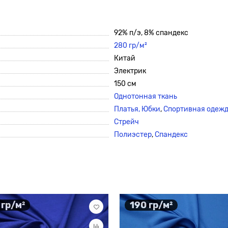
92% п/э, 8% спандекс
280 гр/м²
Китай
Электрик
150 см
Однотонная ткань
Платья,
Юбки
,
Спортивная одеж
Стрейч
Полиэстер
,
Спандекс
 гр/м²
190 гр/м²