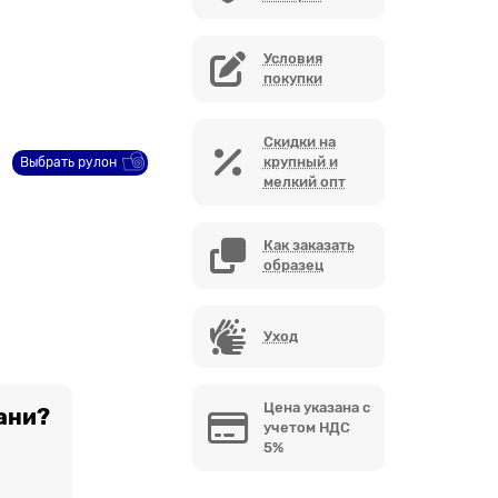
Условия
покупки
Скидки на
крупный и
Выбрать рулон
мелкий опт
Как заказать
образец
Уход
Цена указана с
ани?
учетом НДС
5%