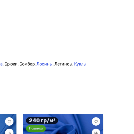
да
, Брюки, Бомбер,
Лосины
, Легинсы,
Куклы
240 гр/м²
310 гр
Новинка