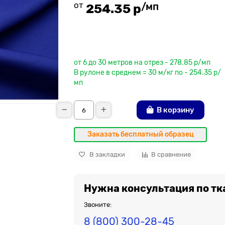
от
/мп
254.35 р
До рулона еще
от 6 до 30 метров на отрез - 278.85 р/мп
В рулоне в среднем = 30 м/кг по - 254.35 р/
мп
В корзину
Заказать бесплатный образец
В закладки
В сравнение
Нужна консультация по тк
Звоните:
8 (800) 300-28-45