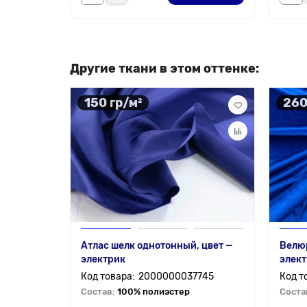
Другие ткани в этом оттенке:
150 гр/м²
260
Атлас шелк однотонный, цвет —
Велюр
электрик
элек
2000000037745
Состав:
100% полиэстер
Соста