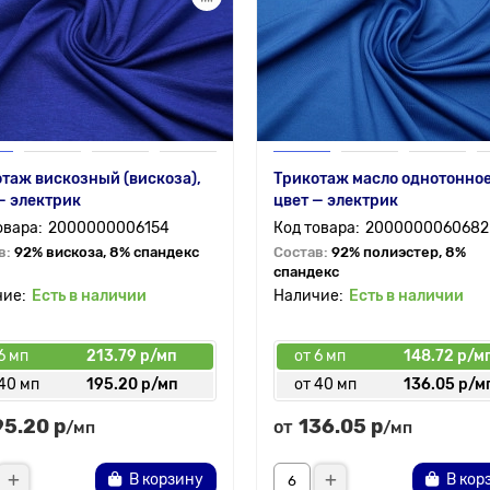
таж вискозный (вискоза),
Трикотаж масло однотонное
— электрик
цвет — электрик
2000000006154
2000000060682
в:
92% вискоза, 8% спандекс
Состав:
92% полиэстер, 8%
спандекс
Есть в наличии
Есть в наличии
6 мп
213.79 р/мп
от 6 мп
148.72 р/м
 40 мп
195.20 р/мп
от 40 мп
136.05 р/м
95.20 р
136.05 р
от
/мп
/мп
В корзину
В кор