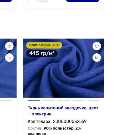
214 гр
Ваша скидка -40%
415 гр/м²
Ткань капитоний звездочка, цвет
Костюмна
— электрик
(Гальяно)
2000000032559
Состав:
98% полиэстер, 2%
Состав:
3
спандекс
спандекс