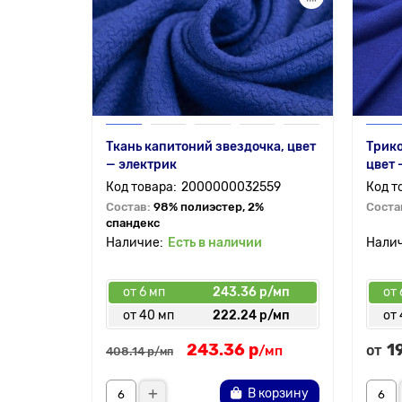
Ткань капитоний звездочка, цвет
Трико
— электрик
цвет 
2000000032559
Состав:
98% полиэстер, 2%
Соста
спандекс
Есть в наличии
от 6 мп
243.36 р/мп
от 
от 40 мп
222.24 р/мп
от
243.36 р
1
от
/мп
408.14 р
/мп
В корзину