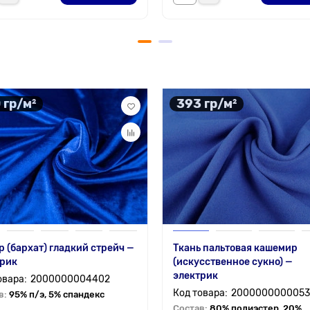
 гр/м²
393 гр/м²
 (бархат) гладкий стрейч —
Ткань пальтовая кашемир
трик
(искусственное сукно) —
электрик
2000000004402
2000000000053
в:
95% п/э, 5% спандекс
Состав:
80% полиэстер, 20%