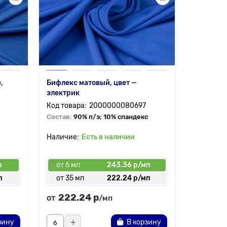
,
Бифлекс матовый, цвет —
Кашкорсе
электрик
электрик
2000000080697
Состав:
90% п/э; 10% спандекс
Состав:
9
Есть в наличии
5.0
п
от 6 мп
243.36 р/мп
от 3 мп
п
от 35 мп
222.24 р/мп
от 70 
222.24 р
395.
от
от
/мп
зину
В корзину