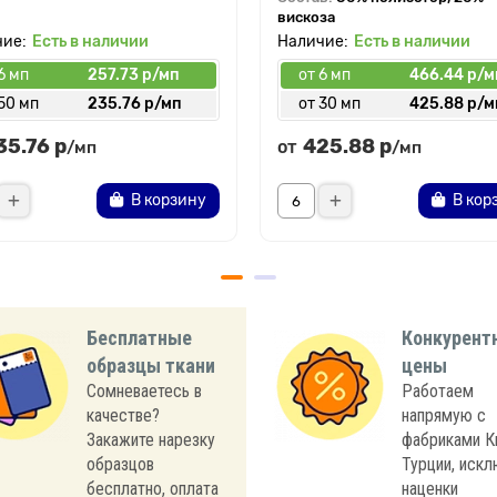
вискоза
Есть в наличии
Есть в наличии
6 мп
257.73 р/мп
от 6 мп
466.44 р/м
50 мп
235.76 р/мп
от 30 мп
425.88 р/м
35.76 р
425.88 р
от
/мп
/мп
В корзину
В кор
Бесплатные
Конкурент
образцы ткани
цены
Сомневаетесь в
Работаем
качестве?
напрямую с
Закажите нарезку
фабриками К
образцов
Турции, иск
бесплатно, оплата
наценки