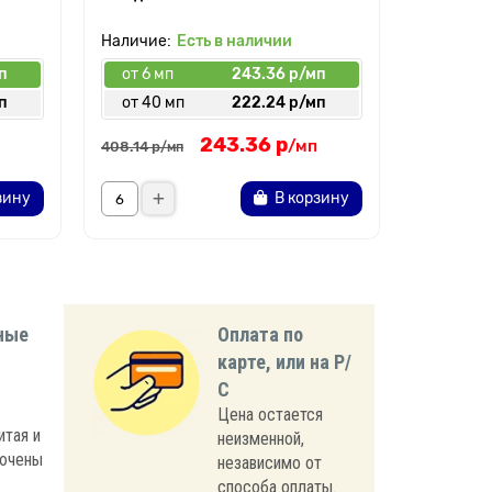
Есть в наличии
п
от 6 мп
243.36 р/мп
от 6 мп
п
от 40 мп
222.24 р/мп
от 40 
243.36 р
266.
от
/мп
408.14 р
/мп
зину
В корзину
ные
Оплата по
карте, или на Р/
С
Цена остается
итая и
неизменной,
лючены
независимо от
способа оплаты.