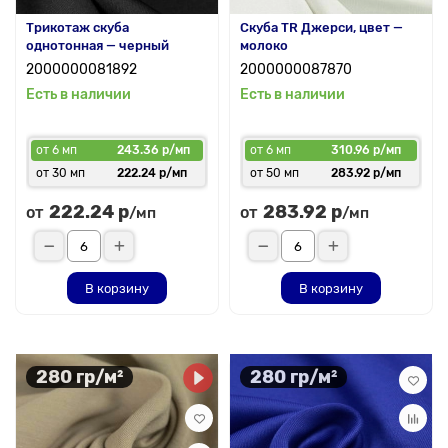
Трикотаж скуба
Скуба TR Джерси, цвет —
однотонная — черный
молоко
2000000081892
2000000087870
Есть в наличии
Есть в наличии
от 6 мп
243.36 р/мп
от 6 мп
310.96 р/мп
от 30 мп
222.24 р/мп
от 50 мп
283.92 р/мп
222.24 р
283.92 р
от
от
/мп
/мп
В корзину
В корзину
280 гр/м²
280 гр/м²