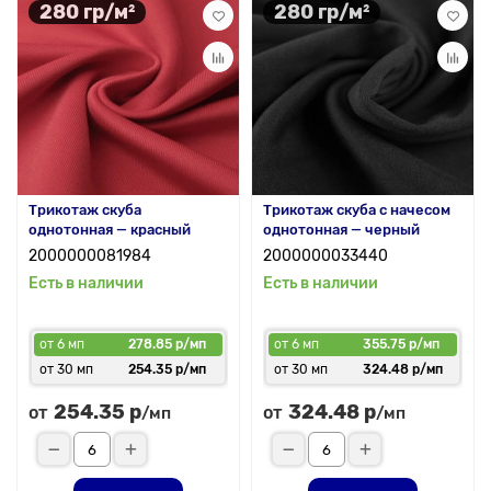
280 гр/м²
280 гр/м²
Трикотаж скуба
Трикотаж скуба с начесом
однотонная — красный
однотонная — черный
2000000081984
2000000033440
Есть в наличии
Есть в наличии
от 6 мп
278.85 р/мп
от 6 мп
355.75 р/мп
от 30 мп
254.35 р/мп
от 30 мп
324.48 р/мп
254.35 р
324.48 р
от
от
/мп
/мп