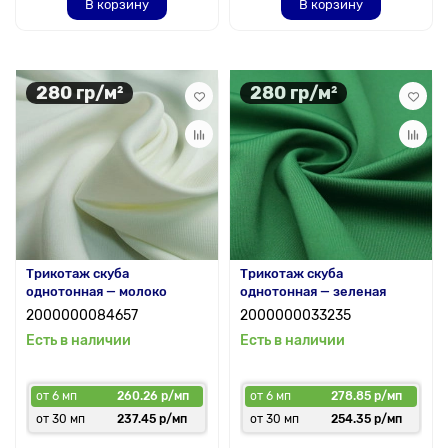
В корзину
В корзину
280 гр/м²
280 гр/м²
Трикотаж скуба
Трикотаж скуба
однотонная — молоко
однотонная — зеленая
2000000084657
2000000033235
Есть в наличии
Есть в наличии
от 6 мп
260.26 р/мп
от 6 мп
278.85 р/мп
от 30 мп
237.45 р/мп
от 30 мп
254.35 р/мп