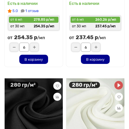
Есть в наличии
Есть в наличии
5.0
1 отзыв
от 6 мп
278.85 р/мп
от 6 мп
260.26 р/мп
от 30 мп
254.35 р/мп
от 30 мп
237.45 р/мп
254.35 р
237.45 р
от
от
/мп
/мп
В корзину
В корзину
280 гр/м²
280 гр/м²