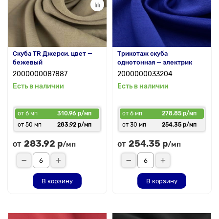
Скуба TR Джерси, цвет —
Трикотаж скуба
бежевый
однотонная — электрик
2000000087887
2000000033204
Есть в наличии
Есть в наличии
от 6 мп
310.96 р/мп
от 6 мп
278.85 р/мп
от 50 мп
283.92 р/мп
от 30 мп
254.35 р/мп
283.92 р
254.35 р
от
от
/мп
/мп
В корзину
В корзину