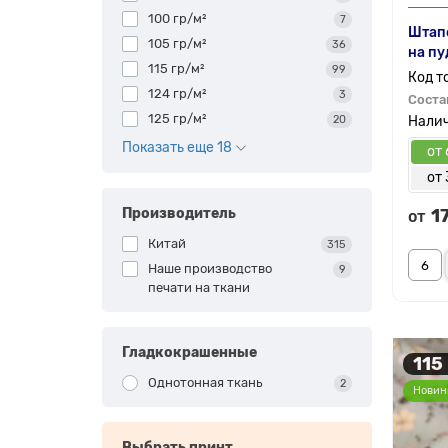
100 гр/м²
7
Штап
105 гр/м²
36
на п
115 гр/м²
99
124 гр/м²
3
Соста
125 гр/м²
20
Показать еще 18
от 
от 
Производитель
1
от
Китай
315
Наше производство
9
печати на ткани
Гладкокрашенные
115
Однотонная ткань
2
Новин
Выбрать принт