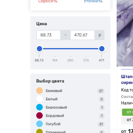
Сбросить
Уточнить
Цена
-
р
88,73
184
280
375
471
Штап
Выбор цвета
сире
Бежевый
27
Соста
Белый
5
Бирюзовый
1
от 
Бордовый
7
от 
Голубой
21
1
от
Горчичный
5