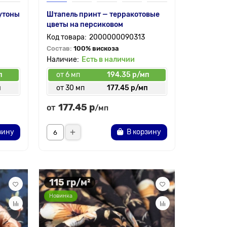
утоны
Штапель принт — терракотовые
цветы на персиковом
2000000090313
Состав:
100% вискоза
Есть в наличии
п
от 6 мп
194.35 р/мп
п
от 30 мп
177.45 р/мп
177.45 р
от
/мп
зину
В корзину
115 гр/м²
Новинка