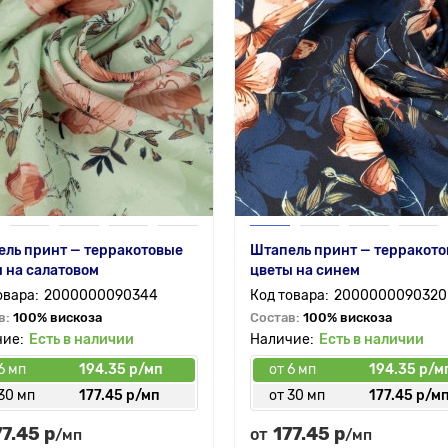
ль принт — терракотовые
Штапель принт — терракот
 на салатовом
цветы на синем
2000000090344
2000000090320
в:
100% вискоза
Состав:
100% вискоза
Есть в наличии
Есть в наличии
6 мп
194.35 р/мп
от 6 мп
194.35 р/м
30 мп
177.45 р/мп
от 30 мп
177.45 р/м
77.45 р
177.45 р
от
/мп
/мп