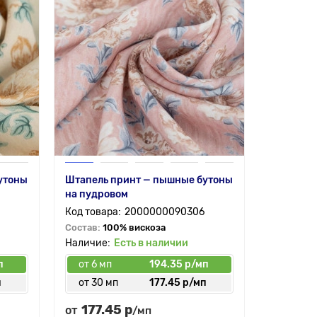
утоны
Штапель принт — пышные бутоны
на пудровом
2000000090306
Состав:
100% вискоза
Есть в наличии
п
от 6 мп
194.35 р/мп
п
от 30 мп
177.45 р/мп
177.45 р
от
/мп