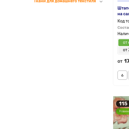
Ткани для домашнего текстиля
Штап
на са
Соста
от 
от 
1
от
115
Новин