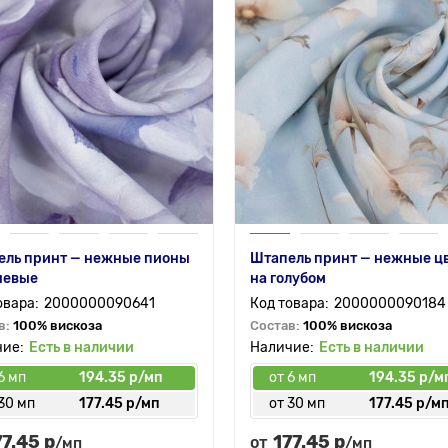
ель принт — нежные пионы
Штапель принт — нежные ц
невые
на голубом
2000000090641
2000000090184
в:
100% вискоза
Состав:
100% вискоза
Есть в наличии
Есть в наличии
6 мп
194.35 р/мп
от 6 мп
194.35 р/м
30 мп
177.45 р/мп
от 30 мп
177.45 р/м
77.45 р
177.45 р
от
/мп
/мп