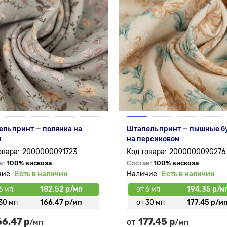
ль принт — полянка на
Штапель принт — пышные б
м
на персиковом
2000000091723
2000000090276
в:
100% вискоза
Состав:
100% вискоза
Есть в наличии
Есть в наличии
6 мп
182.52 р/мп
от 6 мп
194.35 р/м
30 мп
166.47 р/мп
от 30 мп
177.45 р/м
66.47 р
177.45 р
от
/мп
/мп