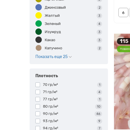
Джинсовый
2
Желтый
3
Зеленый
4
Изумруд
3
Какао
115
3
Капучино
2
Новин
Показать еще 25
Плотность
70 гр/м²
1
71 гр/м²
4
77 гр/м²
1
80 гр/м²
10
90 гр/м²
46
93 гр/м²
9
94 гр/м²
7