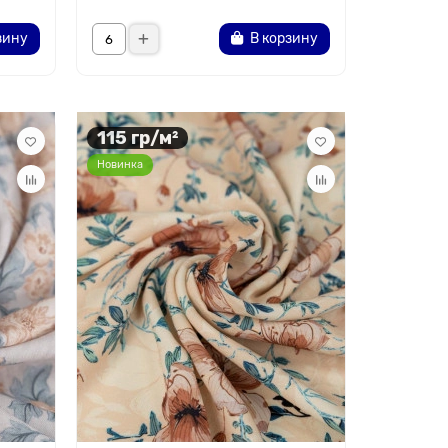
зину
В корзину
115 гр/м²
Новинка