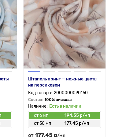
веты
Штапель принт — нежные цветы
на персиковом
2000000090160
Состав:
100% вискоза
Есть в наличии
п
от 6 мп
194.35 р/мп
п
от 30 мп
177.45 р/мп
177.45 р
от
/мп