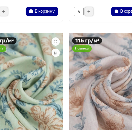
В корзину
В кор
 гр/м²
115 гр/м²
ка
Новинка