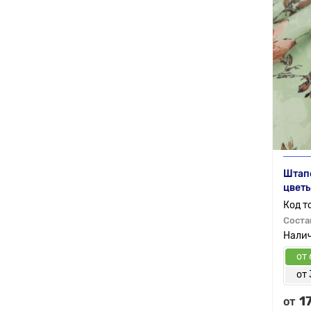
Штапе
цветы
Соста
от 
от 
1
от