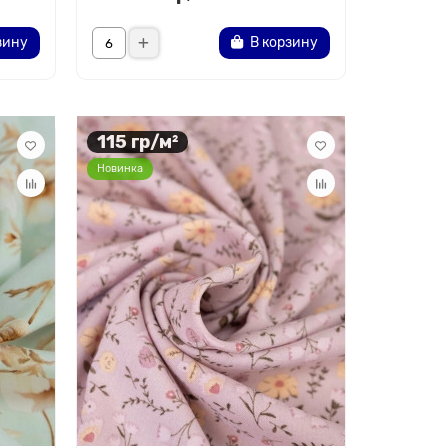
зину
В корзину
115 гр/м²
Новинка