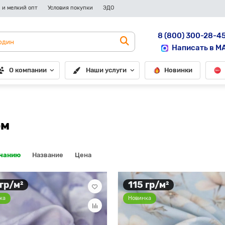
 и мелкий опт
Условия покупки
ЭДО
8 (800) 300-28-4
Написать в M
О компании
Наши услуги
Новинки
ом
лчанию
Название
Цена
 гр/м²
115 гр/м²
ка
Новинка