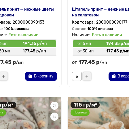
ель принт — нежные цветы
Штапель принт — нежные ц
удровом
на салатовом
2000000090153
2000000090177
в:
100% вискоза
Состав:
100% вискоза
Есть в наличии
Есть в наличии
6 мп
194.35 р/мп
от 6 мп
194.35 р/м
30 мп
177.45 р/мп
от 30 мп
177.45 р/м
77.45 р
177.45 р
от
/мп
/мп
В корзину
В кор
 гр/м²
115 гр/м²
ка
Новинка