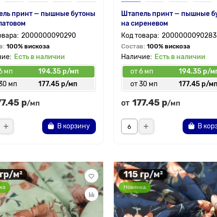
ель принт — пышные бутоны
Штапель принт — пышные б
латовом
на сиреневом
2000000090290
2000000090283
в:
100% вискоза
Состав:
100% вискоза
Есть в наличии
Есть в наличии
6 мп
194.35 р/мп
от 6 мп
194.35 р/м
30 мп
177.45 р/мп
от 30 мп
177.45 р/м
77.45 р
177.45 р
от
/мп
/мп
В корзину
В кор
 гр/м²
115 гр/м²
ка
Новинка