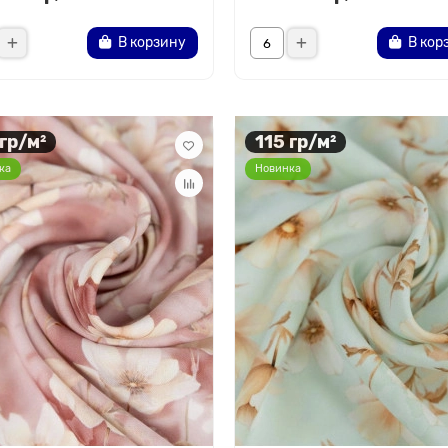
В корзину
В кор
 гр/м²
115 гр/м²
ка
Новинка