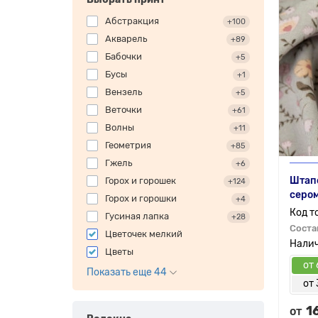
Абстракция
+100
Акварель
+89
Бабочки
+5
Бусы
+1
Вензель
+5
Веточки
+61
Волны
+11
Геометрия
+85
Гжель
+6
Штапе
Горох и горошек
+124
серо
Горох и горошки
+4
Гусиная лапка
+28
Соста
Цветочек мелкий
Цветы
от 
Показать еще 44
от 
1
от