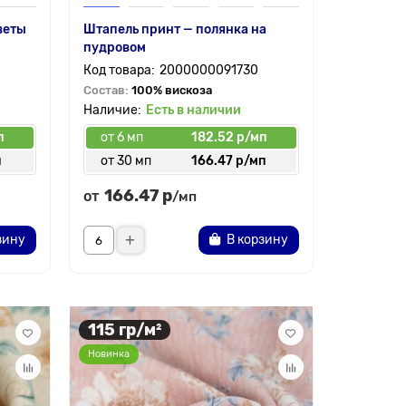
веты
Штапель принт — полянка на
пудровом
2000000091730
Состав:
100% вискоза
Есть в наличии
п
от 6 мп
182.52 р/мп
п
от 30 мп
166.47 р/мп
166.47 р
от
/мп
зину
В корзину
115 гр/м²
Новинка