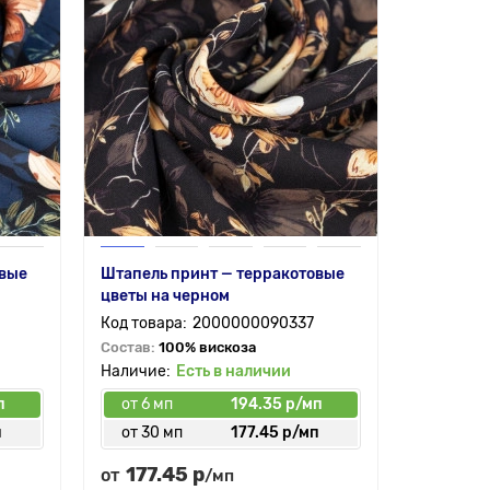
овые
Штапель принт — терракотовые
цветы на черном
2000000090337
Состав:
100% вискоза
Есть в наличии
п
от 6 мп
194.35 р/мп
п
от 30 мп
177.45 р/мп
177.45 р
от
/мп