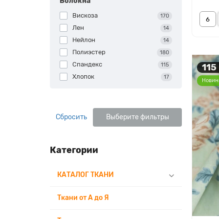
Волокна
Вискоза
170
Лен
14
Нейлон
14
Полиэстер
180
Спандекс
115
115
Хлопок
17
Новин
Сбросить
Выберите фильтры
Категории
КАТАЛОГ ТКАНИ
Ткани от А до Я