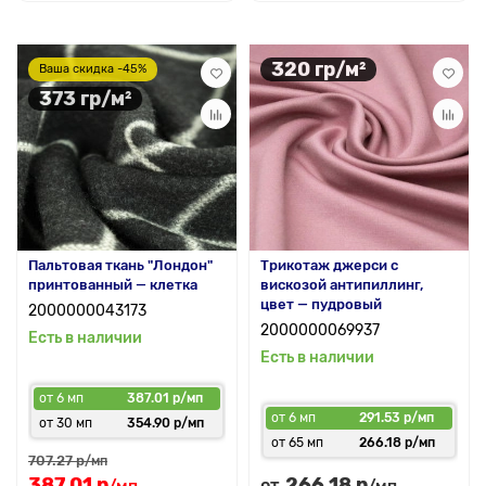
320 гр/м²
Ваша скидка -45%
373 гр/м²
Пальтовая ткань "Лондон"
Трикотаж джерси с
принтованный — клетка
вискозой антипиллинг,
цвет — пудровый
2000000043173
2000000069937
Есть в наличии
Есть в наличии
от 6 мп
387.01 р/мп
от 6 мп
291.53 р/мп
от 30 мп
354.90 р/мп
от 65 мп
266.18 р/мп
707.27 р
/мп
387.01 р
266.18 р
от