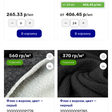
от 24 мп
406.45 р/мп
265.33 р
406.45 р
от
/мп
/мп
В корзину
В корзину
560 гр/м²
370 гр/м²
Новинка
Новинка
Флис с ворсом, цвет —
Флис с ворсом, цвет —
серый
черный
2000000091778
2000000091785