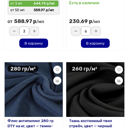
Есть в наличии
от 3 мп
644.74 р/мп
от 50 мп
588.97 р/мп
588.97 р
230.69 р
от
/мп
/мп
В корзину
В корзину
280 гр/м²
260 гр/м²
Флис антипилинг 280 гр
Ткань костюмный твил
DTY на кг, цвет — темно-
стрейч, цвет — черный