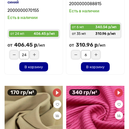
синий
2000000088815
2000000070155
Есть в наличии
Есть в наличии
от 6 мп
340.54 р/мп
от 24 мп
406.45 р/мп
от 35 мп
310.96 р/мп
406.45 р
310.96 р
от
от
/мп
/мп
В корзину
В корзину
170 гр/м²
340 гр/м²