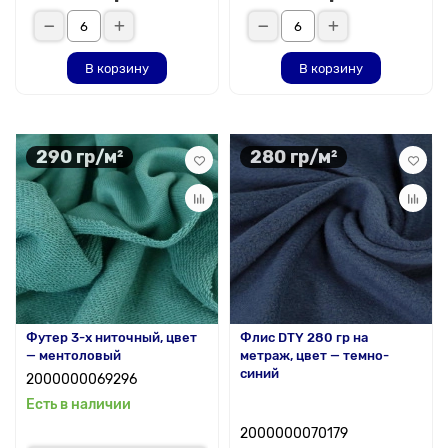
В корзину
В корзину
290 гр/м²
280 гр/м²
Футер 3-х ниточный, цвет
Флис DTY 280 гр на
— ментоловый
метраж, цвет — темно-
синий
2000000069296
Есть в наличии
2000000070179