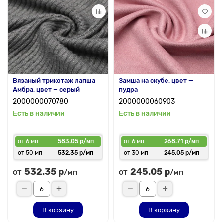
Вязаный трикотаж лапша
Замша на скубе, цвет —
Амбра, цвет — серый
пудра
2000000070780
2000000060903
Есть в наличии
Есть в наличии
от 6 мп
583.05 р/мп
от 6 мп
268.71 р/мп
от 50 мп
532.35 р/мп
от 30 мп
245.05 р/мп
532.35 р
245.05 р
от
от
/мп
/мп
В корзину
В корзину