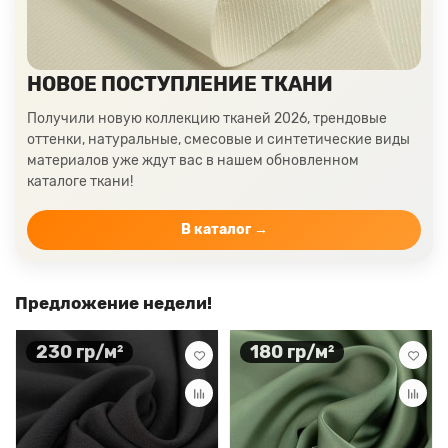
Цвет ткани мятный
Ткани цвета айвори, молочные оттенки
Ткани лимонного цвета
Ткани красного цвета разных оттенков
НОВОЕ ПОСТУПЛЕНИЕ ТКАНИ
Ткани кораллового цвета
Ткани цвета какао
Получили новую коллекцию тканей 2026, трендовые
Изумрудный цвет ткани
Ткани зеленого цвета
оттенки, натуральные, смесовые и синтетические виды
материалов уже ждут вас в нашем обновленном
Ткани желтого цвета
Ткани цвета индиго
каталоге ткани!
Цвет ткани бордовый
Купить ткань белого цвета
Цвет ткани бежевый
В каталог →
Предложение недели!
230 гр/м²
180 гр/м²