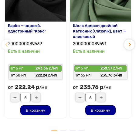
Барби — черный,
Шелк Армани двойной
однотонный "Коко"
Катионик (Cationik), цвет —
оливковый
2000000089539
2000000089591
Есть в наличии
Есть в наличии
от 6 мп
243.36 р/мп
от 6 мп
258.57 р/мп
от 50 мп
222.24 р/мп
от 65 мп
235.76 р/мп
222.24 р
235.76 р
от
от
/мп
/мп
В корзину
В корзину