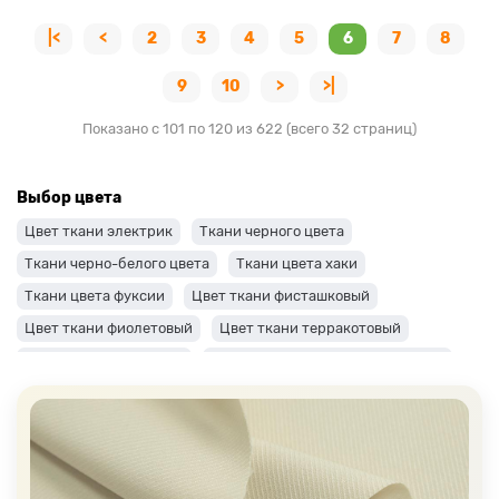
|<
<
2
3
4
5
6
7
8
9
10
>
>|
Показано с 101 по 120 из 622 (всего 32 страниц)
Выбор цвета
Цвет ткани электрик
Ткани черного цвета
Ткани черно-белого цвета
Ткани цвета хаки
Ткани цвета фуксии
Цвет ткани фисташковый
Цвет ткани фиолетовый
Цвет ткани терракотовый
Цвет ткани сиреневый
Цвет ткани синий и темно-синий
Цвет ткани серый + оттенки: темные и светлые
Цвет ткани салатовый
Цвет ткани розовый
Ткани цвета пудра
Ткани персикового цвета
Ткани оранжевого цвета
Ткани оливкового цвета