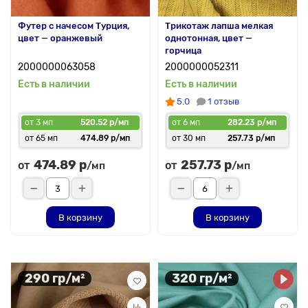
Футер с начесом Турция,
Трикотаж лапша мелкая
цвет — оранжевый
однотонная, цвет —
горчица
2000000063058
2000000052311
Есть в наличии
Есть в наличии
5.0
1 отзыв
от 3 мп
520.52 р/мп
от 6 мп
282.23 р/мп
от 65 мп
474.89 р/мп
от 30 мп
257.73 р/мп
474.89 р
257.73 р
от
от
/мп
/мп
В корзину
В корзину
290 гр/м²
320 гр/м²