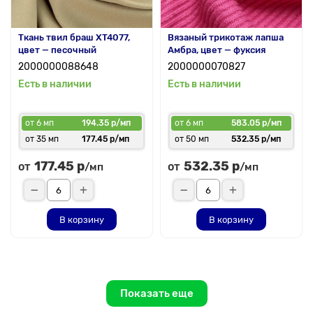
Ткань твил браш XT4077,
Вязаный трикотаж лапша
цвет — песочный
Амбра, цвет — фуксия
2000000088648
2000000070827
Есть в наличии
Есть в наличии
от 6 мп
194.35 р/мп
от 6 мп
583.05 р/мп
от 35 мп
177.45 р/мп
от 50 мп
532.35 р/мп
177.45 р
532.35 р
от
от
/мп
/мп
В корзину
В корзину
Показать еще