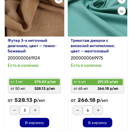
Футер 3-х ниточный
Трикотаж джерси с
диагональ, цвет — темно-
вискозой антипиллинг,
бежевый
цвет — ментоловый
2000000061924
2000000069975
Есть в наличии
Есть в наличии
от 3 мп
578.83 р/мп
от 6 мп
291.53 р/мп
от 50 мп
528.13 р/мп
от 65 мп
266.18 р/мп
528.13 р
266.18 р
от
от
/мп
/мп
В корзину
В корзину