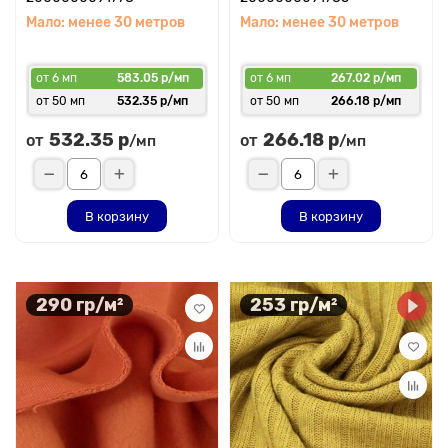
Мало: менее 30 метров
Мало: менее 30 метров
от 6 мп
583.05 р/мп
от 6 мп
267.02 р/мп
от 50 мп
532.35 р/мп
от 50 мп
266.18 р/мп
532.35 р
266.18 р
от
от
/мп
/мп
В корзину
В корзину
290 гр/м²
253 гр/м²