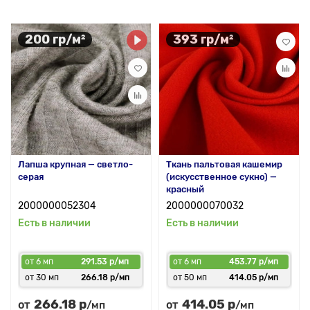
200 гр/м²
393 гр/м²
Лапша крупная — светло-
Ткань пальтовая кашемир
серая
(искусственное сукно) —
красный
2000000052304
2000000070032
Есть в наличии
Есть в наличии
от 6 мп
291.53 р/мп
от 6 мп
453.77 р/мп
от 30 мп
266.18 р/мп
от 50 мп
414.05 р/мп
266.18 р
414.05 р
от
от
/мп
/мп