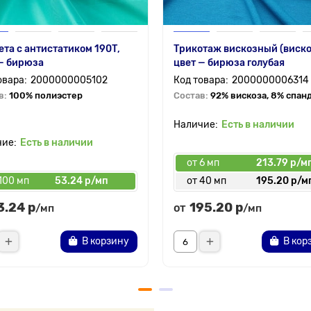
та с антистатиком 190Т,
Трикотаж вискозный (виско
— бирюза
цвет — бирюза голубая
2000000005102
2000000006314
в:
100% полиэстер
Состав:
92% вискоза, 8% спан
Есть в наличии
Есть в наличии
от 6 мп
213.79 р/м
100 мп
53.24 р/мп
от 40 мп
195.20 р/м
3.24 р
195.20 р
от
/мп
/мп
В корзину
В кор