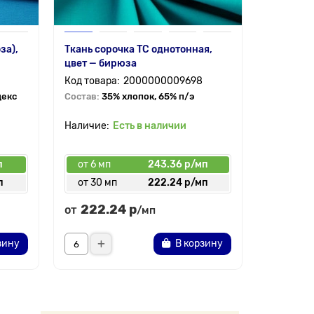
за),
Ткань сорочка ТС однотонная,
Бифлекс 
цвет — бирюза
бирюзов
2000000009698
декс
Состав:
35% хлопок, 65% п/э
Состав:
9
Есть в наличии
5.0
п
от 6 мп
243.36 р/мп
от 6 мп
п
от 30 мп
222.24 р/мп
от 60 
222.24 р
237.
от
от
/мп
зину
В корзину