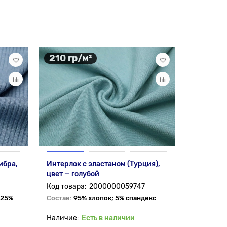
210 гр/м²
333 гр
мбра,
Интерлок с эластаном (Турция),
Ткань тр
цвет — голубой
рубчик, ц
2000000059747
 25%
Состав:
95% хлопок; 5% спандекс
Состав:
5
Есть в наличии