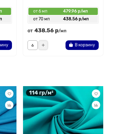
п
от 6 мп
479.96 р/мп
от 6 мп
п
от 70 мп
438.56 р/мп
от 50 
438.56 р
342.
от
от
/мп
зину
В корзину
114 гр/м²
240 гр