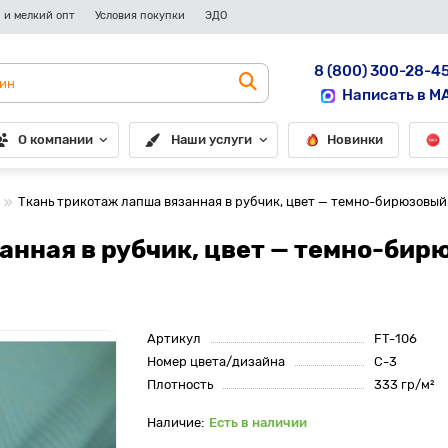
 и мелкий опт
Условия покупки
ЭДО
8 (800) 300-28-4
Написать в M
О компании
Наши услуги
Новинки
Ткань трикотаж лапша вязанная в рубчик, цвет — темно-бирюзовый
анная в рубчик, цвет — темно-би
Артикул
FT-106
Номер цвета/дизайна
С-3
Плотность
333 гр/м²
Есть в наличии