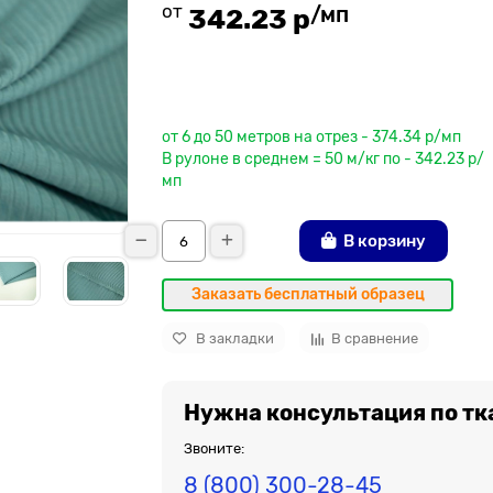
от
/мп
342.23 р
До рулона еще
от 6 до 50 метров на отрез - 374.34 р/мп
В рулоне в среднем = 50 м/кг по - 342.23 р/
мп
В корзину
Заказать бесплатный образец
В закладки
В сравнение
Нужна консультация по тк
Звоните:
8 (800) 300-28-45