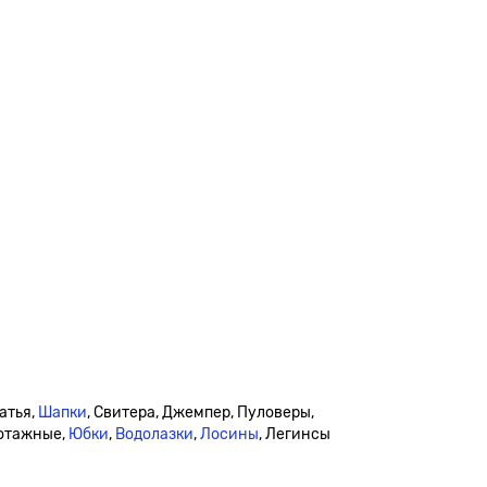
атья,
Шапки
, Свитера, Джемпер, Пуловеры,
котажные,
Юбки
,
Водолазки
,
Лосины
, Легинсы