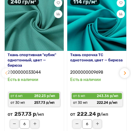
240 гр/м²
114 гр/м²
Ткань спортивная "кубик"
Ткань сорочка ТС
однотонный, цвет —
однотонная, цвет — бирюза
бирюза
2000000033044
2000000009698
Есть в наличии
Есть в наличии
от 6 мп
282.23 р/мп
от 6 мп
243.36 р/мп
от 30 мп
257.73 р/мп
от 30 мп
222.24 р/мп
257.73 р
222.24 р
от
от
/мп
/мп