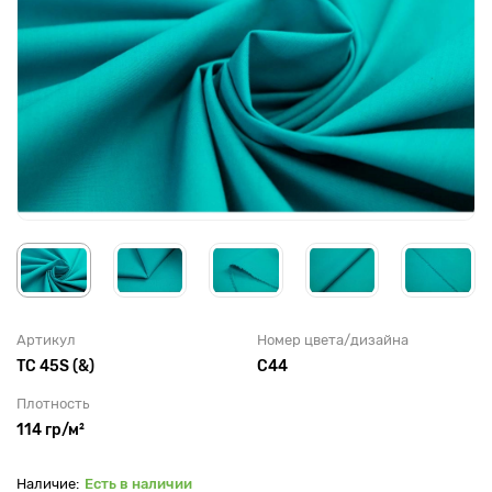
Артикул
Номер цвета/дизайна
TC 45S (&)
С44
Плотность
114 гр/м²
Есть в наличии