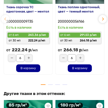
Ткань сорочка ТС
Ткань поплин однотонный,
однотонная, цвет — ментол
цвет — темный ментол
2000000009735
2000000056166
Есть в наличии
Есть в наличии
от 6 мп
243.36 р/мп
от 6 мп
291.53 р/мп
от 30 мп
222.24 р/мп
от 30 мп
266.18 р/мп
222.24 р
266.18 р
от
от
/мп
/мп
В корзину
В корзину
Другие ткани в этом оттенке:
85 гр/м²
180 гр/м²