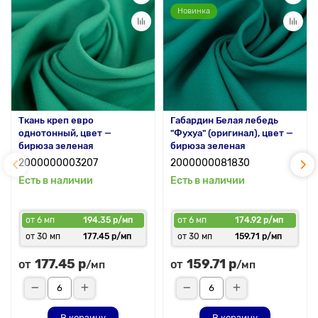
Новинка
Ткань креп евро
Габардин Белая лебедь
однотонный, цвет —
"Фухуа" (оригинал), цвет —
бирюза зеленая
бирюза зеленая
2000000003207
2000000081830
Есть в наличии
Есть в наличии
от 6 мп
194.35 р/мп
от 6 мп
174.92 р/мп
от 30 мп
177.45 р/мп
от 30 мп
159.71 р/мп
177.45 р
159.71 р
от
от
/мп
/мп
В корзину
В корзину