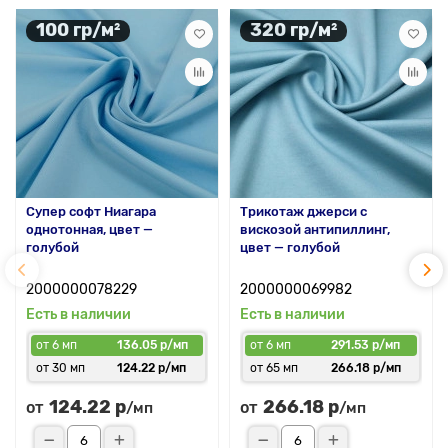
100 гр/м²
320 гр/м²
Супер софт Ниагара
Трикотаж джерси с
однотонная, цвет —
вискозой антипиллинг,
голубой
цвет — голубой
2000000078229
2000000069982
Есть в наличии
Есть в наличии
от 6 мп
136.05 р/мп
от 6 мп
291.53 р/мп
от 30 мп
124.22 р/мп
от 65 мп
266.18 р/мп
124.22 р
266.18 р
от
от
/мп
/мп