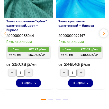
Ткань спортивная "кубик"
Ткань кристалон
однотонный, цвет —
однотонный — бирюза
бирюза
2000000033044
2000000022147
Есть в наличии
Есть в наличии
от 6 мп
282.23 р/мп
от 6 мп
272.09 р/мп
от 30 мп
257.73 р/мп
от 30 мп
248.43 р/мп
257.73 р
248.43 р
от
от
/мп
/мп
В корзину
В корзину