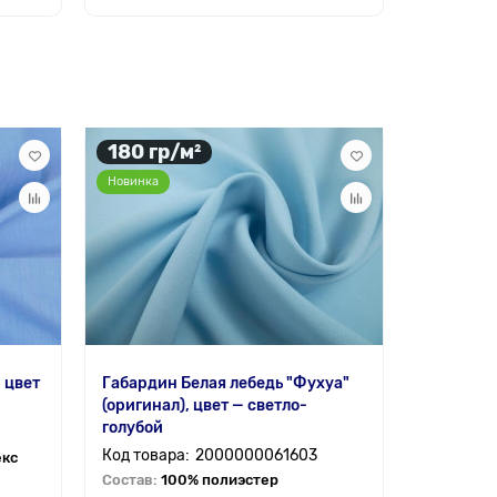
180 гр/м²
94 гр/
Новинка
 цвет
Габардин Белая лебедь "Фухуа"
Шелк Арм
(оригинал), цвет — светло-
— голубо
голубой
2000000061603
екс
Состав:
9
Состав:
100% полиэстер