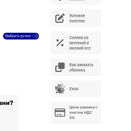
Условия
покупки
Выбрать рулон
Скидки на
крупный и
мелкий опт
Как заказать
образец
Уход
ани?
Цена указана с
учетом НДС
5%