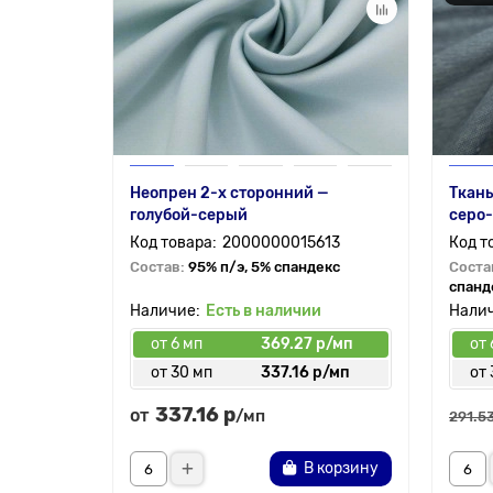
Неопрен 2-х сторонний —
Ткань
голубой-серый
серо-
2000000015613
Состав:
95% п/э, 5% спандекс
Соста
спанд
Есть в наличии
от 6 мп
369.27 р/мп
от 
от 30 мп
337.16 р/мп
от 
337.16 р
от
/мп
291.53
В корзину