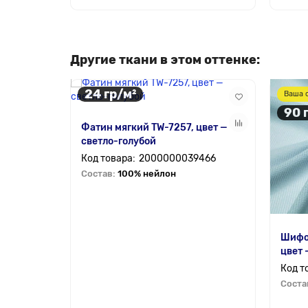
Другие ткани в этом оттенке:
24 гр/м²
Ваша 
90 
Фатин мягкий TW-7257, цвет —
светло-голубой
2000000039466
Состав:
100% нейлон
Шифо
цвет 
Соста