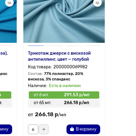
за),
Трикотаж джерси с вискозой
Вязаный 
антипиллинг, цвет — голубой
цвет — г
2000000069982
декс
Состав:
77% полиэстер, 20%
Состав:
5
вискоза, 3% спандекс
нейлон
Есть в наличии
п
от 6 мп
291.53 р/мп
от 6 мп
п
от 65 мп
266.18 р/мп
от 50 
266.18 р
532.
от
от
/мп
зину
В корзину