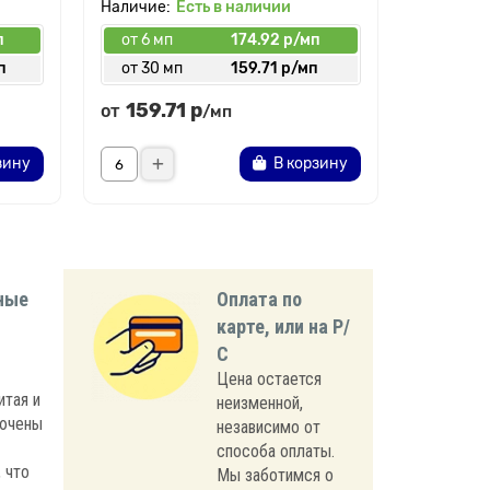
Есть в наличии
п
от 6 мп
174.92 р/мп
от 6 мп
п
от 30 мп
159.71 р/мп
от 30 
159.71 р
169.
от
от
/мп
зину
В корзину
ные
Оплата по
карте, или на Р/
С
Цена остается
итая и
неизменной,
лючены
независимо от
способа оплаты.
 что
Мы заботимся о