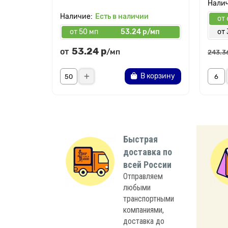
Есть в наличии
от 
от 50 мп
53.24 р/мп
от 
53.24 р
от
/мп
243.3
В корзину
Быстрая
доставка по
всей России
Отправляем
любыми
транспортными
компаниями,
доставка до