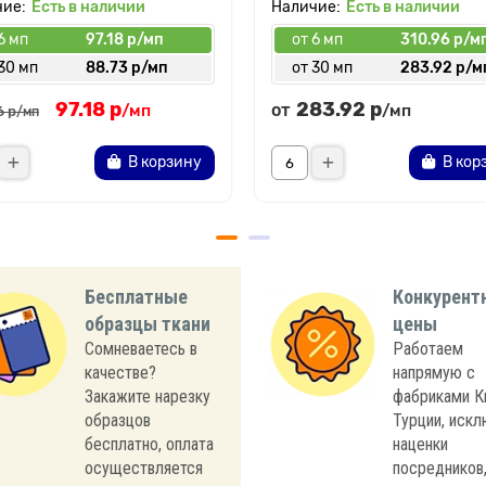
Есть в наличии
Есть в наличии
6 мп
97.18 р/мп
от 6 мп
310.96 р/м
30 мп
88.73 р/мп
от 30 мп
283.92 р/м
97.18 р
283.92 р
от
/мп
/мп
6 р
/мп
В корзину
В кор
Бесплатные
Конкурент
образцы ткани
цены
Сомневаетесь в
Работаем
качестве?
напрямую с
Закажите нарезку
фабриками К
образцов
Турции, иск
бесплатно, оплата
наценки
осуществляется
посредников,