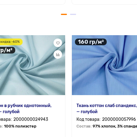
160 гр/м²
скидка -60%
гр/м²
н в рубчик однотонный,
Ткань коттон слаб спандекс,
— голубой
— голубой
2000000024943
2000000057996
в:
100% полиэстер
Состав:
97% хлопок, 3% спанд