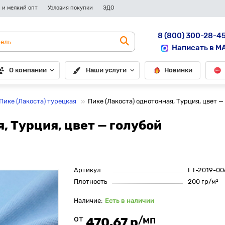
 и мелкий опт
Условия покупки
ЭДО
8 (800) 300-28-4
Написать в M
О компании
Наши услуги
Новинки
Пике (Лакоста) турецкая
Пике (Лакоста) однотонная, Турция, цвет —
, Турция, цвет — голубой
Артикул
FT-2019-00
Плотность
200 гр/м²
Есть в наличии
от
/мп
470.67 р