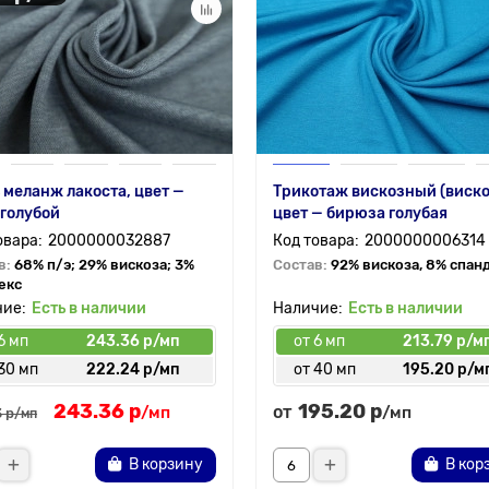
 меланж лакоста, цвет —
Трикотаж вискозный (виско
голубой
цвет — бирюза голубая
2000000032887
2000000006314
в:
68% п/э; 29% вискоза; 3%
Состав:
92% вискоза, 8% спан
екс
Есть в наличии
Есть в наличии
6 мп
243.36 р/мп
от 6 мп
213.79 р/м
30 мп
222.24 р/мп
от 40 мп
195.20 р/м
243.36 р
195.20 р
от
/мп
/мп
 р
/мп
В корзину
В кор