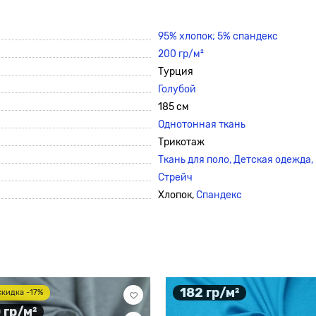
95% хлопок; 5% спандекс
200 гр/м²
Турция
Голубой
185 см
Однотонная ткань
Трикотаж
Ткань для поло, Детская одежда,
Стрейч
Хлопок,
Спандекс
182 гр/м²
скидка -17%
 гр/м²