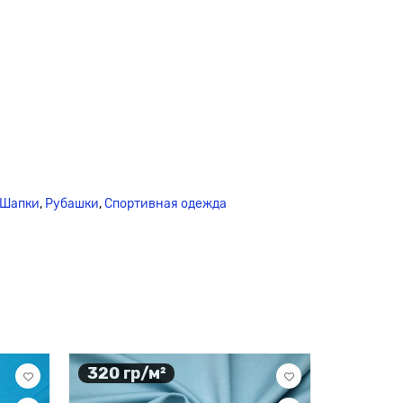
Шапки
,
Рубашки
,
Спортивная одежда
320 гр/м²
340 гр