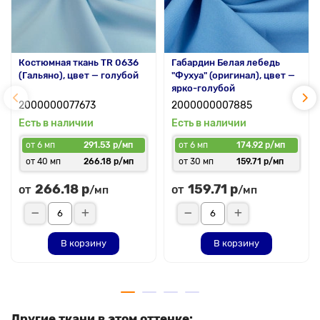
Костюмная ткань TR 0636
Габардин Белая лебедь
(Гальяно), цвет — голубой
"Фухуа" (оригинал), цвет —
ярко-голубой
2000000077673
2000000007885
Есть в наличии
Есть в наличии
от 6 мп
291.53 р/мп
от 6 мп
174.92 р/мп
от 40 мп
266.18 р/мп
от 30 мп
159.71 р/мп
266.18 р
159.71 р
от
от
/мп
/мп
В корзину
В корзину
Другие ткани в этом оттенке: