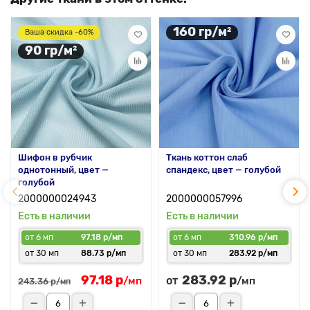
160 гр/м²
Ваша скидка -60%
90 гр/м²
Шифон в рубчик
Ткань коттон слаб
однотонный, цвет —
спандекс, цвет — голубой
голубой
2000000024943
2000000057996
Есть в наличии
Есть в наличии
от 6 мп
97.18 р/мп
от 6 мп
310.96 р/мп
от 30 мп
88.73 р/мп
от 30 мп
283.92 р/мп
97.18 р
283.92 р
от
/мп
/мп
243.36 р
/мп