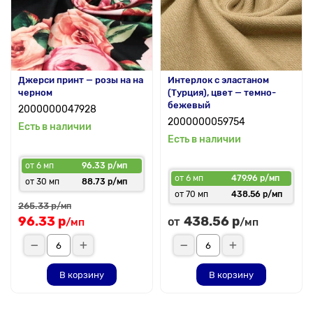
Джерси принт — розы на на
Интерлок с эластаном
черном
(Турция), цвет — темно-
бежевый
2000000047928
2000000059754
Есть в наличии
Есть в наличии
от 6 мп
96.33 р/мп
от 6 мп
479.96 р/мп
от 30 мп
88.73 р/мп
от 70 мп
438.56 р/мп
265.33 р
/мп
96.33 р
438.56 р
от
/мп
/мп
В корзину
В корзину