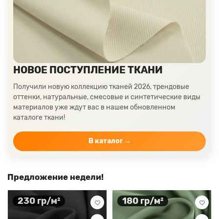
Ткани цвета пудра
Ткани персикового цвета
Ткани оранжевого цвета
Ткани оливкового цвета
Цвет ткани мятный
Ткани цвета айвори, молочные оттенки
Ткани лимонного цвета
Ткани красного цвета разных оттенков
НОВОЕ ПОСТУПЛЕНИЕ ТКАНИ
Ткани кораллового цвета
Ткани цвета какао
Получили новую коллекцию тканей 2026, трендовые
Изумрудный цвет ткани
Ткани зеленого цвета
оттенки, натуральные, смесовые и синтетические виды
материалов уже ждут вас в нашем обновленном
Ткани желтого цвета
Ткани цвета индиго
каталоге ткани!
Цвет ткани бордовый
Купить ткань белого цвета
Цвет ткани бежевый
В каталог →
Предложение недели!
230 гр/м²
180 гр/м²