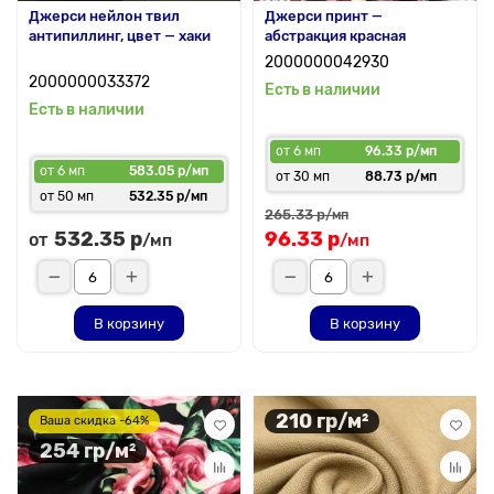
Джерси нейлон твил
Джерси принт —
антипиллинг, цвет — хаки
абстракция красная
2000000042930
2000000033372
Есть в наличии
Есть в наличии
от 6 мп
96.33 р/мп
от 6 мп
583.05 р/мп
от 30 мп
88.73 р/мп
от 50 мп
532.35 р/мп
265.33 р
/мп
532.35 р
96.33 р
от
/мп
/мп
В корзину
В корзину
210 гр/м²
Ваша скидка -64%
254 гр/м²