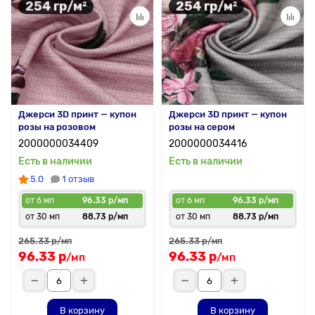
254 гр/м²
254 гр/м²
Джерси 3D принт — купон
Джерси 3D принт — купон
розы на розовом
розы на сером
2000000034409
2000000034416
Есть в наличии
Есть в наличии
5.0
1 отзыв
от 6 мп
96.33 р/мп
от 6 мп
96.33 р/мп
от 30 мп
88.73 р/мп
от 30 мп
88.73 р/мп
265.33 р
265.33 р
/мп
/мп
96.33 р
96.33 р
/мп
/мп
В корзину
В корзину