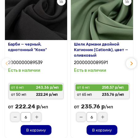
Барби — черный,
Шелк Армани двойной
однотонный "Коко"
Катионик (Cationik), цвет —
оливковый
2000000089539
2000000089591
Есть в наличии
Есть в наличии
от 6 мп
243.36 р/мп
от 6 мп
258.57 р/мп
от 50 мп
222.24 р/мп
от 65 мп
235.76 р/мп
222.24 р
235.76 р
от
от
/мп
/мп
В корзину
В корзину