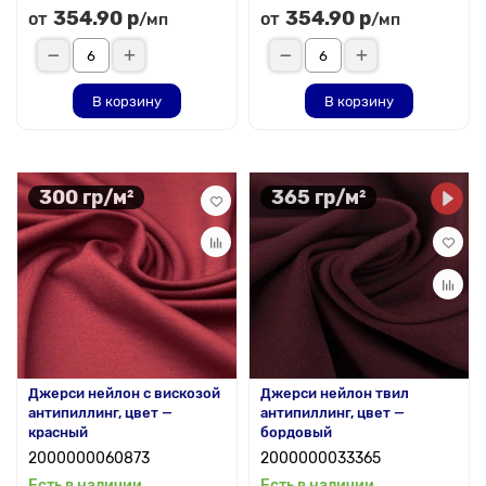
354.90 р
354.90 р
от
от
/мп
/мп
В корзину
В корзину
300 гр/м²
365 гр/м²
Джерси нейлон с вискозой
Джерси нейлон твил
антипиллинг, цвет —
антипиллинг, цвет —
красный
бордовый
2000000060873
2000000033365
Есть в наличии
Есть в наличии