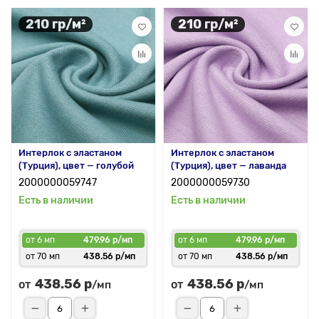
210 гр/м²
210 гр/м²
Интерлок с эластаном
Интерлок с эластаном
(Турция), цвет — голубой
(Турция), цвет — лаванда
2000000059747
2000000059730
Есть в наличии
Есть в наличии
от 6 мп
479.96 р/мп
от 6 мп
479.96 р/мп
от 70 мп
438.56 р/мп
от 70 мп
438.56 р/мп
438.56 р
438.56 р
от
от
/мп
/мп