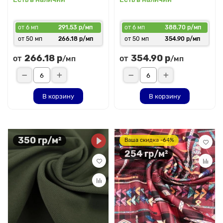
от 6 мп
291.53 р/мп
от 6 мп
388.70 р/мп
от 50 мп
266.18 р/мп
от 50 мп
354.90 р/мп
266.18 р
354.90 р
от
от
/мп
/мп
В корзину
В корзину
350 гр/м²
Ваша скидка -64%
254 гр/м²