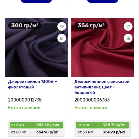
300 гр/м²
356 гр/м²
Джерси нейлон 13006 —
Джерси нейлон с вискозой
фиолетовый
антипиллинг, цвет —
бордовый
2000000012735
2000000006383
Есть в наличии
Есть в наличии
от 6 мп
388.70 р/мп
от 6 мп
388.70 р/мп
от 60 мп
354.90 р/мп
от 50 мп
354.90 р/мп