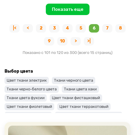
Показать еще
|<
<
2
3
4
5
6
7
8
9
10
>
>|
Показано с 101 по 120 из 300 (всего 15 страниц)
Выбор цвета
Цвет ткани электрик
Ткани черного цвета
Ткани черно-белого цвета
Ткани цвета хаки
Ткани цвета фуксии
Цвет ткани фисташковый
Цвет ткани фиолетовый
Цвет ткани терракотовый
Цвет ткани сиреневый
Цвет ткани синий и темно-синий
Цвет ткани серый + оттенки: темные и светлые
Цвет ткани салатовый
Цвет ткани розовый