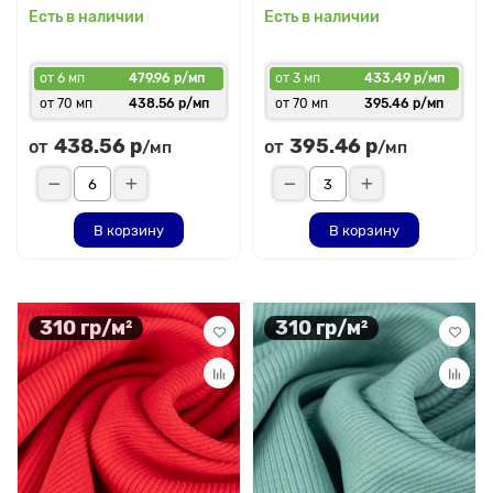
Есть в наличии
Есть в наличии
от 6 мп
479.96 р/мп
от 3 мп
433.49 р/мп
от 70 мп
438.56 р/мп
от 70 мп
395.46 р/мп
438.56 р
395.46 р
от
от
/мп
/мп
В корзину
В корзину
310 гр/м²
310 гр/м²