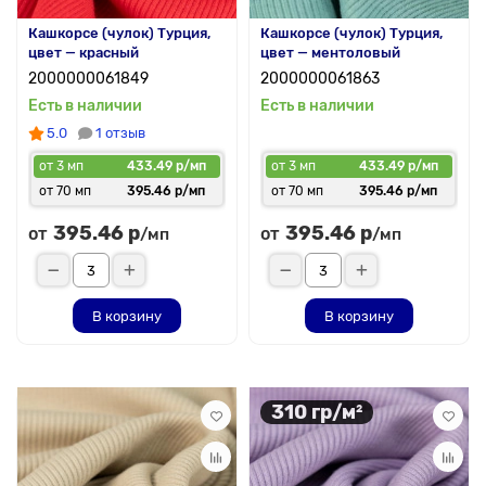
Кашкорсе (чулок) Турция,
Кашкорсе (чулок) Турция,
цвет — красный
цвет — ментоловый
2000000061849
2000000061863
Есть в наличии
Есть в наличии
5.0
1 отзыв
от 3 мп
433.49 р/мп
от 3 мп
433.49 р/мп
от 70 мп
395.46 р/мп
от 70 мп
395.46 р/мп
395.46 р
395.46 р
от
от
/мп
/мп
В корзину
В корзину
310 гр/м²