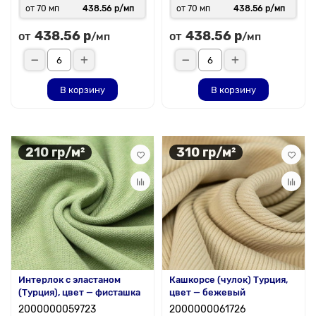
от 70 мп
438.56 р/мп
от 70 мп
438.56 р/мп
438.56 р
438.56 р
от
от
/мп
/мп
В корзину
В корзину
210 гр/м²
310 гр/м²
Интерлок с эластаном
Кашкорсе (чулок) Турция,
(Турция), цвет — фисташка
цвет — бежевый
2000000059723
2000000061726