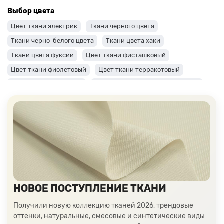
Выбор цвета
Цвет ткани электрик
Ткани черного цвета
Ткани черно-белого цвета
Ткани цвета хаки
Ткани цвета фуксии
Цвет ткани фисташковый
Цвет ткани фиолетовый
Цвет ткани терракотовый
Цвет ткани сиреневый
Цвет ткани синий и темно-синий
Цвет ткани серый + оттенки: темные и светлые
Цвет ткани салатовый
Цвет ткани розовый
Ткани цвета пудра
Ткани персикового цвета
Ткани оранжевого цвета
Ткани оливкового цвета
Цвет ткани мятный
Ткани цвета айвори, молочные оттенки
Ткани лимонного цвета
Ткани красного цвета разных оттенков
НОВОЕ ПОСТУПЛЕНИЕ ТКАНИ
Ткани кораллового цвета
Ткани цвета какао
Получили новую коллекцию тканей 2026, трендовые
Изумрудный цвет ткани
Ткани зеленого цвета
оттенки, натуральные, смесовые и синтетические виды