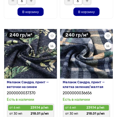
В корзину
В корзину
240 гр/м²
240 гр/м²
Меланж Сандра, принт —
Меланж Сандра, принт —
веточки на синем
клетка зеленая/желтая
2000000037370
2000000036656
Есть в наличии
Есть в наличии
от 6 мп
239.14 р/мп
от 6 мп
239.14 р/мп
от 30 мп
218.01 р/мп
от 30 мп
218.01 р/мп