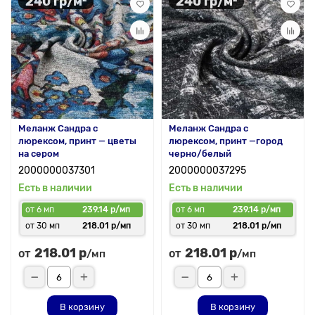
240 гр/м²
240 гр/м²
Меланж Сандра с
Меланж Сандра с
люрексом, принт — цветы
люрексом, принт —город
на сером
черно/белый
2000000037301
2000000037295
Есть в наличии
Есть в наличии
от 6 мп
239.14 р/мп
от 6 мп
239.14 р/мп
от 30 мп
218.01 р/мп
от 30 мп
218.01 р/мп
218.01 р
218.01 р
от
от
/мп
/мп
В корзину
В корзину