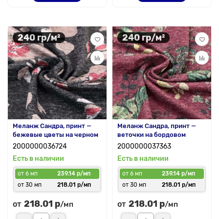
240 гр/м²
240 гр/м²
Меланж Сандра, принт —
Меланж Сандра, принт —
бежевые цветы на черном
веточки на бордовом
2000000036724
2000000037363
Есть в наличии
Есть в наличии
от 6 мп
239.14 р/мп
от 6 мп
239.14 р/мп
от 30 мп
218.01 р/мп
от 30 мп
218.01 р/мп
218.01 р
218.01 р
от
от
/мп
/мп