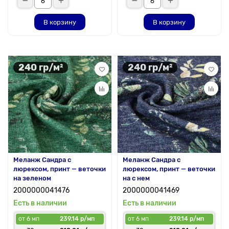
В корзину
В корзину
240 гр/м²
240 гр/м²
Меланж Сандра с
Меланж Сандра с
люрексом, принт — веточки
люрексом, принт — веточки
на зеленом
на с нем
2000000041476
2000000041469
Есть в наличии
Есть в наличии
от 6 мп
239.14 р/мп
от 6 мп
239.14 р/мп