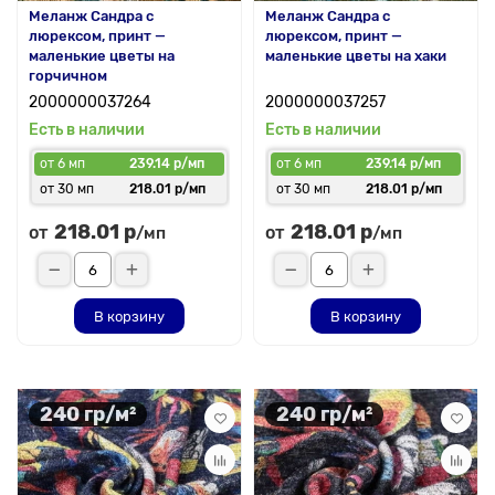
Меланж Сандра с
Меланж Сандра с
люрексом, принт —
люрексом, принт —
маленькие цветы на
маленькие цветы на хаки
горчичном
2000000037264
2000000037257
Есть в наличии
Есть в наличии
от 6 мп
239.14 р/мп
от 6 мп
239.14 р/мп
от 30 мп
218.01 р/мп
от 30 мп
218.01 р/мп
218.01 р
218.01 р
от
от
/мп
/мп
В корзину
В корзину
240 гр/м²
240 гр/м²