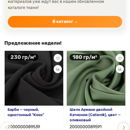
материалов уже ждут вас в нашем обновленном
Ткани желтого цвета
Ткани цвета индиго
каталоге ткани!
Цвет ткани бордовый
Купить ткань белого цвета
Цвет ткани бежевый
В каталог →
Предложение недели!
230 гр/м²
180 гр/м²
Барби — черный,
Шелк Армани двойной
однотонный "Коко"
Катионик (Cationik), цвет —
оливковый
2000000089539
2000000089591