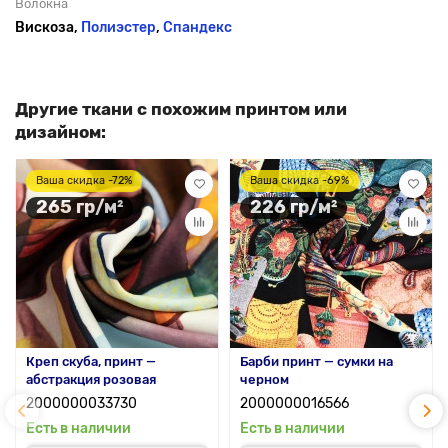
Волокна
Вискоза,
Полиэстер
,
Спандекс
Другие ткани с похожим принтом или
дизайном:
Ваша скидка -72%
Ваша скидка -69%
265 гр/м²
226 гр/м²
Креп скуба, принт —
Барби принт — сумки на
абстракция розовая
черном
2000000033730
2000000016566
Есть в наличии
Есть в наличии