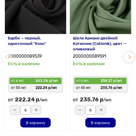
Барби — черный,
Шелк Армани двойной
однотонный "Коко"
Катионик (Cationik), цвет —
оливковый
2000000089539
2000000089591
Есть в наличии
Есть в наличии
от 6 мп
243.36 р/мп
от 6 мп
258.57 р/мп
от 50 мп
222.24 р/мп
от 65 мп
235.76 р/мп
222.24 р
235.76 р
от
от
/мп
/мп
В корзину
В корзину