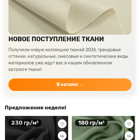
Ткани цвета пудра
Ткани персикового цвета
Ткани оранжевого цвета
Ткани оливкового цвета
Цвет ткани мятный
Ткани цвета айвори, молочные оттенки
Ткани лимонного цвета
Ткани красного цвета разных оттенков
НОВОЕ ПОСТУПЛЕНИЕ ТКАНИ
Ткани кораллового цвета
Ткани цвета какао
Получили новую коллекцию тканей 2026, трендовые
Изумрудный цвет ткани
Ткани зеленого цвета
оттенки, натуральные, смесовые и синтетические виды
материалов уже ждут вас в нашем обновленном
Ткани желтого цвета
Ткани цвета индиго
каталоге ткани!
Цвет ткани бордовый
Купить ткань белого цвета
Цвет ткани бежевый
В каталог →
Предложение недели!
230 гр/м²
180 гр/м²