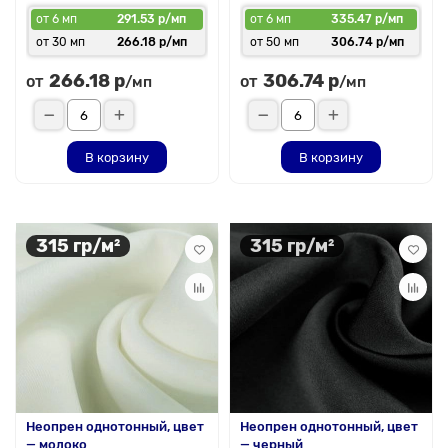
от 6 мп
291.53 р/мп
от 6 мп
335.47 р/мп
от 30 мп
266.18 р/мп
от 50 мп
306.74 р/мп
266.18 р
306.74 р
от
от
/мп
/мп
В корзину
В корзину
315 гр/м²
315 гр/м²
Неопрен однотонный, цвет
Неопрен однотонный, цвет
— молоко
— черный