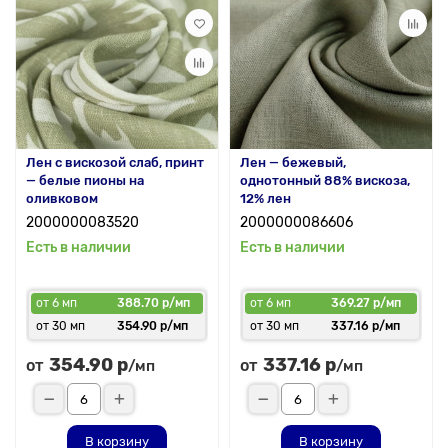
Лен с вискозой слаб, принт
Лен — бежевый,
— белые пионы на
однотонный 88% вискоза,
оливковом
12% лен
2000000083520
2000000086606
Есть в наличии
Есть в наличии
от 6 мп
388.70 р/мп
от 6 мп
369.27 р/мп
от 30 мп
354.90 р/мп
от 30 мп
337.16 р/мп
354.90 р
337.16 р
от
от
/мп
/мп
В корзину
В корзину