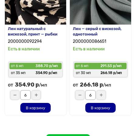
Лен натуральный с
Лен — серый с вискозой,
вискозой, принт — рыбки
однотонный
2000000092294
2000000086651
Есть в наличии
Есть в наличии
от 6 мп
388.70 р/мп
от 6 мп
291.53 р/мп
от 35 мп
354.90 р/мп
от 30 мп
266.18 р/мп
354.90 р
266.18 р
от
от
/мп
/мп
В корзину
В корзину