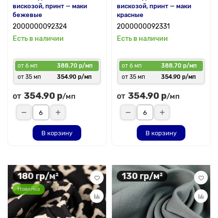
вискозой, принт — маки
вискозой, принт — маки
бежевые
красные
2000000092324
2000000092331
Есть в наличии
Есть в наличии
от 6 мп
388.70 р/мп
от 6 мп
388.70 р/мп
от 35 мп
354.90 р/мп
от 35 мп
354.90 р/мп
354.90 р
354.90 р
от
от
/мп
/мп
В корзину
В корзину
180 гр/м²
130 гр/м²
Новинка