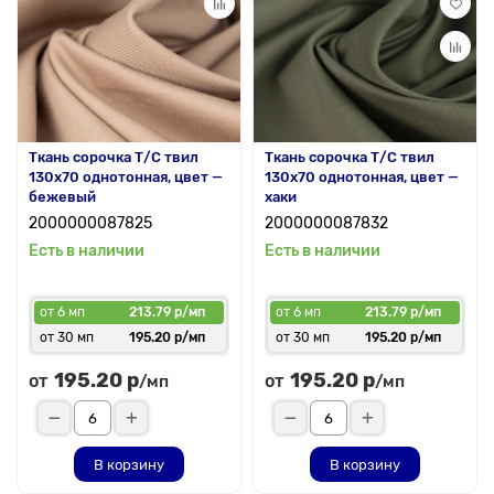
Ткань сорочка Т/С твил
Ткань сорочка Т/С твил
130x70 однотонная, цвет —
130x70 однотонная, цвет —
бежевый
хаки
2000000087825
2000000087832
Есть в наличии
Есть в наличии
от 6 мп
213.79 р/мп
от 6 мп
213.79 р/мп
от 30 мп
195.20 р/мп
от 30 мп
195.20 р/мп
195.20 р
195.20 р
от
от
/мп
/мп
В корзину
В корзину