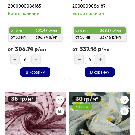
2000000086163
2000000086187
Есть в наличии
Есть в наличии
от 6 мп
335.47 р/мп
от 6 мп
369.27 р/мп
от 50 мп
306.74 р/мп
от 50 мп
337.16 р/мп
306.74 р
337.16 р
от
от
/мп
/мп
В корзину
В корзину
35 гр/м²
30 гр/м²
Новинка