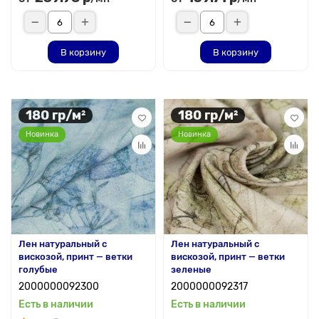
В корзину
В корзину
180 гр/м²
180 гр/м²
Новинка
Новинка
Лен натуральный с
Лен натуральный с
вискозой, принт — ветки
вискозой, принт — ветки
голубые
зеленые
2000000092300
2000000092317
Есть в наличии
Есть в наличии