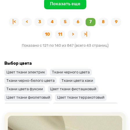
Показать еще
|<
<
3
4
5
6
7
8
9
10
11
>
>|
Показано с 121 по 140 из 847 (всего 43 страниц)
Выбор цвета
Цвет ткани электрик
Ткани черного цвета
Ткани черно-белого цвета
Ткани цвета хаки
Ткани цвета фуксии
Цвет ткани фисташковый
Цвет ткани фиолетовый
Цвет ткани терракотовый
Цвет ткани сиреневый
Цвет ткани синий и темно-синий
Цвет ткани серый + оттенки: темные и светлые
Цвет ткани салатовый
Цвет ткани розовый