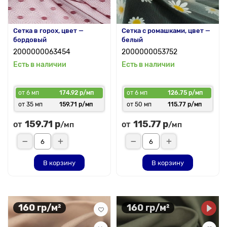
Сетка в горох, цвет —
Сетка с ромашками, цвет —
бордовый
белый
2000000063454
2000000053752
Есть в наличии
Есть в наличии
от 6 мп
174.92 р/мп
от 6 мп
126.75 р/мп
от 35 мп
159.71 р/мп
от 50 мп
115.77 р/мп
159.71 р
115.77 р
от
от
/мп
/мп
В корзину
В корзину
160 гр/м²
160 гр/м²