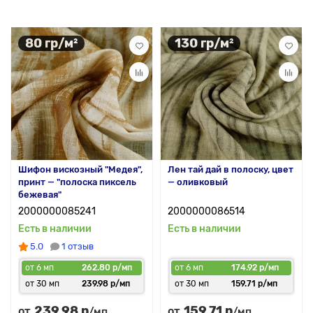
80 гр/м²
130 гр/м²
Шифон вискозный "Медея",
Лен тай дай в полоску, цвет
принт — "полоска пиксель
— оливковый
бежевая"
2000000085241
2000000086514
Есть в наличии
Есть в наличии
5.0
1 отзыв
от 6 мп
262.80 р/мп
от 6 мп
174.92 р/мп
от 30 мп
239.98 р/мп
от 30 мп
159.71 р/мп
239.98 р
159.71 р
от
от
/мп
/мп