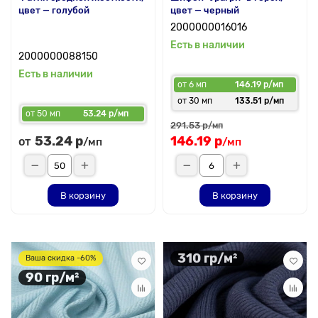
цвет — голубой
цвет — черный
2000000016016
Есть в наличии
2000000088150
Есть в наличии
от 6 мп
146.19 р/мп
от 30 мп
133.51 р/мп
от 50 мп
53.24 р/мп
291.53 р
/мп
53.24 р
146.19 р
от
/мп
/мп
В корзину
В корзину
310 гр/м²
Ваша скидка -60%
90 гр/м²