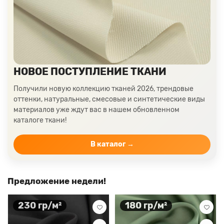
Ткани цвета пудра
Ткани персикового цвета
Ткани оранжевого цвета
Ткани оливкового цвета
Цвет ткани мятный
Ткани цвета айвори, молочные оттенки
Ткани лимонного цвета
Ткани красного цвета разных оттенков
НОВОЕ ПОСТУПЛЕНИЕ ТКАНИ
Ткани кораллового цвета
Ткани цвета какао
Получили новую коллекцию тканей 2026, трендовые
Изумрудный цвет ткани
Ткани зеленого цвета
оттенки, натуральные, смесовые и синтетические виды
материалов уже ждут вас в нашем обновленном
Ткани желтого цвета
Ткани цвета индиго
каталоге ткани!
Цвет ткани бордовый
Купить ткань белого цвета
Цвет ткани бежевый
В каталог →
Предложение недели!
230 гр/м²
180 гр/м²