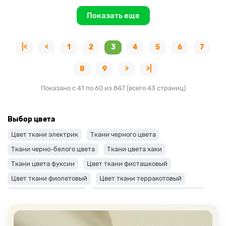
Показать еще
|<
<
1
2
3
4
5
6
7
8
9
>
>|
Показано с 41 по 60 из 847 (всего 43 страниц)
Выбор цвета
Цвет ткани электрик
Ткани черного цвета
Ткани черно-белого цвета
Ткани цвета хаки
Ткани цвета фуксии
Цвет ткани фисташковый
Цвет ткани фиолетовый
Цвет ткани терракотовый
Цвет ткани сиреневый
Цвет ткани синий и темно-синий
Цвет ткани серый + оттенки: темные и светлые
Цвет ткани салатовый
Цвет ткани розовый