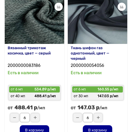
Вязанный трикотаж
Ткань шифон газ
косичка, цвет — серый
однотонный, цвет —
черный
2000000083186
2000000054056
Есть в наличии
Есть в наличии
от 6 мп
534.89 р/мп
от 6 мп
160.55 р/мп
от 40 мп
488.41 р/мп
от 30 мп
147.03 р/мп
488.41 р
147.03 р
от
от
/мп
/мп
В корзину
В корзину