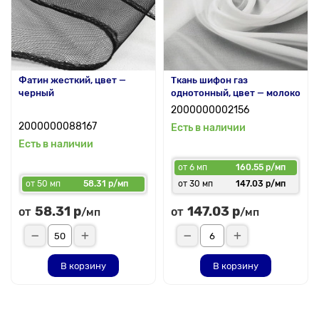
Фатин жесткий, цвет —
Ткань шифон газ
черный
однотонный, цвет — молоко
2000000002156
2000000088167
Есть в наличии
Есть в наличии
от 6 мп
160.55 р/мп
от 50 мп
58.31 р/мп
от 30 мп
147.03 р/мп
58.31 р
147.03 р
от
от
/мп
/мп
В корзину
В корзину