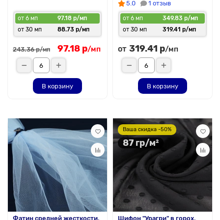
5.0
1 отзыв
от 6 мп
97.18 р/мп
от 6 мп
349.83 р/мп
от 30 мп
88.73 р/мп
от 30 мп
319.41 р/мп
97.18 р
319.41 р
от
/мп
/мп
243.36 р
/мп
В корзину
В корзину
Ваша скидка -50%
87 гр/м²
Фатин средней жесткости,
Шифон "Урагри" в горох,