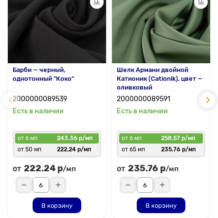
Барби — черный,
Шелк Армани двойной
однотонный "Коко"
Катионик (Cationik), цвет —
оливковый
2000000089539
2000000089591
Есть в наличии
Есть в наличии
от 6 мп
243.36 р/мп
от 6 мп
258.57 р/мп
от 50 мп
222.24 р/мп
от 65 мп
235.76 р/мп
222.24 р
235.76 р
от
от
/мп
/мп
В корзину
В корзину