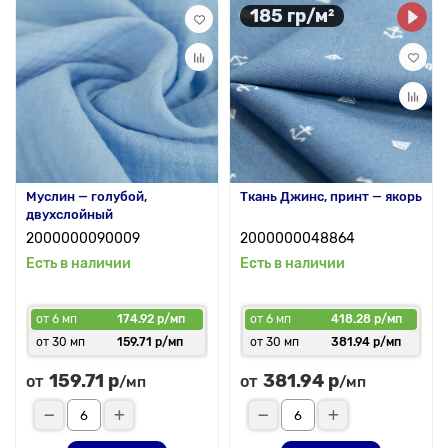
185 гр/м²
Муслин — голубой,
Ткань Джинс, принт — якорь
двухслойный
2000000090009
2000000048864
Есть в наличии
Есть в наличии
от 6 мп
174.92 р/мп
от 6 мп
418.28 р/мп
от 30 мп
159.71 р/мп
от 30 мп
381.94 р/мп
159.71 р
381.94 р
от
от
/мп
/мп