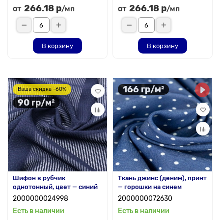
266.18 р
266.18 р
от
от
/мп
/мп
В корзину
В корзину
166 гр/м²
Ваша скидка -60%
90 гр/м²
Шифон в рубчик
Ткань джинс (деним), принт
однотонный, цвет — синий
— горошки на синем
2000000024998
2000000072630
Есть в наличии
Есть в наличии