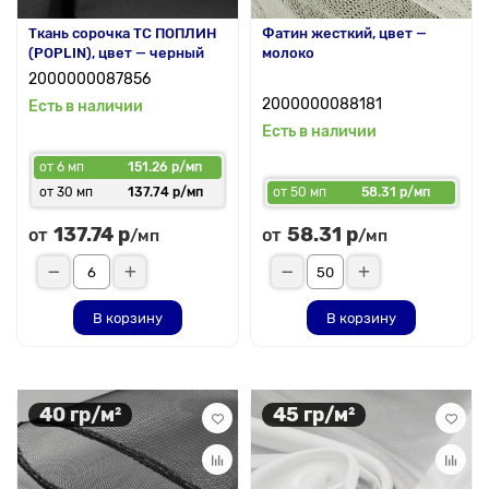
Ткань сорочка ТС ПОПЛИН
Фатин жесткий, цвет —
(POPLIN), цвет — черный
молоко
2000000087856
2000000088181
Есть в наличии
Есть в наличии
от 6 мп
151.26 р/мп
от 30 мп
137.74 р/мп
от 50 мп
58.31 р/мп
137.74 р
58.31 р
от
от
/мп
/мп
В корзину
В корзину
40 гр/м²
45 гр/м²