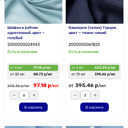
Шифон в рубчик
Кашкорсе (чулок) Турция,
однотонный, цвет —
цвет — темно-синий
голубой
2000000024943
2000000061825
Есть в наличии
Есть в наличии
от 6 мп
97.18 р/мп
от 3 мп
433.49 р/мп
от 30 мп
88.73 р/мп
от 70 мп
395.46 р/мп
97.18 р
395.46 р
от
/мп
/мп
243.36 р
/мп
В корзину
В корзину