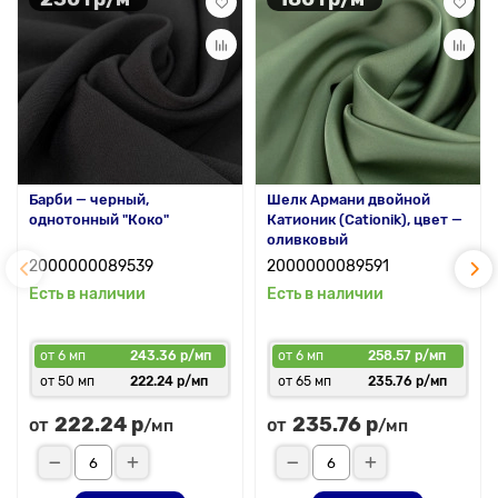
Барби — черный,
Шелк Армани двойной
однотонный "Коко"
Катионик (Cationik), цвет —
оливковый
2000000089539
2000000089591
Есть в наличии
Есть в наличии
от 6 мп
243.36 р/мп
от 6 мп
258.57 р/мп
от 50 мп
222.24 р/мп
от 65 мп
235.76 р/мп
222.24 р
235.76 р
от
от
/мп
/мп