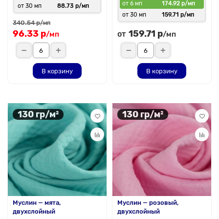
от 6 мп
174.92 р/мп
от 30 мп
88.73 р/мп
от 30 мп
159.71 р/мп
340.54 р
/мп
96.33 р
159.71 р
от
/мп
/мп
В корзину
В корзину
130 гр/м²
130 гр/м²
Муслин — мята,
Муслин — розовый,
двухслойный
двухслойный