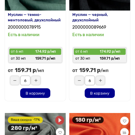
Муслин — темно-
Муслин — черный,
ментоловый, двухслойный
двухслойный
2000000078915
2000000089669
Есть в наличии
Есть в наличии
от 6 мп
174.92 р/мп
от 6 мп
174.92 р/мп
от 30 мп
159.71 р/мп
от 30 мп
159.71 р/мп
159.71 р
159.71 р
от
от
/мп
/мп
В корзину
В корзину
180 гр/м²
Ваша скидка -17%
280 гр/м²