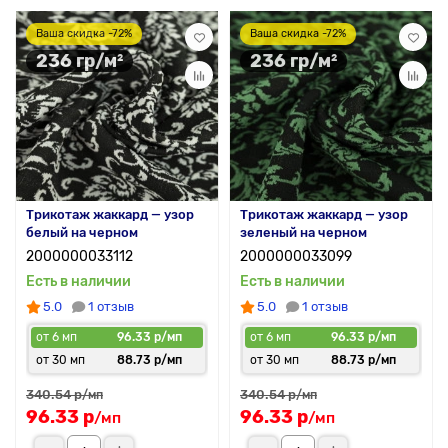
Ваша скидка -72%
Ваша скидка -72%
236 гр/м²
236 гр/м²
Трикотаж жаккард — узор
Трикотаж жаккард — узор
белый на черном
зеленый на черном
2000000033112
2000000033099
Есть в наличии
Есть в наличии
5.0
1 отзыв
5.0
1 отзыв
от 6 мп
96.33 р/мп
от 6 мп
96.33 р/мп
от 30 мп
88.73 р/мп
от 30 мп
88.73 р/мп
340.54 р
340.54 р
/мп
/мп
96.33 р
96.33 р
/мп
/мп