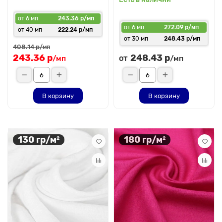
от 6 мп
243.36 р/мп
от 6 мп
272.09 р/мп
от 40 мп
222.24 р/мп
от 30 мп
248.43 р/мп
408.14 р
/мп
243.36 р
248.43 р
от
/мп
/мп
В корзину
В корзину
130 гр/м²
180 гр/м²