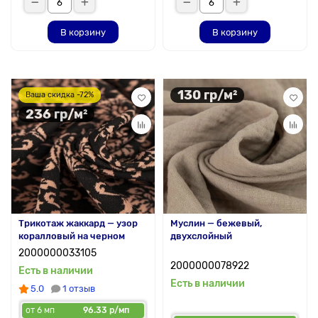
В корзину
В корзину
130 гр/м²
Ваша скидка -72%
236 гр/м²
Трикотаж жаккард — узор
Муслин — бежевый,
коралловый на черном
двухслойный
2000000033105
2000000078922
Есть в наличии
Есть в наличии
5.0
1 отзыв
от 6 мп
96.33 р/мп