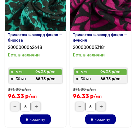
Трикотаж жаккард фокро —
Трикотаж жаккард фокро —
бирюза
фуксия
2000000062648
2000000033181
Есть в наличии
Есть в наличии
от 6 мп
96.33 р/мп
от 6 мп
96.33 р/мп
от 30 мп
88.73 р/мп
от 30 мп
88.73 р/мп
371.80 р
371.80 р
/мп
/мп
96.33 р
96.33 р
/мп
/мп
В корзину
В корзину