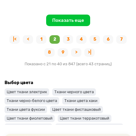
Показать еще
|<
<
1
2
3
4
5
6
7
8
9
>
>|
Показано с 21 по 40 из 847 (всего 43 страниц)
Выбор цвета
Цвет ткани электрик
Ткани черного цвета
Ткани черно-белого цвета
Ткани цвета хаки
Ткани цвета фуксии
Цвет ткани фисташковый
Цвет ткани фиолетовый
Цвет ткани терракотовый
Цвет ткани сиреневый
Цвет ткани синий и темно-синий
Цвет ткани серый + оттенки: темные и светлые