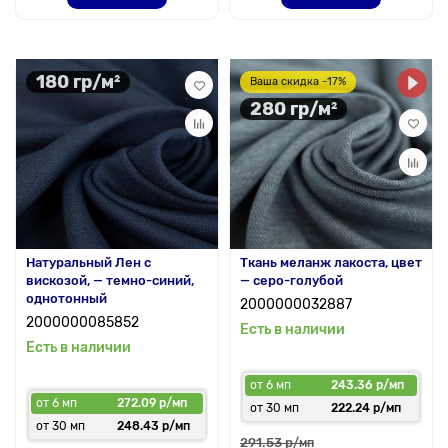
180 гр/м²
Ваша скидка -17%
280 гр/м²
Натуральный Лен с
Ткань меланж лакоста, цвет
вискозой, — темно-синий,
— серо-голубой
однотонный
2000000032887
2000000085852
Есть в наличии
Есть в наличии
от 6 мп
243.36 р/мп
от 6 мп
272.09 р/мп
от 30 мп
222.24 р/мп
от 30 мп
248.43 р/мп
291.53 р
/мп