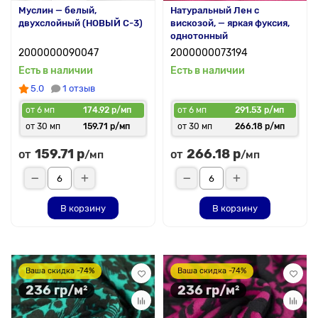
Муслин — белый,
Натуральный Лен с
двухслойный (НОВЫЙ C-3)
вискозой, — яркая фуксия,
однотонный
2000000090047
2000000073194
Есть в наличии
Есть в наличии
5.0
1 отзыв
от 6 мп
174.92 р/мп
от 6 мп
291.53 р/мп
от 30 мп
159.71 р/мп
от 30 мп
266.18 р/мп
159.71 р
266.18 р
от
от
/мп
/мп
В корзину
В корзину
Ваша скидка -74%
Ваша скидка -74%
236 гр/м²
236 гр/м²