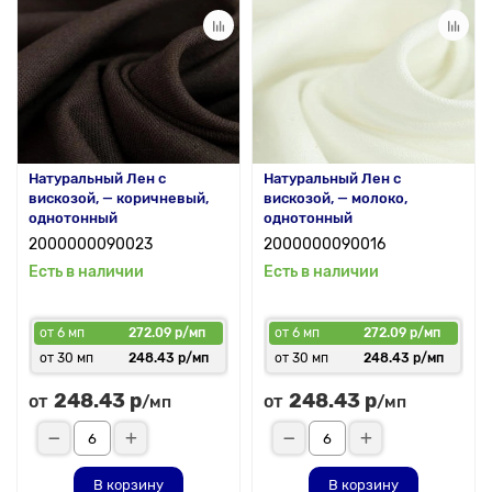
Натуральный Лен с
Натуральный Лен с
вискозой, — коричневый,
вискозой, — молоко,
однотонный
однотонный
2000000090023
2000000090016
Есть в наличии
Есть в наличии
от 6 мп
272.09 р/мп
от 6 мп
272.09 р/мп
от 30 мп
248.43 р/мп
от 30 мп
248.43 р/мп
248.43 р
248.43 р
от
от
/мп
/мп
В корзину
В корзину