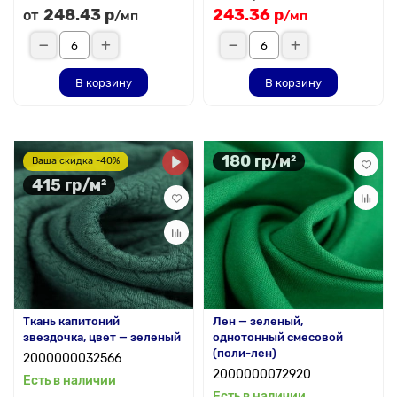
248.43 р
243.36 р
от
/мп
/мп
В корзину
В корзину
180 гр/м²
Ваша скидка -40%
415 гр/м²
Ткань капитоний
Лен — зеленый,
звездочка, цвет — зеленый
однотонный смесовой
(поли-лен)
2000000032566
2000000072920
Есть в наличии
Есть в наличии