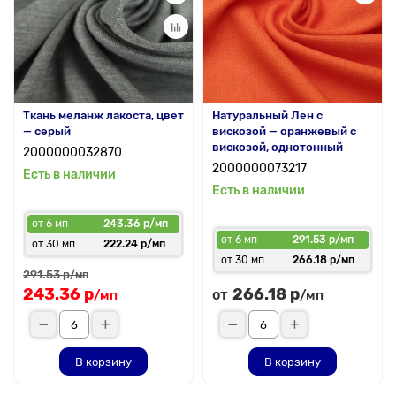
Ткань меланж лакоста, цвет
Натуральный Лен с
— серый
вискозой — оранжевый с
вискозой, однотонный
2000000032870
2000000073217
Есть в наличии
Есть в наличии
от 6 мп
243.36 р/мп
от 6 мп
291.53 р/мп
от 30 мп
222.24 р/мп
от 30 мп
266.18 р/мп
291.53 р
/мп
243.36 р
266.18 р
от
/мп
/мп
В корзину
В корзину