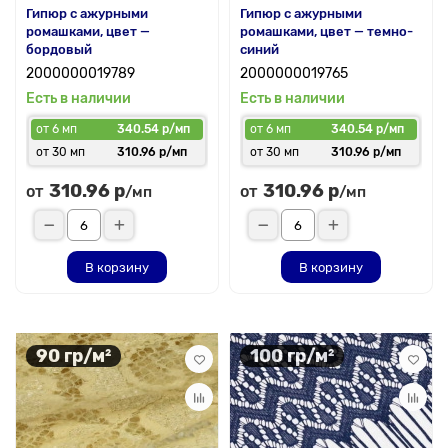
Гипюр с ажурными
Гипюр с ажурными
ромашками, цвет —
ромашками, цвет — темно-
бордовый
синий
2000000019789
2000000019765
Есть в наличии
Есть в наличии
от 6 мп
340.54 р/мп
от 6 мп
340.54 р/мп
от 30 мп
310.96 р/мп
от 30 мп
310.96 р/мп
310.96 р
310.96 р
от
от
/мп
/мп
В корзину
В корзину
90 гр/м²
100 гр/м²