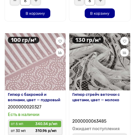
В корзину
В корзину
100 гр/м²
130 гр/м²
Гипюр с бахромой и
Гипюр стрейч веточки с
волнами, цвет — пудровый
цветами, цвет — молоко
2000000020327
Есть в наличии
2000000063485
от 6 мп
340.54 р/мп
Ожидает поступления
от 30 мп
310.96 р/мп