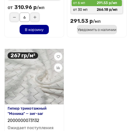
от 6 мп
291.53 р/мп
310.96 р
от
/мп
от 30 мп
266.18 р/мп
291.53 р
/мп
В корзину
Уведомить о наличии
267 гр/м²
Гипюр трикотажный
"Моника" — зиг-заг
2000000073132
Ожидает поступления