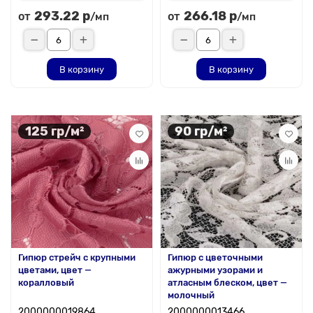
293.22 р
266.18 р
от
от
/мп
/мп
В корзину
В корзину
125 гр/м²
90 гр/м²
Гипюр стрейч с крупными
Гипюр с цветочными
цветами, цвет —
ажурными узорами и
коралловый
атласным блеском, цвет —
молочный
2000000019864
2000000013466