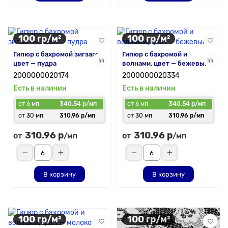
100 гр/м²
100 гр/м²
Гипюр с бахромой зигзагом,
Гипюр с бахромой и
цвет — пудра
волнами, цвет — бежевый
2000000020174
2000000020334
Есть в наличии
Есть в наличии
от 6 мп
340.54 р/мп
от 6 мп
340.54 р/мп
от 30 мп
310.96 р/мп
от 30 мп
310.96 р/мп
310.96 р
310.96 р
от
от
/мп
/мп
В корзину
В корзину
100 гр/м²
100 гр/м²