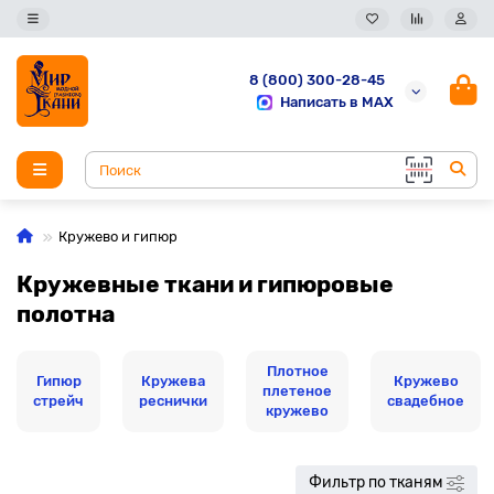
8 (800) 300-28-45
Написать в MAX
Кружево и гипюр
Кружевные ткани и гипюровые
полотна
Плотное
Гипюр
Кружева
Кружево
плетеное
стрейч
реснички
свадебное
кружево
Фильтр по тканям