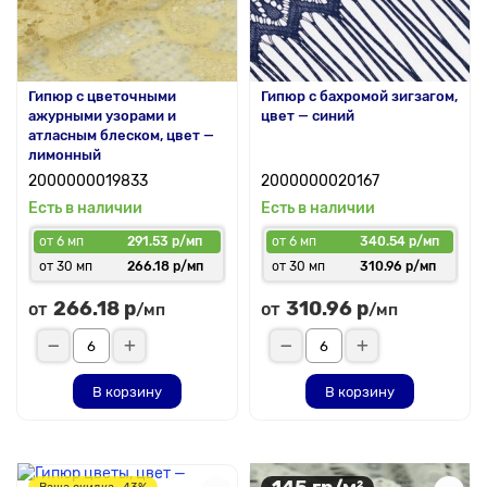
Гипюр с цветочными
Гипюр с бахромой зигзагом,
ажурными узорами и
цвет — синий
атласным блеском, цвет —
лимонный
2000000019833
2000000020167
Есть в наличии
Есть в наличии
от 6 мп
291.53 р/мп
от 6 мп
340.54 р/мп
от 30 мп
266.18 р/мп
от 30 мп
310.96 р/мп
266.18 р
310.96 р
от
от
/мп
/мп
В корзину
В корзину