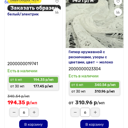
145 гр/м²
Ваша скидка -43%
Заказать образец
Гипюр цветы, цвет —
белый/электрик
Гипюр кружевной с
ресничками, узоры с
цветами, цвет — молоко
2000000019741
2000000023304
Есть в наличии
Есть в наличии
от 6 мп
194.35 р/мп
от 6 мп
340.54 р/мп
от 30 мп
177.45 р/мп
от 30 мп
310.96 р/мп
340.54 р
/мп
194.35 р
310.96 р
от
/мп
/мп
В корзину
В корзину