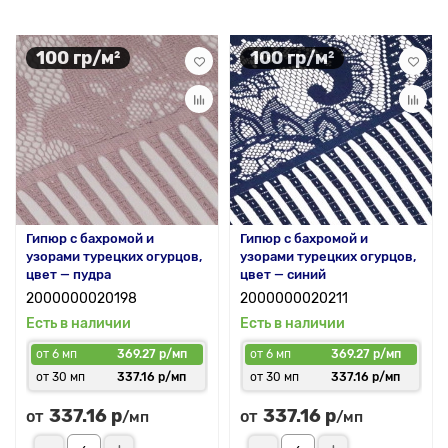
100 гр/м²
100 гр/м²
Гипюр с бахромой и
Гипюр с бахромой и
узорами турецких огурцов,
узорами турецких огурцов,
цвет — пудра
цвет — синий
2000000020198
2000000020211
Есть в наличии
Есть в наличии
от 6 мп
369.27 р/мп
от 6 мп
369.27 р/мп
от 30 мп
337.16 р/мп
от 30 мп
337.16 р/мп
337.16 р
337.16 р
от
от
/мп
/мп