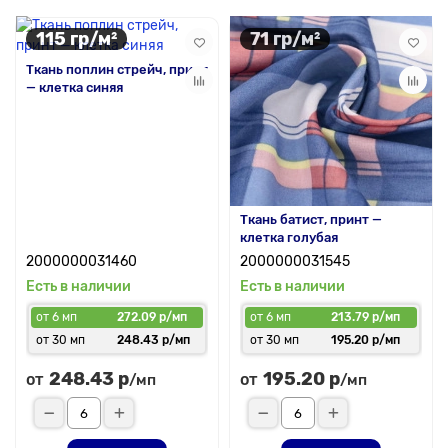
115 гр/м²
71 гр/м²
Ткань поплин стрейч, принт
— клетка синяя
Ткань батист, принт —
клетка голубая
2000000031460
2000000031545
Есть в наличии
Есть в наличии
от 6 мп
272.09 р/мп
от 6 мп
213.79 р/мп
от 30 мп
248.43 р/мп
от 30 мп
195.20 р/мп
248.43 р
195.20 р
от
от
/мп
/мп