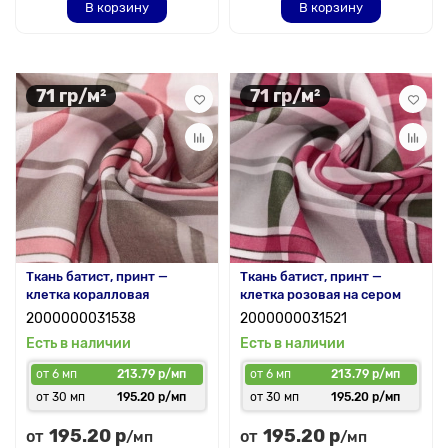
В корзину
В корзину
71 гр/м²
71 гр/м²
Ткань батист, принт —
Ткань батист, принт —
клетка коралловая
клетка розовая на сером
2000000031538
2000000031521
Есть в наличии
Есть в наличии
от 6 мп
213.79 р/мп
от 6 мп
213.79 р/мп
от 30 мп
195.20 р/мп
от 30 мп
195.20 р/мп
195.20 р
195.20 р
от
от
/мп
/мп