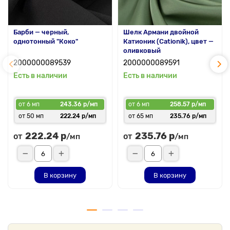
Барби — черный,
Шелк Армани двойной
однотонный "Коко"
Катионик (Cationik), цвет —
оливковый
2000000089539
2000000089591
Есть в наличии
Есть в наличии
от 6 мп
243.36 р/мп
от 6 мп
258.57 р/мп
от 50 мп
222.24 р/мп
от 65 мп
235.76 р/мп
222.24 р
235.76 р
от
от
/мп
/мп
В корзину
В корзину