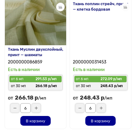
Ткань поплин стрейч, принт
— клетка бордовая
Ткань Муслин двухслойный,
принт — шахматы
2000000086859
2000000031453
Есть в наличии
Есть в наличии
от 6 мп
291.53 р/мп
от 6 мп
272.09 р/мп
от 30 мп
266.18 р/мп
от 30 мп
248.43 р/мп
266.18 р
248.43 р
от
от
/мп
/мп
В корзину
В корзину