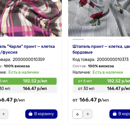
ль "Чарли" принт — клетка
Штапель принт — клетка, ц
я/фуксия
бордовые
2000000010359
2000000010373
в:
100% вискоза
Состав:
100% вискоза
Есть в наличии
Есть в наличии
6 мп
182.52 р/мп
от 6 мп
182.52 р/м
30 мп
166.47 р/мп
от 30 мп
166.47 р/м
66.47 р
166.47 р
от
/мп
/мп
В корзину
В кор