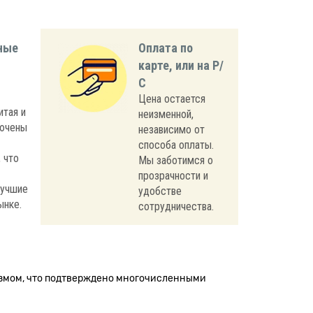
ные
Оплата по
карте, или на Р/
С
Цена остается
итая и
неизменной,
лючены
независимо от
способа оплаты.
 что
Мы заботимся о
прозрачности и
лучшие
удобстве
ынке.
сотрудничества.
измом, что подтверждено многочисленными