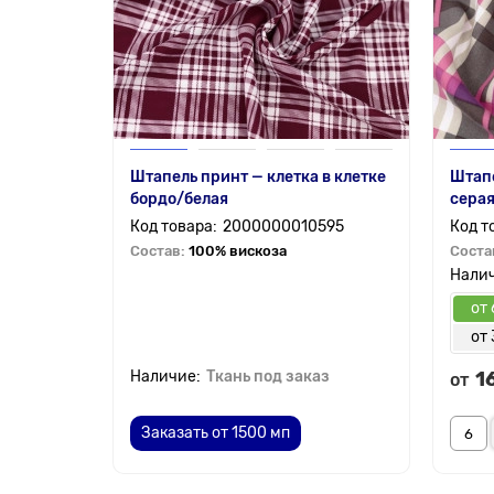
Штапель принт — клетка в клетке
Штапе
бордо/белая
сера
2000000010595
Состав:
100% вискоза
Соста
от 
от 
Ткань под заказ
1
от
Заказать от 1500 мп