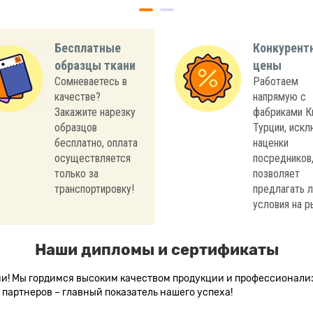
Бесплатные
Конкурент
образцы ткани
цены
Сомневаетесь в
Работаем
качестве?
напрямую с
Закажите нарезку
фабриками К
образцов
Турции, иск
бесплатно, оплата
наценки
осуществляется
посредников,
только за
позволяет
транспортировку!
предлагать 
условия на р
Наши дипломы и сертификаты
сии! Мы гордимся высоким качеством продукции и профессионал
партнеров – главный показатель нашего успеха!