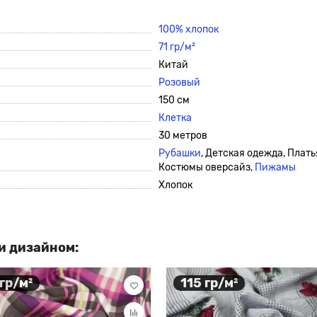
100% хлопок
71 гр/м²
Китай
Розовый
150 см
Клетка
30 метров
Рубашки
, Детская одежда, Плать
Костюмы оверсайз,
Пижамы
Хлопок
и дизайном:
 гр/м²
115 гр/м²