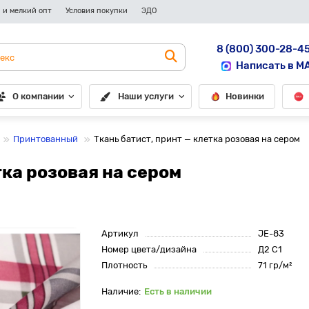
 и мелкий опт
Условия покупки
ЭДО
8 (800) 300-28-4
Написать в M
О компании
Наши услуги
Новинки
Принтованный
Ткань батист, принт — клетка розовая на сером
тка розовая на сером
Артикул
JE-83
Номер цвета/дизайна
Д2 С1
Плотность
71 гр/м²
Есть в наличии