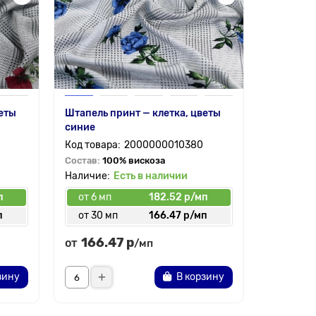
Ткань по
клетка с
Состав:
9
веты
Штапель принт — клетка, цветы
синие
2000000010380
Состав:
100% вискоза
Есть в наличии
п
от 6 мп
182.52 р/мп
от 6 мп
п
от 30 мп
166.47 р/мп
от 30 
166.47 р
248.
от
от
/мп
зину
В корзину