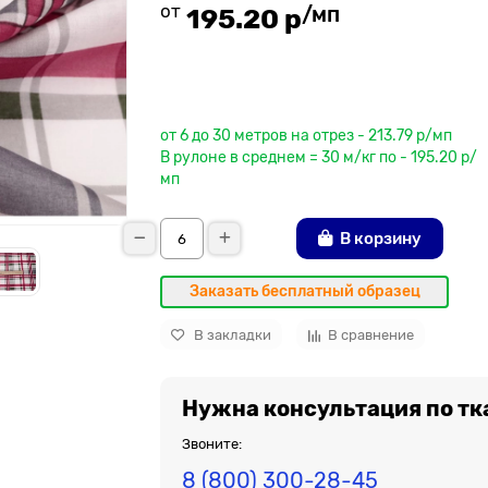
от
/мп
195.20 р
До рулона еще
от 6 до 30 метров на отрез - 213.79 р/мп
В рулоне в среднем = 30 м/кг по - 195.20 р/
мп
В корзину
Заказать бесплатный образец
В закладки
В сравнение
Нужна консультация по тк
Звоните:
8 (800) 300-28-45