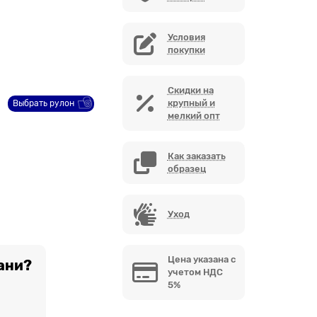
Условия
покупки
Скидки на
крупный и
Выбрать рулон
мелкий опт
Как заказать
образец
Уход
Цена указана с
ани?
учетом НДС
5%