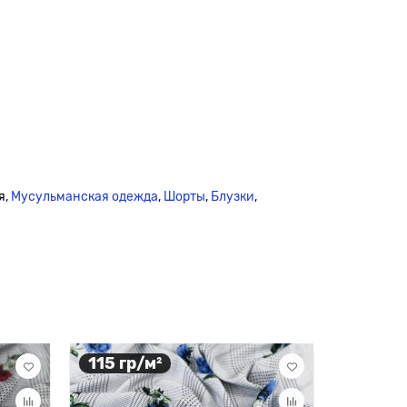
я,
Мусульманская одежда
,
Шорты
,
Блузки
,
115 гр/м²
115 гр