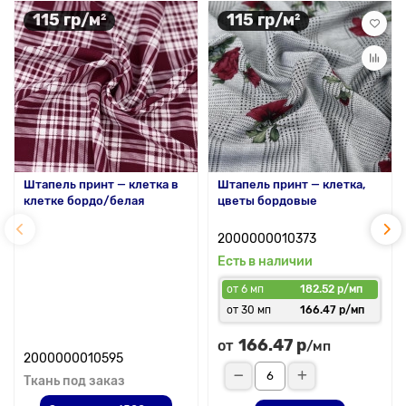
115 гр/м²
115 гр/м²
Штапель принт — клетка в
Штапель принт — клетка,
клетке бордо/белая
цветы бордовые
2000000010373
Есть в наличии
от 6 мп
182.52 р/мп
от 30 мп
166.47 р/мп
166.47 р
от
/мп
2000000010595
Ткань под заказ