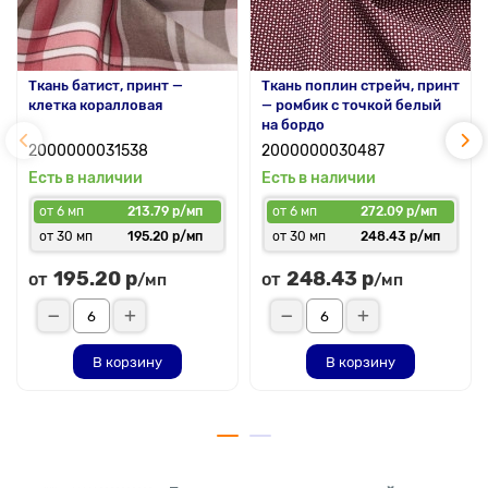
Ткань батист, принт —
Ткань поплин стрейч, принт
клетка коралловая
— ромбик с точкой белый
на бордо
2000000031538
2000000030487
Есть в наличии
Есть в наличии
от 6 мп
213.79 р/мп
от 6 мп
272.09 р/мп
от 30 мп
195.20 р/мп
от 30 мп
248.43 р/мп
195.20 р
248.43 р
от
от
/мп
/мп
В корзину
В корзину