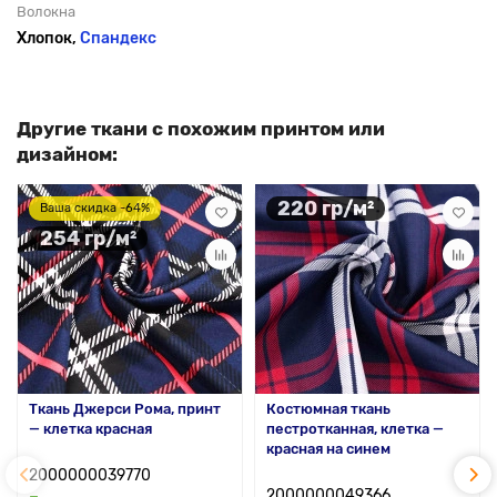
Волокна
Хлопок,
Спандекс
Другие ткани с похожим принтом или
дизайном:
220 гр/м²
Ваша скидка -64%
254 гр/м²
Ткань Джерси Рома, принт
Костюмная ткань
— клетка красная
пестротканная, клетка —
красная на синем
2000000039770
2000000049366