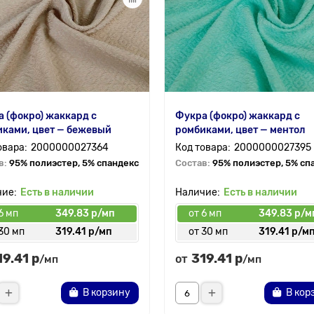
 (фокро) жаккард с
Фукра (фокро) жаккард с
ками, цвет — бежевый
ромбиками, цвет — ментол
2000000027364
2000000027395
в:
95% полиэстер, 5% спандекс
Состав:
95% полиэстер, 5% сп
Есть в наличии
Есть в наличии
6 мп
349.83 р/мп
от 6 мп
349.83 р/м
30 мп
319.41 р/мп
от 30 мп
319.41 р/м
19.41 р
319.41 р
от
/мп
/мп
В корзину
В кор