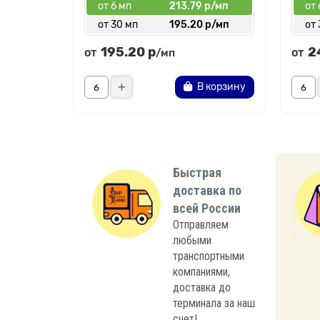
от 6 мп
213.79 р/мп
от 
от 30 мп
195.20 р/мп
от 
195.20 р
2
от
от
/мп
В корзину
Быстрая
доставка по
всей России
Отправляем
любыми
транспортными
компаниями,
доставка до
терминала за наш
счет!