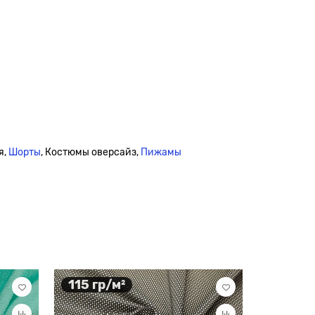
я,
Шорты
, Костюмы оверсайз,
Пижамы
115 гр/м²
115 гр