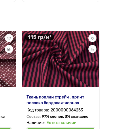
115 гр/м²
 —
Ткань поплин стрейч , принт —
полоска бордовая-черная
2000000064253
екс
Состав:
97% хлопок, 3% спандекс
Есть в наличии