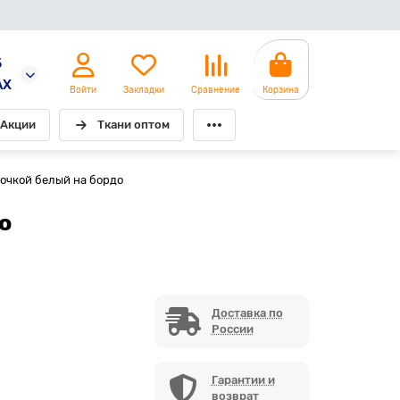
5
AX
Войти
Закладки
Сравнение
Корзина
Акции
Ткани оптом
точкой белый на бордо
о
Доставка по
России
Гарантии и
возврат