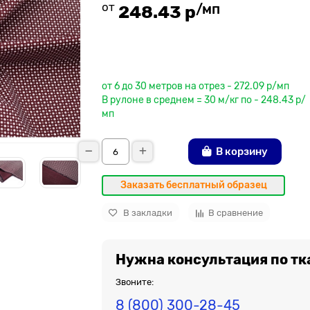
от
/мп
248.43 р
До рулона еще
от 6 до 30 метров на отрез - 272.09 р/мп
В рулоне в среднем = 30 м/кг по - 248.43 р/
мп
В корзину
Заказать бесплатный образец
В закладки
В сравнение
Нужна консультация по тк
Звоните:
8 (800) 300-28-45