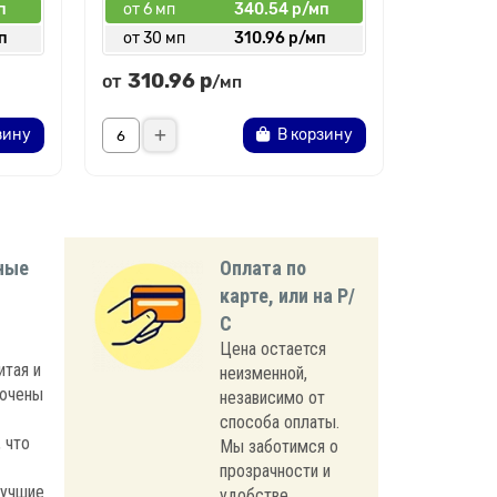
п
от 6 мп
340.54 р/мп
п
от 30 мп
310.96 р/мп
310.96 р
от
/мп
зину
В корзину
ные
Оплата по
карте, или на Р/
С
Цена остается
итая и
неизменной,
лючены
независимо от
способа оплаты.
 что
Мы заботимся о
прозрачности и
лучшие
удобстве