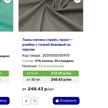
Ткань поплин стрейч, принт —
Ткань по
ромбик с точкой бежевый на
ромбик с
черном
2000000030470
андекс
Состав:
9
Состав:
97% хлопок, 3% спандекс
Есть в наличии
п
от 6 мп
272.09 р/мп
от 6 мп
п
от 30 мп
248.43 р/мп
от 30 
248.43 р
248.
от
от
/мп
зину
В корзину