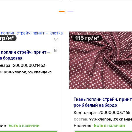
 гр/м²
115 гр/м²
 поплин стрейч, принт —
а бордовая
2000000031453
в:
95% хлопок, 5% спандекс
Ткань поплин стрейч, принт
ромб белый на бордо
2000000037165
Состав:
97% хлопок, 3% спанд
Есть в наличии
Есть в наличии