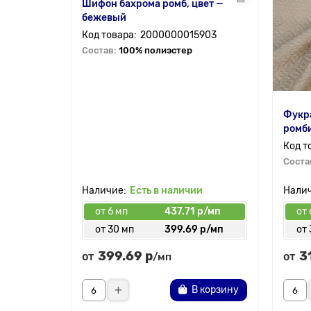
Шифон бахрома ромб, цвет —
бежевый
2000000015903
Состав:
100% полиэстер
Фукра
ромби
Соста
Есть в наличии
от 6 мп
437.71 р/мп
от 
от 30 мп
399.69 р/мп
от 
399.69 р
3
от
от
/мп
В корзину