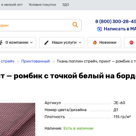
 и мелкий опт
Условия покупки
ЭДО
8 (800) 300-28-4
Написать в M
О компании
Наши услуги
Новинки
 стрейч
Принтованный
Ткань поплин стрейч, принт — ромбик с 
т — ромбик с точкой белый на борд
Артикул
JE-60
Номер цвета/дизайна
Д1
Плотность
115 гр/м²
Есть в наличии