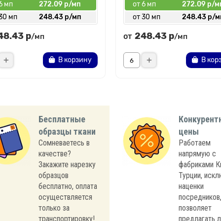
6 мп
272.09 р/мп
от 6 мп
272.09 р/м
30 мп
248.43 р/мп
от 30 мп
248.43 р/м
48.43 р
248.43 р
от
/мп
/мп
В корзину
В кор
Бесплатные
Конкурент
образцы ткани
цены
Сомневаетесь в
Работаем
качестве?
напрямую с
Закажите нарезку
фабриками К
образцов
Турции, иск
бесплатно, оплата
наценки
осуществляется
посредников,
только за
позволяет
транспортировку!
предлагать 