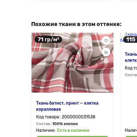
Похожие ткани в этом оттенке:
71 гр/м²
115
Ткань
клетк
Соста
Ткань батист, принт — клетка
коралловая
2000000031538
Состав:
100% хлопок
Есть в наличии