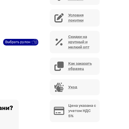
Условия
покупки
Скидки на
крупный и
Выбрать рулон
мелкий опт
Как заказать
образец
Уход
Цена указана с
ани?
учетом НДС
5%