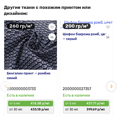
Другие ткани с похожим принтом или
дизайном:
260 гр/м²
200 гр/м²
Шифон бахрома ромб, цвет
— серый
Бенгалин принт — ромбик
синий
2000000003733
2000000027357
Есть в наличии
Есть в наличии
от 6 мп
476.58 р/мп
от 6 мп
437.71 р/мп
от 30 мп
435.18 р/мп
от 30 мп
399.69 р/мп