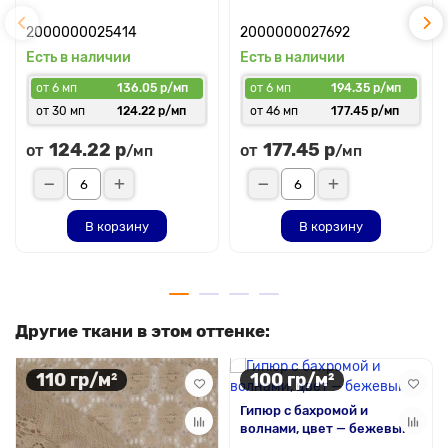
2000000025414
2000000027692
Есть в наличии
Есть в наличии
от 6 мп
136.05 р/мп
от 6 мп
194.35 р/мп
от 30 мп
124.22 р/мп
от 46 мп
177.45 р/мп
124.22 р
177.45 р
от
от
/мп
/мп
В корзину
В корзину
Другие ткани в этом оттенке:
110 гр/м²
100 гр/м²
Гипюр с бахромой и
волнами, цвет — бежевый