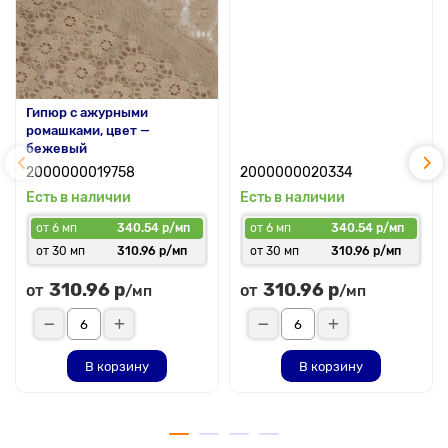
Гипюр с ажурными
ромашками, цвет —
бежевый
2000000019758
2000000020334
Есть в наличии
Есть в наличии
от 6 мп
340.54 р/мп
от 6 мп
340.54 р/мп
от 30 мп
310.96 р/мп
от 30 мп
310.96 р/мп
310.96 р
310.96 р
от
от
/мп
/мп
В корзину
В корзину