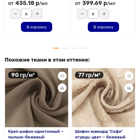
435.18 р
399.69 р
от
от
/мп
/мп
В корзину
В корзину
Похожие ткани в этом оттенке:
90 гр/м²
77 гр/м²
Креп шифон однотонный —
Шифон жаккард "Софи"
пыльно-бежевый
огурцы, цвет — бежевый