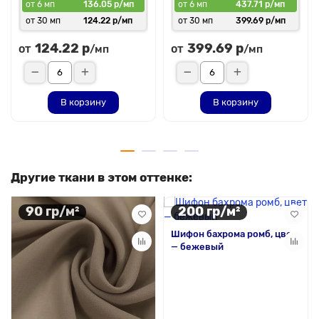
от 6 мп
136.05 р/мп
от 6 мп
437.71 р/мп
от 30 мп
124.22 р/мп
от 30 мп
399.69 р/мп
124.22 р
399.69 р
от
от
/мп
/мп
В корзину
В корзину
Другие ткани в этом оттенке:
90 гр/м²
200 гр/м²
Шифон бахрома ромб, цвет
— бежевый