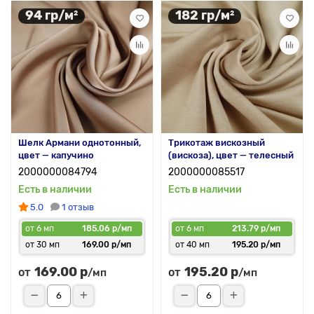
94 гр/м²
182 гр/м²
Шелк Армани однотонный,
Трикотаж вискозный
цвет — капучино
(вискоза), цвет — телесный
2000000084794
2000000085517
Есть в наличии
Есть в наличии
5.0
1 отзыв
от 6 мп
185.06 р/мп
от 6 мп
213.79 р/мп
от 30 мп
169.00 р/мп
от 40 мп
195.20 р/мп
169.00 р
195.20 р
от
от
/мп
/мп