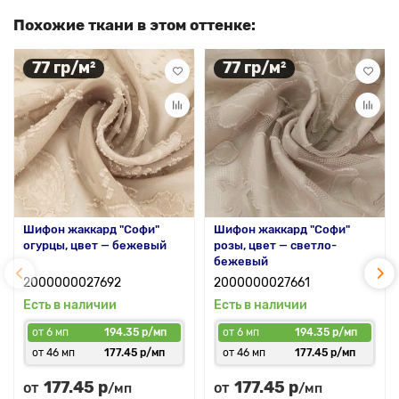
Похожие ткани в этом оттенке:
77 гр/м²
77 гр/м²
Шифон жаккард "Софи"
Шифон жаккард "Софи"
огурцы, цвет — бежевый
розы, цвет — светло-
бежевый
2000000027692
2000000027661
Есть в наличии
Есть в наличии
от 6 мп
194.35 р/мп
от 6 мп
194.35 р/мп
от 46 мп
177.45 р/мп
от 46 мп
177.45 р/мп
177.45 р
177.45 р
от
от
/мп
/мп