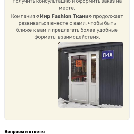
получить консультацию и оформить заказ на
Добавьте бесплатный образец, если хотите сравнить
материалы.
месте.
Оформите заказ и получите ткань с бесплатной
Компания
«Мир Fashion Ткани»
продолжает
доставкой до терминала.
развиваться вместе с вами, чтобы быть
Часто задаваемые вопросы
ближе к вам и предлагать более удобные
Можно ли заказать вискозу оптом?
форматы взаимодействия.
Да. Мы предлагаем специальные цены и индивидуальные
условия для оптовых покупателей.
Есть ли возможность получить образец ткани?
Да, мы бесплатно нарезаем и отправляем образцы —
оформите заявку в карточке товара.
Доставка действительно бесплатная?
Да, доставка бесплатна до терминала транспортной
компании по всей России и СНГ.
Вопросы и ответы