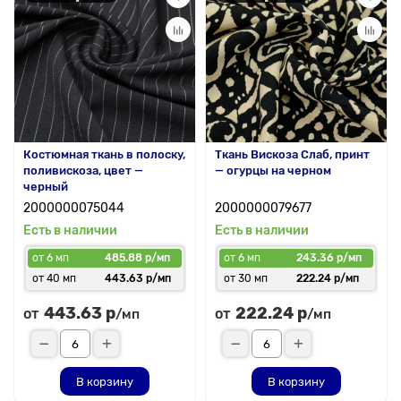
Костюмная ткань в полоску,
Ткань Вискоза Слаб, принт
поливискоза, цвет —
— огурцы на черном
черный
2000000075044
2000000079677
Есть в наличии
Есть в наличии
от 6 мп
485.88 р/мп
от 6 мп
243.36 р/мп
от 40 мп
443.63 р/мп
от 30 мп
222.24 р/мп
443.63 р
222.24 р
от
от
/мп
/мп
В корзину
В корзину