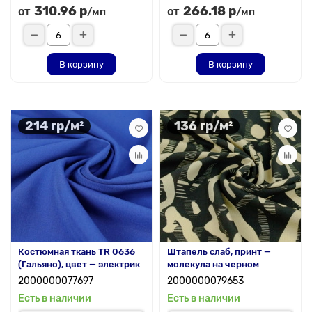
310.96 р
266.18 р
от
от
/мп
/мп
В корзину
В корзину
214 гр/м²
136 гр/м²
Костюмная ткань TR 0636
Штапель слаб, принт —
(Гальяно), цвет — электрик
молекула на черном
2000000077697
2000000079653
Есть в наличии
Есть в наличии