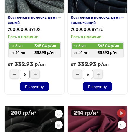
Костюмка в полоску, цвет —
Костюмка в полоску, цвет —
серый
темно-синий
2000000089102
2000000089126
Есть в наличии
Есть в наличии
от 6 мп
365.04 р/мп
от 6 мп
365.04 р/мп
от 40 мп
332.93 р/мп
от 40 мп
332.93 р/мп
332.93 р
332.93 р
от
от
/мп
/мп
В корзину
В корзину
200 гр/м²
214 гр/м²