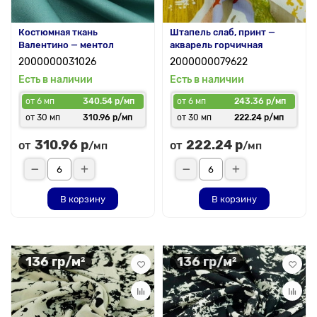
Костюмная ткань
Штапель слаб, принт —
Валентино — ментол
акварель горчичная
2000000031026
2000000079622
Есть в наличии
Есть в наличии
от 6 мп
340.54 р/мп
от 6 мп
243.36 р/мп
от 30 мп
310.96 р/мп
от 30 мп
222.24 р/мп
310.96 р
222.24 р
от
от
/мп
/мп
В корзину
В корзину
136 гр/м²
136 гр/м²