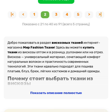
|<
<
1
2
3
4
5
>
>|
Показано с 21 по 40 из 91 (всего 5 страниц)
Добро пожаловать в раздел
вискозных тканей
интернет-
магазина
Мир Fashion Ткани
! Здесь вы можете
купить
ткани
из вискозы оптом и в розницу, рулонами или на отрез.
Вискоза — универсальный материал, сочетающий комфорт
натуральных волокон и практичность современных
технологий. Эти ткани идеально подходят для пошива
платьев, блуз, брюк, лёгких костюмов и домашней одежды.
Почему стоит выбрать ткани из
вискозы
Натуральное происхождение.
Вискоза
Показать описание полностью
производится из целлюлозы — природного сырья, что
делает её дышащей и экологичной.
Мягкость и приятная текстура.
Ткань комфортна к
телу, не раздражает кожу и отлично пропускает