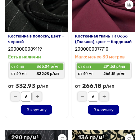
Костюмка в полоску, цвет —
Костюмная ткань TR 0636
черный
(Гальяно), цвет — бордовый
2000000089119
2000000077710
Есть в наличии
Мало: менее 30 метров
от 6 мп
365.04 р/мп
от 6 мп
291.53 р/мп
от 40 мп
332.93 р/мп
от 40 мп
266.18 р/мп
332.93 р
266.18 р
от
от
/мп
/мп
В корзину
В корзину
290 гр/м²
136 гр/м²