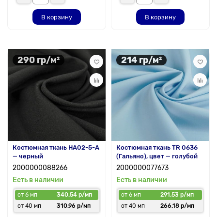
В корзину
В корзину
290 гр/м²
214 гр/м²
Костюмная ткань HA02-5-A
Костюмная ткань TR 0636
— черный
(Гальяно), цвет — голубой
2000000088266
2000000077673
Есть в наличии
Есть в наличии
от 6 мп
340.54 р/мп
от 6 мп
291.53 р/мп
от 40 мп
310.96 р/мп
от 40 мп
266.18 р/мп