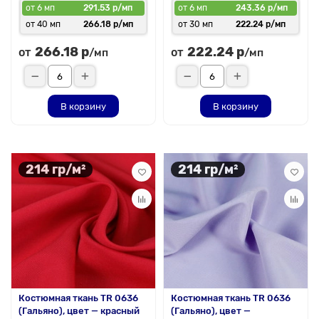
от 6 мп
291.53 р/мп
от 6 мп
243.36 р/мп
от 40 мп
266.18 р/мп
от 30 мп
222.24 р/мп
266.18 р
222.24 р
от
от
/мп
/мп
В корзину
В корзину
214 гр/м²
214 гр/м²
Костюмная ткань TR 0636
Костюмная ткань TR 0636
(Гальяно), цвет — красный
(Гальяно), цвет —