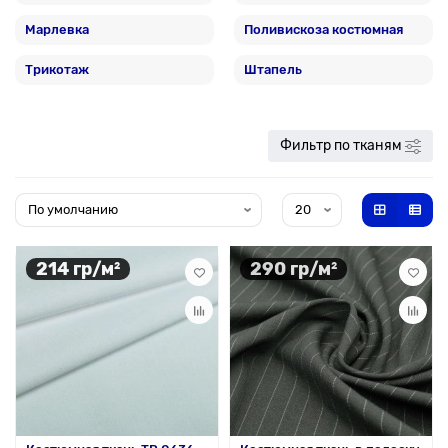
Марлевка
Поливискоза костюмная
Трикотаж
Штапель
Фильтр по тканям
214 гр/м²
290 гр/м²