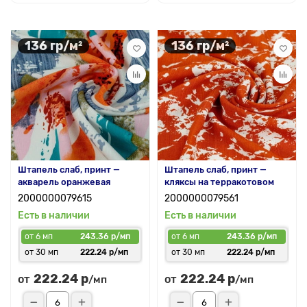
136 гр/м²
136 гр/м²
Штапель слаб, принт —
Штапель слаб, принт —
акварель оранжевая
кляксы на терракотовом
2000000079615
2000000079561
Есть в наличии
Есть в наличии
от 6 мп
243.36 р/мп
от 6 мп
243.36 р/мп
от 30 мп
222.24 р/мп
от 30 мп
222.24 р/мп
222.24 р
222.24 р
от
от
/мп
/мп