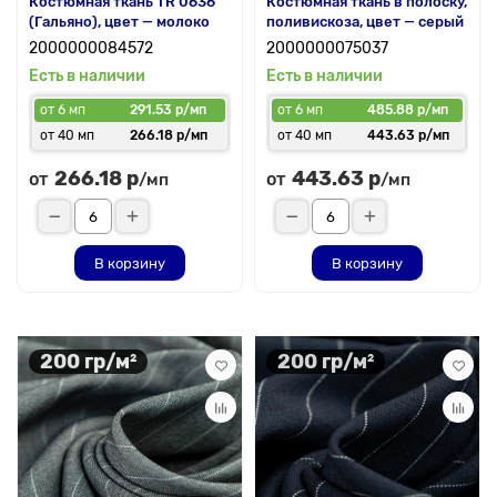
Костюмная ткань TR 0636
Костюмная ткань в полоску,
(Гальяно), цвет — молоко
поливискоза, цвет — серый
2000000084572
2000000075037
Есть в наличии
Есть в наличии
от 6 мп
291.53 р/мп
от 6 мп
485.88 р/мп
от 40 мп
266.18 р/мп
от 40 мп
443.63 р/мп
266.18 р
443.63 р
от
от
/мп
/мп
В корзину
В корзину
200 гр/м²
200 гр/м²