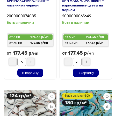
SPH МАКСМАРА, принт —
SPH МАКСМАРА, принт —
листики на черном
нарисованные цветы на
черном
2000000074085
2000000065649
Есть в наличии
Есть в наличии
от 6 мп
194.35 р/мп
от 6 мп
194.35 р/мп
от 30 мп
177.45 р/мп
от 30 мп
177.45 р/мп
177.45 р
177.45 р
от
от
/мп
/мп
В корзину
В корзину
124 гр/м²
Ваша скидка -50%
180 гр/м²