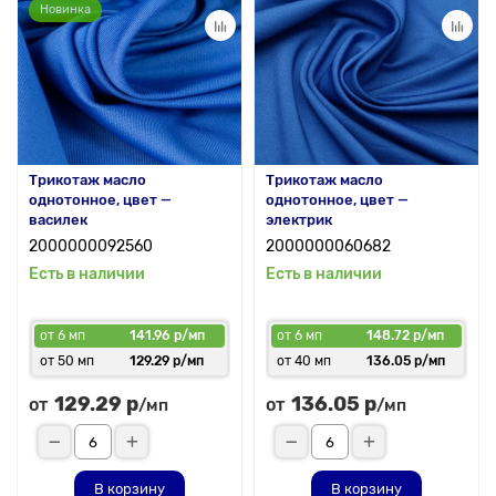
Новинка
Трикотаж масло
Трикотаж масло
однотонное, цвет —
однотонное, цвет —
василек
электрик
2000000092560
2000000060682
Есть в наличии
Есть в наличии
от 6 мп
141.96 р/мп
от 6 мп
148.72 р/мп
от 50 мп
129.29 р/мп
от 40 мп
136.05 р/мп
129.29 р
136.05 р
от
от
/мп
/мп
В корзину
В корзину