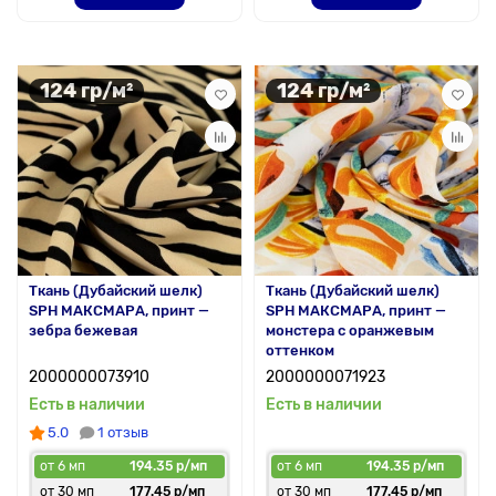
124 гр/м²
124 гр/м²
Ткань (Дубайский шелк)
Ткань (Дубайский шелк)
SPH МАКСМАРА, принт —
SPH МАКСМАРА, принт —
зебра бежевая
монстера с оранжевым
оттенком
2000000073910
2000000071923
Есть в наличии
Есть в наличии
5.0
1 отзыв
от 6 мп
194.35 р/мп
от 6 мп
194.35 р/мп
от 30 мп
177.45 р/мп
от 30 мп
177.45 р/мп