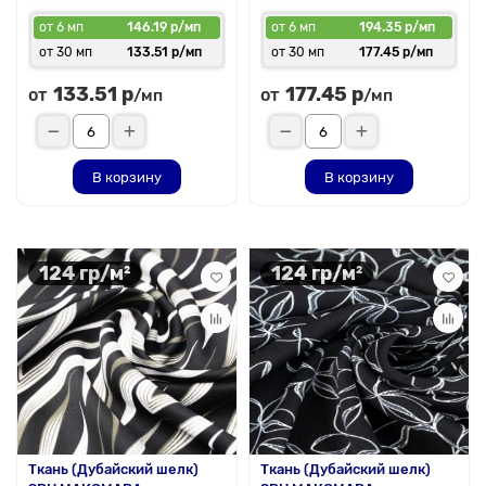
от 6 мп
146.19 р/мп
от 6 мп
194.35 р/мп
от 30 мп
133.51 р/мп
от 30 мп
177.45 р/мп
133.51 р
177.45 р
от
от
/мп
/мп
В корзину
В корзину
124 гр/м²
124 гр/м²
Ткань (Дубайский шелк)
Ткань (Дубайский шелк)