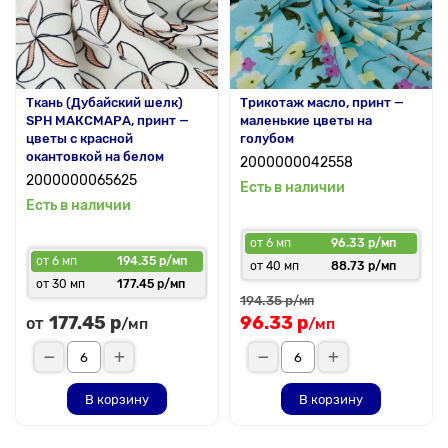
Ткань (Дубайский шелк)
Трикотаж масло, принт —
SPH МАКСМАРА, принт —
маленькие цветы на
цветы с красной
голубом
окантовкой на белом
2000000042558
2000000065625
Есть в наличии
Есть в наличии
от 6 мп
96.33 р/мп
от 6 мп
194.35 р/мп
от 40 мп
88.73 р/мп
от 30 мп
177.45 р/мп
194.35 р
/мп
177.45 р
96.33 р
от
/мп
/мп
В корзину
В корзину