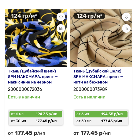
124 гр/м²
124 гр/м²
Ткань (Дубайский шелк)
Ткань (Дубайский шелк)
SPH МАКСМАРА, принт —
SPH МАКСМАРА, принт —
маки синие на черном
нити на бежевом
2000000072036
2000000073989
Есть в наличии
Есть в наличии
от 6 мп
194.35 р/мп
от 6 мп
194.35 р/мп
от 30 мп
177.45 р/мп
от 30 мп
177.45 р/мп
177.45 р
177.45 р
от
от
/мп
/мп