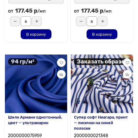
177.45 р
177.45 р
от
от
/мп
/мп
В корзину
В корзину
94 гр/м²
Заказать образец
Шелк Армани однотонный,
Супер софт Ниагара, принт
цвет — ультрамарин
— лисички на синей
полоске
2000000075959
2000000021348