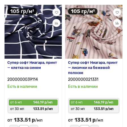
105 гр/м²
105 гр/м²
Супер софт Ниагара, принт
Супер софт Ниагара, принт
— клетка на синем
— лисички на бежевой
полоске
2000000039114
2000000021331
Есть в наличии
Есть в наличии
от 6 мп
146.19 р/мп
от 6 мп
146.19 р/мп
от 30 мп
133.51 р/мп
от 30 мп
133.51 р/мп
133.51 р
133.51 р
от
от
/мп
/мп