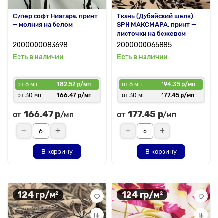
Супер софт Ниагара, принт
Ткань (Дубайский шелк)
— молния на белом
SPH МАКСМАРА, принт —
листочки на бежевом
2000000083698
2000000065885
Есть в наличии
Есть в наличии
от 6 мп
182.52 р/мп
от 6 мп
194.35 р/мп
от 30 мп
166.47 р/мп
от 30 мп
177.45 р/мп
166.47 р
177.45 р
от
от
/мп
/мп
В корзину
В корзину
124 гр/м²
124 гр/м²