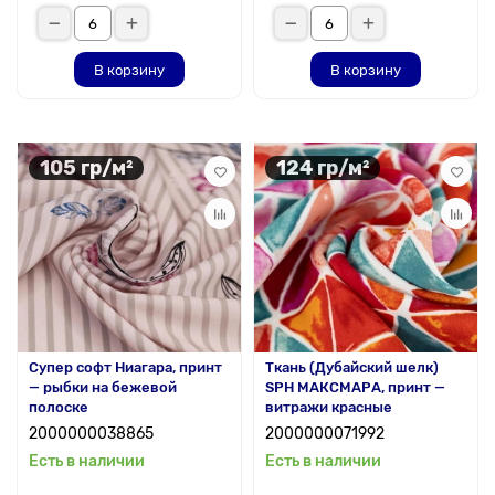
В корзину
В корзину
105 гр/м²
124 гр/м²
Супер софт Ниагара, принт
Ткань (Дубайский шелк)
— рыбки на бежевой
SPH МАКСМАРА, принт —
полоске
витражи красные
2000000038865
2000000071992
Есть в наличии
Есть в наличии