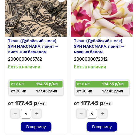
Ткань (Дубайский шелк)
Ткань (Дубайский шелк)
SPH МАКСМАРА, принт —
SPH МАКСМАРА, принт —
листья на бежевом
маки на белом
2000000065762
2000000072012
Есть в наличии
Есть в наличии
от 6 мп
194.35 р/мп
от 6 мп
194.35 р/мп
от 30 мп
177.45 р/мп
от 30 мп
177.45 р/мп
177.45 р
177.45 р
от
от
/мп
/мп
В корзину
В корзину