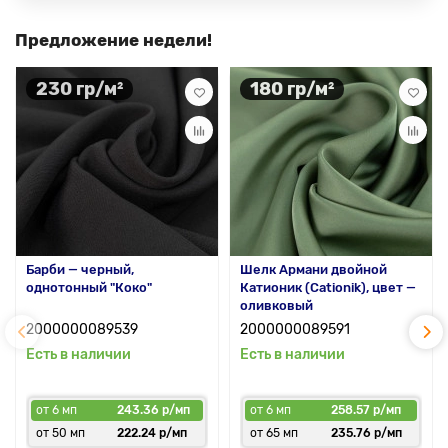
Предложение недели!
230 гр/м²
180 гр/м²
Барби — черный,
Шелк Армани двойной
однотонный "Коко"
Катионик (Cationik), цвет —
оливковый
2000000089539
2000000089591
Есть в наличии
Есть в наличии
от 6 мп
243.36 р/мп
от 6 мп
258.57 р/мп
от 50 мп
222.24 р/мп
от 65 мп
235.76 р/мп