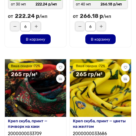
от 30 мп
222.24 р/мп
от 40 мп
266.18 р/мп
222.24 р
266.18 р
от
от
/мп
/мп
В корзину
В корзину
Ваша скидка -72%
Ваша скидка -72%
265 гр/м²
265 гр/м²
Креп скуба, принт —
Креп скуба, принт — цветы
пэчворк на хаки
на желтом
2000000033709
2000000033686