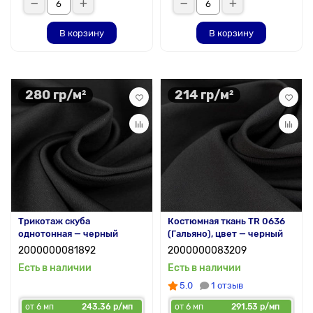
В корзину
В корзину
280 гр/м²
214 гр/м²
Трикотаж скуба
Костюмная ткань TR 0636
однотонная — черный
(Гальяно), цвет — черный
2000000081892
2000000083209
Есть в наличии
Есть в наличии
5.0
1 отзыв
от 6 мп
243.36 р/мп
от 6 мп
291.53 р/мп