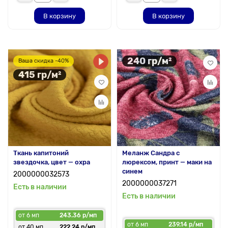
В корзину
В корзину
240 гр/м²
Ваша скидка -40%
415 гр/м²
Ткань капитоний
Меланж Сандра с
звездочка, цвет — охра
люрексом, принт — маки на
синем
2000000032573
2000000037271
Есть в наличии
Есть в наличии
от 6 мп
243.36 р/мп
от 6 мп
239.14 р/мп
от 40 мп
222.24 р/мп