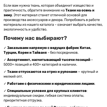
Если вам нужна ткань, которая объединит изящество и
Ткани кораллового цвета
Ткани цвета какао
практичность, обратите внимание на
Ткани на осень и
Изумрудный цвет ткани
Ткани зеленого цвета
зиму
. Этот материал станет отличной основой для
Ткани желтого цвета
Ткани цвета индиго
производства аксессуаров и декора. Попробовать в работе
материалы из нашего каталога – означает выбрать качество,
Цвет ткани бордовый
Купить ткань белого цвета
экологичность и удобство.
Цвет ткани бежевый
Почему нас выбирают?
✓
Заказываем напрямую с ведущих фабрик Китая,
Турции, Кореи и Тайваня
– без посредников.
✓
Ассортимент, насчитывающий тысячи позиций
–
5000+ позиций и 400+ категорий в наличии.
✓
Ткани отпускаются на отрез и рулонами
— крупный и
мелкий опт.
✓
Работаем с физическими и юридическими лицами
.
✓
Специальные условия для крупных клиентов
:
индивидуальные скидки, гибкая система оплаты,
приоритетная отгрузка.