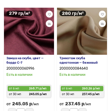
279 гр/м²
280 гр/м²
Замша на скубе, цвет —
Трикотаж скуба
бордо С-7
однотонная — бежевый
2000000060996
2000000084640
Есть в наличии
Есть в наличии
от 6 мп
268.71 р/мп
от 6 мп
260.26 р/мп
от 30 мп
245.05 р/мп
от 30 мп
237.45 р/мп
245.05 р
237.45 р
от
от
/мп
/мп