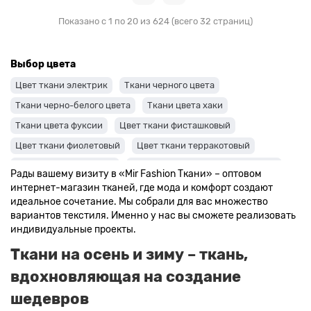
Показано с 1 по 20 из 624 (всего 32 страниц)
Выбор цвета
Цвет ткани электрик
Ткани черного цвета
Ткани черно-белого цвета
Ткани цвета хаки
Ткани цвета фуксии
Цвет ткани фисташковый
Цвет ткани фиолетовый
Цвет ткани терракотовый
Цвет ткани сиреневый
Цвет ткани синий и темно-синий
Рады вашему визиту в «Mir Fashion Ткани» – оптовом
Цвет ткани серый + оттенки: темные и светлые
интернет-магазин тканей, где мода и комфорт создают
идеальное сочетание. Мы собрали для вас множество
Цвет ткани салатовый
Цвет ткани розовый
вариантов текстиля. Именно у нас вы сможете реализовать
Ткани цвета пудра
Ткани персикового цвета
индивидуальные проекты.
Ткани оранжевого цвета
Ткани оливкового цвета
Ткани на осень и зиму – ткань,
Цвет ткани мятный
Ткани цвета айвори, молочные оттенки
вдохновляющая на создание
Ткани лимонного цвета
шедевров
Ткани красного цвета разных оттенков