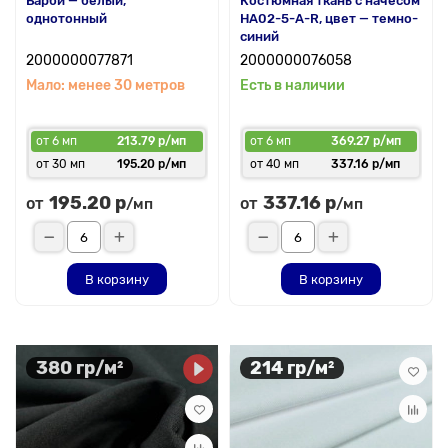
Барби — белый,
Костюмная ткань с начесом
однотонный
HA02-5-A-R, цвет — темно-
синий
2000000077871
2000000076058
Мало: менее 30 метров
Есть в наличии
от 6 мп
213.79 р/мп
от 6 мп
369.27 р/мп
от 30 мп
195.20 р/мп
от 40 мп
337.16 р/мп
195.20 р
337.16 р
от
от
/мп
/мп
В корзину
В корзину
380 гр/м²
214 гр/м²