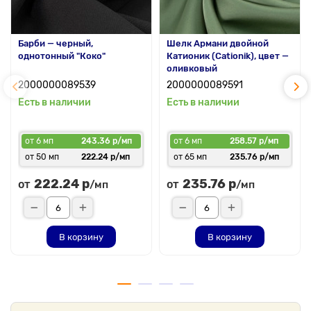
Барби — черный,
Шелк Армани двойной
однотонный "Коко"
Катионик (Cationik), цвет —
оливковый
2000000089539
2000000089591
Есть в наличии
Есть в наличии
от 6 мп
243.36 р/мп
от 6 мп
258.57 р/мп
от 50 мп
222.24 р/мп
от 65 мп
235.76 р/мп
222.24 р
235.76 р
от
от
/мп
/мп
В корзину
В корзину