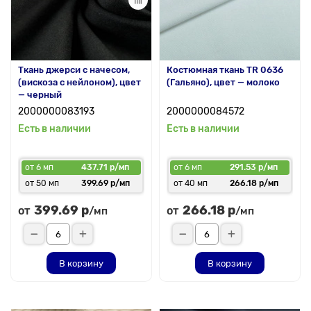
Ткань джерси с начесом,
Костюмная ткань TR 0636
(вискоза с нейлоном), цвет
(Гальяно), цвет — молоко
— черный
2000000083193
2000000084572
Есть в наличии
Есть в наличии
от 6 мп
437.71 р/мп
от 6 мп
291.53 р/мп
от 50 мп
399.69 р/мп
от 40 мп
266.18 р/мп
399.69 р
266.18 р
от
от
/мп
/мп
В корзину
В корзину