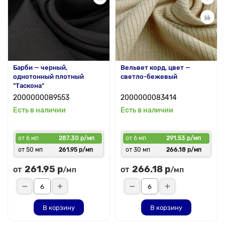
Барби — черный,
Вельвет корд, цвет —
однотонный плотный
светло-бежевый
"Таскона"
2000000089553
2000000083414
Есть в наличии
Есть в наличии
от 6 мп
287.30 р/мп
от 6 мп
291.53 р/мп
от 50 мп
261.95 р/мп
от 30 мп
266.18 р/мп
261.95 р
266.18 р
от
от
/мп
/мп
В корзину
В корзину