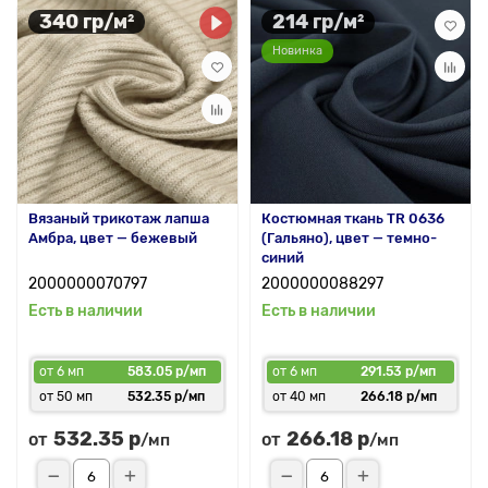
340 гр/м²
214 гр/м²
Новинка
Вязаный трикотаж лапша
Костюмная ткань TR 0636
Амбра, цвет — бежевый
(Гальяно), цвет — темно-
синий
2000000070797
2000000088297
Есть в наличии
Есть в наличии
от 6 мп
583.05 р/мп
от 6 мп
291.53 р/мп
от 50 мп
532.35 р/мп
от 40 мп
266.18 р/мп
532.35 р
266.18 р
от
от
/мп
/мп