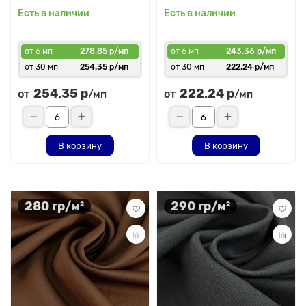
Есть в наличии
Есть в наличии
от 6 мп
278.85 р/мп
от 6 мп
243.36 р/мп
от 30 мп
254.35 р/мп
от 30 мп
222.24 р/мп
254.35 р
222.24 р
от
от
/мп
/мп
В корзину
В корзину
280 гр/м²
290 гр/м²