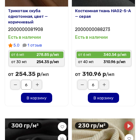
Трикотаж скуба
Костюмная ткань HA02-5-A
однотонная, цвет —
— серая
коричневый
2000000081908
2000000088273
Есть в наличии
Есть в наличии
5.0
1 отзыв
от 6 мп
278.85 р/мп
от 6 мп
340.54 р/мп
от 30 мп
254.35 р/мп
от 40 мп
310.96 р/мп
254.35 р
310.96 р
от
от
/мп
/мп
В корзину
В корзину
300 гр/м²
230 гр/м²