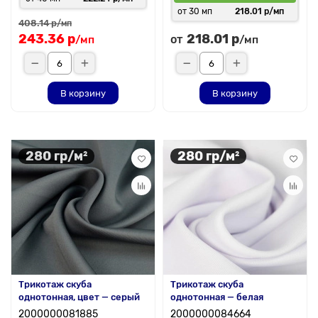
от 30 мп
218.01 р/мп
408.14 р
/мп
243.36 р
218.01 р
от
/мп
/мп
В корзину
В корзину
280 гр/м²
280 гр/м²
Трикотаж скуба
Трикотаж скуба
однотонная, цвет — серый
однотонная — белая
2000000081885
2000000084664