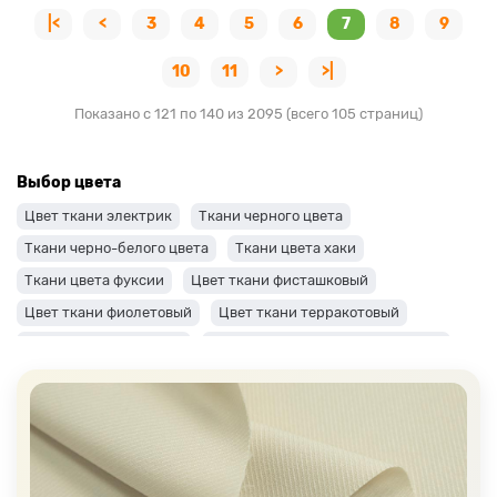
|<
<
3
4
5
6
7
8
9
10
11
>
>|
Показано с 121 по 140 из 2095 (всего 105 страниц)
Выбор цвета
Цвет ткани электрик
Ткани черного цвета
Ткани черно-белого цвета
Ткани цвета хаки
Ткани цвета фуксии
Цвет ткани фисташковый
Цвет ткани фиолетовый
Цвет ткани терракотовый
Цвет ткани сиреневый
Цвет ткани синий и темно-синий
Цвет ткани серый + оттенки: темные и светлые
Цвет ткани салатовый
Цвет ткани розовый
Ткани цвета пудра
Ткани персикового цвета
Ткани оранжевого цвета
Ткани оливкового цвета