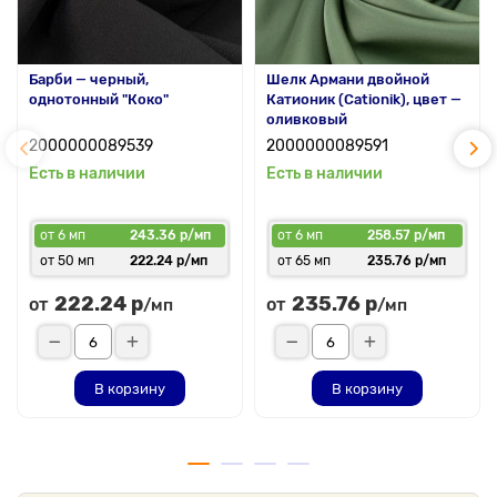
Барби — черный,
Шелк Армани двойной
однотонный "Коко"
Катионик (Cationik), цвет —
оливковый
2000000089539
2000000089591
Есть в наличии
Есть в наличии
от 6 мп
243.36 р/мп
от 6 мп
258.57 р/мп
от 50 мп
222.24 р/мп
от 65 мп
235.76 р/мп
222.24 р
235.76 р
от
от
/мп
/мп
В корзину
В корзину