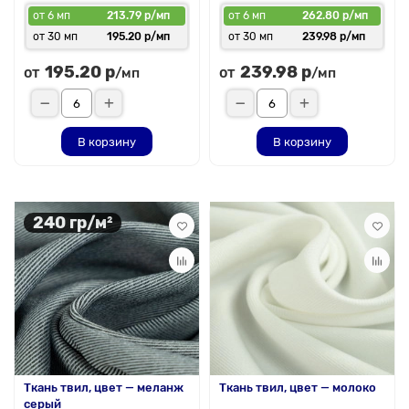
от 6 мп
213.79 р/мп
от 6 мп
262.80 р/мп
от 30 мп
195.20 р/мп
от 30 мп
239.98 р/мп
195.20 р
239.98 р
от
от
/мп
/мп
В корзину
В корзину
240 гр/м²
Ткань твил, цвет — меланж
Ткань твил, цвет — молоко
серый