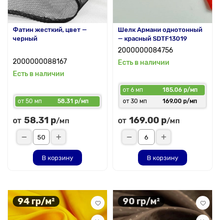
Фатин жесткий, цвет —
Шелк Армани однотонный
черный
— красный SDTF13019
2000000084756
2000000088167
Есть в наличии
Есть в наличии
от 6 мп
185.06 р/мп
от 50 мп
58.31 р/мп
от 30 мп
169.00 р/мп
58.31 р
169.00 р
от
от
/мп
/мп
В корзину
В корзину
94 гр/м²
90 гр/м²