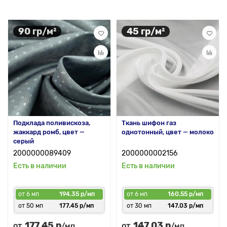
90 гр/м²
45 гр/м²
Подклада поливискоза,
Ткань шифон газ
жаккард ромб, цвет —
однотонный, цвет — молоко
серый
2000000089409
2000000002156
Есть в наличии
Есть в наличии
от 6 мп
194.35 р/мп
от 6 мп
160.55 р/мп
от 50 мп
177.45 р/мп
от 30 мп
147.03 р/мп
177.45 р
147.03 р
от
от
/мп
/мп