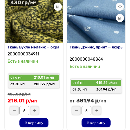
430 гр/м²
Ткань Букле меланж — охра
Ткань Джинс, принт — якорь
2000000034911
2000000048864
Есть в наличии
Есть в наличии
от 6 мп
218.01 р/мп
от 6 мп
418.28 р/мп
от 30 мп
200.27 р/мп
от 30 мп
381.94 р/мп
485.88 р
/мп
218.01 р
381.94 р
от
/мп
/мп
В корзину
В корзину