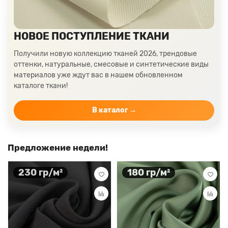
Цвет ткани мятный
Ткани цвета айвори, молочные оттенки
Ткани лимонного цвета
Ткани красного цвета разных оттенков
НОВОЕ ПОСТУПЛЕНИЕ ТКАНИ
Ткани кораллового цвета
Ткани цвета какао
Получили новую коллекцию тканей 2026, трендовые
Изумрудный цвет ткани
Ткани зеленого цвета
оттенки, натуральные, смесовые и синтетические виды
материалов уже ждут вас в нашем обновленном
Ткани желтого цвета
Ткани цвета индиго
каталоге ткани!
Цвет ткани бордовый
Купить ткань белого цвета
Цвет ткани бежевый
В каталог →
Предложение недели!
230 гр/м²
180 гр/м²