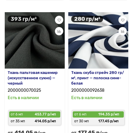
393 гр/м²
280 гр/м²
Ткань пальтовая кашемир
Ткань скуба стрейч 280 гр/
(искусственное сукно) —
м², принт — полоска сине-
черный
белая
2000000070025
2000000092638
Есть в наличии
Есть в наличии
от 6 мп
453.77 р/мп
от 6 мп
194.35 р/мп
от 35 мп
414.05 р/мп
от 30 мп
177.45 р/мп
414.05 р
177.45 р
от
от