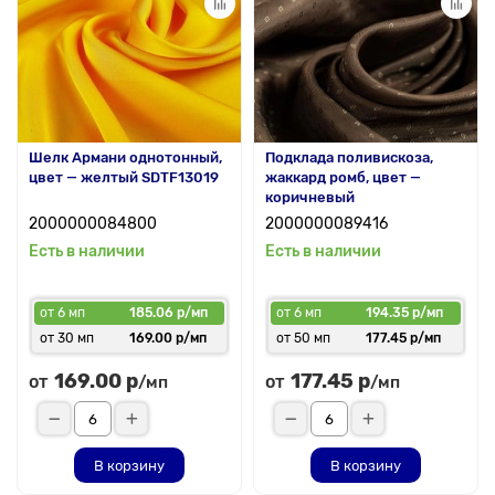
Шелк Армани однотонный,
Подклада поливискоза,
цвет — желтый SDTF13019
жаккард ромб, цвет —
коричневый
2000000084800
2000000089416
Есть в наличии
Есть в наличии
от 6 мп
185.06 р/мп
от 6 мп
194.35 р/мп
от 30 мп
169.00 р/мп
от 50 мп
177.45 р/мп
169.00 р
177.45 р
от
от
/мп
/мп
В корзину
В корзину