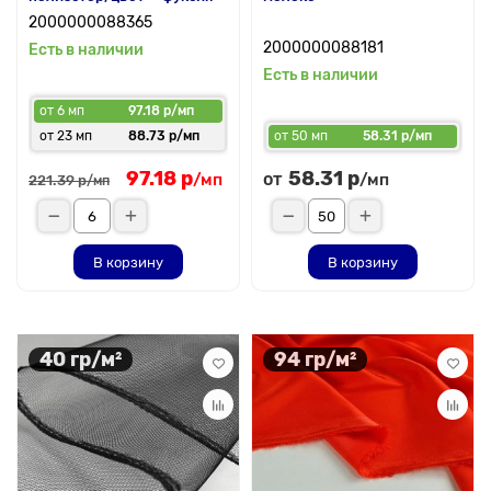
2000000088365
2000000088181
Есть в наличии
Есть в наличии
от 6 мп
97.18 р/мп
от 23 мп
88.73 р/мп
от 50 мп
58.31 р/мп
97.18 р
58.31 р
от
/мп
/мп
221.39 р
/мп
В корзину
В корзину
40 гр/м²
94 гр/м²