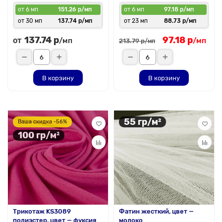
от 6 мп
151.26 р/мп
от 6 мп
97.18 р/мп
от 30 мп
137.74 р/мп
от 23 мп
88.73 р/мп
137.74 р
97.18 р
от
/мп
/мп
213.79 р
/мп
В корзину
В корзину
55 гр/м²
Ваша скидка -56%
100 гр/м²
Трикотаж KS3089
Фатин жесткий, цвет —
полиэстер, цвет — фуксия
молоко