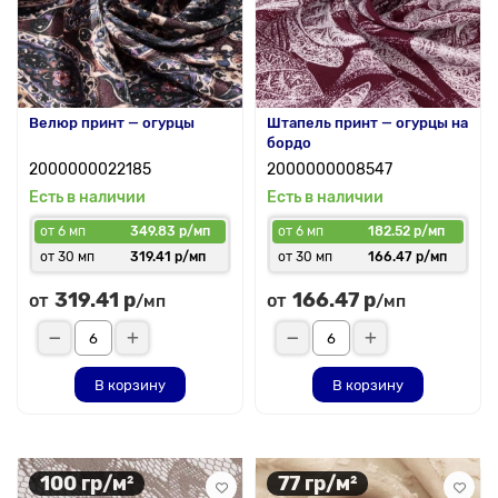
Велюр принт — огурцы
Штапель принт — огурцы на
бордо
2000000022185
2000000008547
Есть в наличии
Есть в наличии
от 6 мп
349.83 р/мп
от 6 мп
182.52 р/мп
от 30 мп
319.41 р/мп
от 30 мп
166.47 р/мп
319.41 р
166.47 р
от
от
/мп
/мп
В корзину
В корзину
100 гр/м²
77 гр/м²