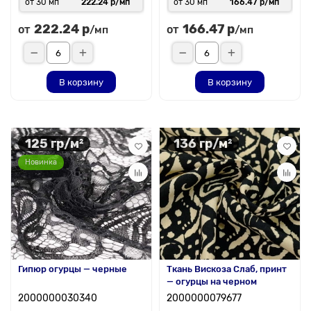
от 30 мп
222.24 р/мп
от 30 мп
166.47 р/мп
222.24 р
166.47 р
от
от
/мп
/мп
В корзину
В корзину
125 гр/м²
136 гр/м²
Новинка
Гипюр огурцы — черные
Ткань Вискоза Слаб, принт
— огурцы на черном
2000000030340
2000000079677