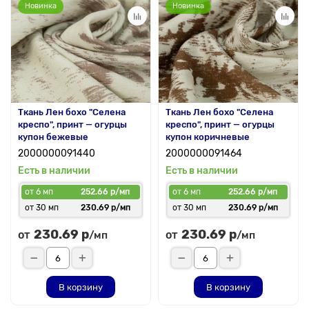
Новинка
Новинка
Ткань Лен бохо "Селена
Ткань Лен бохо "Селена
креспо", принт — огурцы
креспо", принт — огурцы
купон бежевые
купон коричневые
2000000091440
2000000091464
Есть в наличии
Есть в наличии
от 6 мп
252.66 р/мп
от 6 мп
252.66 р/мп
от 30 мп
230.69 р/мп
от 30 мп
230.69 р/мп
230.69 р
230.69 р
от
от
/мп
/мп
В корзину
В корзину