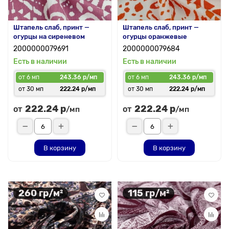
Штапель слаб, принт —
Штапель слаб, принт —
огурцы на сиреневом
огурцы оранжевые
2000000079691
2000000079684
Есть в наличии
Есть в наличии
от 6 мп
243.36 р/мп
от 6 мп
243.36 р/мп
от 30 мп
222.24 р/мп
от 30 мп
222.24 р/мп
222.24 р
222.24 р
от
от
/мп
/мп
В корзину
В корзину
260 гр/м²
115 гр/м²