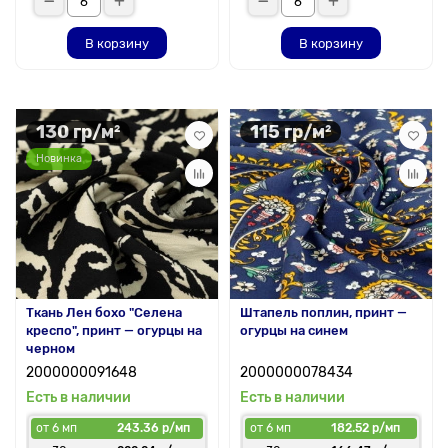
В корзину
В корзину
130 гр/м²
115 гр/м²
Новинка
Ткань Лен бохо "Селена
Штапель поплин, принт —
креспо", принт — огурцы на
огурцы на синем
черном
2000000091648
2000000078434
Есть в наличии
Есть в наличии
от 6 мп
243.36 р/мп
от 6 мп
182.52 р/мп