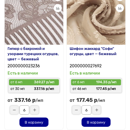
Гипюр с бахромой и
Шифон жаккард "Софи"
узорами турецких огурцов,
огурцы, цвет — бежевый
цвет — бежевый
2000000023236
2000000027692
Есть в наличии
Есть в наличии
от 6 мп
369.27 р/мп
от 6 мп
194.35 р/мп
от 30 мп
337.16 р/мп
от 46 мп
177.45 р/мп
337.16 р
177.45 р
от
от
/мп
/мп
В корзину
В корзину