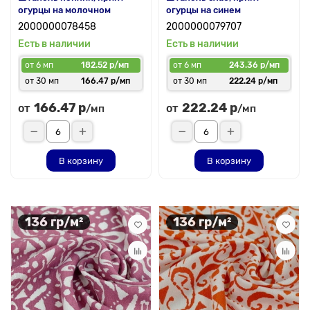
огурцы на молочном
огурцы на синем
2000000078458
2000000079707
Есть в наличии
Есть в наличии
от 6 мп
182.52 р/мп
от 6 мп
243.36 р/мп
от 30 мп
166.47 р/мп
от 30 мп
222.24 р/мп
166.47 р
222.24 р
от
от
/мп
/мп
В корзину
В корзину
136 гр/м²
136 гр/м²