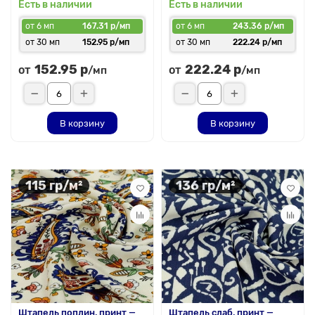
Есть в наличии
Есть в наличии
от 6 мп
167.31 р/мп
от 6 мп
243.36 р/мп
от 30 мп
152.95 р/мп
от 30 мп
222.24 р/мп
152.95 р
222.24 р
от
от
/мп
/мп
В корзину
В корзину
115 гр/м²
136 гр/м²
Штапель поплин, принт —
Штапель слаб, принт —