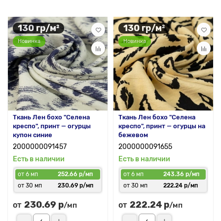
130 гр/м²
130 гр/м²
Новинка
Новинка
Ткань Лен бохо "Селена
Ткань Лен бохо "Селена
креспо", принт — огурцы
креспо", принт — огурцы на
купон синие
бежевом
2000000091457
2000000091655
Есть в наличии
Есть в наличии
от 6 мп
252.66 р/мп
от 6 мп
243.36 р/мп
от 30 мп
230.69 р/мп
от 30 мп
222.24 р/мп
230.69 р
222.24 р
от
от
/мп
/мп