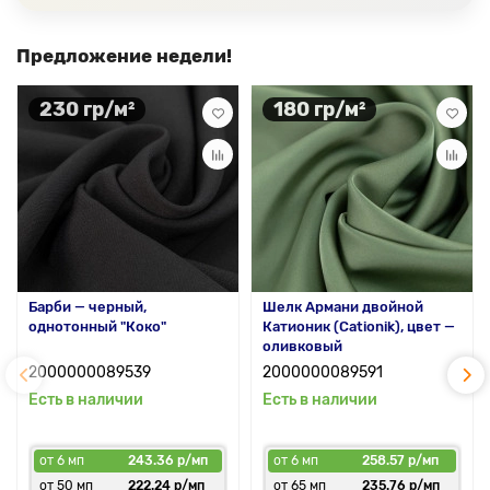
Предложение недели!
230 гр/м²
180 гр/м²
Барби — черный,
Шелк Армани двойной
однотонный "Коко"
Катионик (Cationik), цвет —
оливковый
2000000089539
2000000089591
Есть в наличии
Есть в наличии
от 6 мп
243.36 р/мп
от 6 мп
258.57 р/мп
от 50 мп
222.24 р/мп
от 65 мп
235.76 р/мп