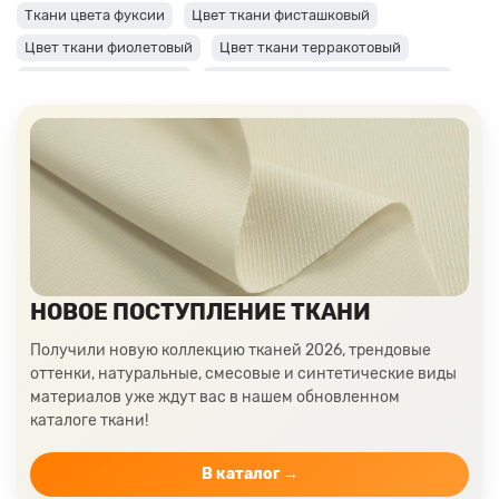
Ткани цвета фуксии
Цвет ткани фисташковый
Цвет ткани фиолетовый
Цвет ткани терракотовый
Цвет ткани сиреневый
Цвет ткани синий и темно-синий
Цвет ткани серый + оттенки: темные и светлые
Цвет ткани салатовый
Цвет ткани розовый
Ткани цвета пудра
Ткани персикового цвета
Ткани оранжевого цвета
Ткани оливкового цвета
Цвет ткани мятный
Ткани цвета айвори, молочные оттенки
Ткани лимонного цвета
Ткани красного цвета разных оттенков
НОВОЕ ПОСТУПЛЕНИЕ ТКАНИ
Ткани кораллового цвета
Ткани цвета какао
Получили новую коллекцию тканей 2026, трендовые
Изумрудный цвет ткани
Ткани зеленого цвета
оттенки, натуральные, смесовые и синтетические виды
материалов уже ждут вас в нашем обновленном
Ткани желтого цвета
Ткани цвета индиго
каталоге ткани!
Цвет ткани бордовый
Купить ткань белого цвета
Цвет ткани бежевый
В каталог →