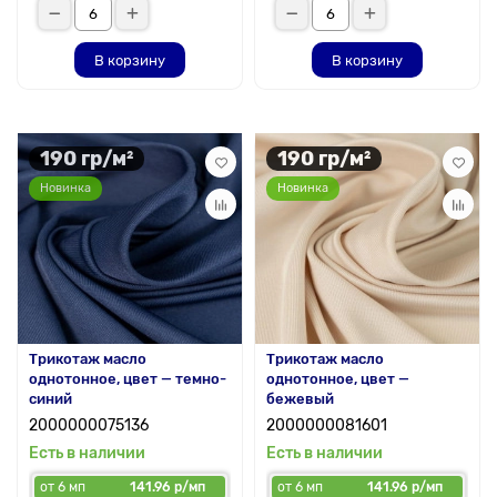
В корзину
В корзину
190 гр/м²
190 гр/м²
Новинка
Новинка
Трикотаж масло
Трикотаж масло
однотонное, цвет — темно-
однотонное, цвет —
синий
бежевый
2000000075136
2000000081601
Есть в наличии
Есть в наличии
от 6 мп
141.96 р/мп
от 6 мп
141.96 р/мп