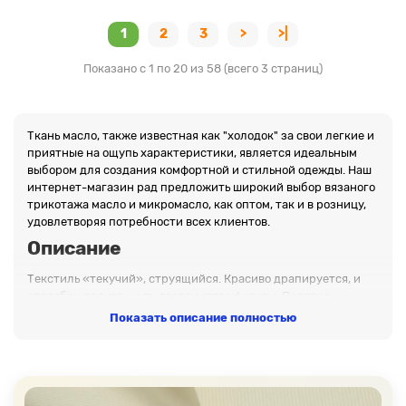
1
2
3
>
>|
Показано с 1 по 20 из 58 (всего 3 страниц)
Ткань масло, также известная как "холодок" за свои легкие и
приятные на ощупь характеристики, является идеальным
выбором для создания комфортной и стильной одежды. Наш
интернет-магазин рад предложить широкий выбор вязаного
трикотажа масло и микромасло, как оптом, так и в розницу,
удовлетворяя потребности всех клиентов.
Описание
Текстиль «текучий», струящийся. Красиво драпируется, и
способен подчеркнуть достоинства фигуры. Полотна
отличаются плотностью. Существуют виды с матовой и
Показать описание полностью
блестящей поверхностью.
Масло имеет гладкую, шелковую поверхность с лицевой
стороны и слегка шероховатую, приятную изнанку.
Микромасло гладкое с обоих сторон. Материал хорошо