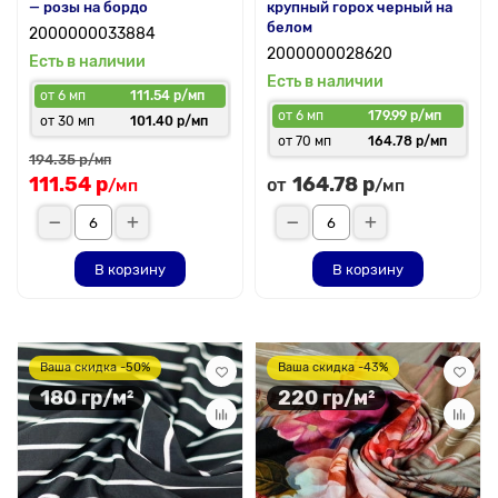
— розы на бордо
крупный горох черный на
белом
2000000033884
2000000028620
Есть в наличии
Есть в наличии
от 6 мп
111.54 р/мп
от 6 мп
179.99 р/мп
от 30 мп
101.40 р/мп
от 70 мп
164.78 р/мп
194.35 р
/мп
111.54 р
164.78 р
от
/мп
/мп
В корзину
В корзину
Ваша скидка -50%
Ваша скидка -43%
180 гр/м²
220 гр/м²