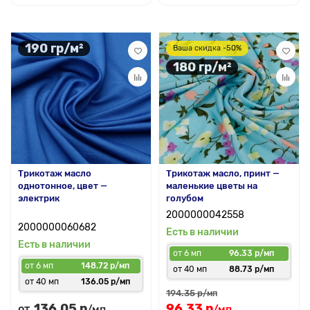
190 гр/м²
Ваша скидка -50%
180 гр/м²
Трикотаж масло
Трикотаж масло, принт —
однотонное, цвет —
маленькие цветы на
электрик
голубом
2000000042558
2000000060682
Есть в наличии
Есть в наличии
от 6 мп
96.33 р/мп
от 6 мп
148.72 р/мп
от 40 мп
88.73 р/мп
от 40 мп
136.05 р/мп
194.35 р
/мп
136.05 р
96.33 р
от
/мп
/мп