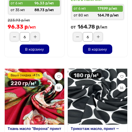
от 6 мп
96.33 р/мп
от 6 мп
179.99 р/мп
от 35 мп
88.73 р/мп
от 80 мп
164.78 р/мп
223.93 р
/мп
96.33 р
164.78 р
от
/мп
/мп
В корзину
В корзину
180 гр/м²
Ваша скидка -43%
220 гр/м²
Ткань масло "Верона" принт
Трикотаж масло, принт —