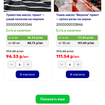
Трикотаж масло, принт —
Ткань масло "Верона" принт
узкая полоска на черном
— купон розы на сером
2000000051246
2000000033846
Есть в наличии
Есть в наличии
от 6 мп
96.33 р/мп
от 6 мп
111.54 р/мп
от 40 мп
88.73 р/мп
от 30 мп
101.40 р/мп
194.35 р
194.35 р
/мп
/мп
96.33 р
111.54 р
/мп
/мп
В корзину
В корзину
Показать еще