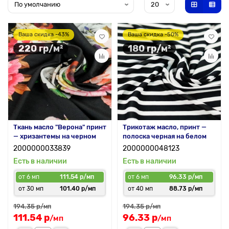
Ваша скидка -43%
Ваша скидка -50%
220 гр/м²
180 гр/м²
Ткань масло "Верона" принт
Трикотаж масло, принт —
— хризантемы на черном
полоска черная на белом
2000000033839
2000000048123
Есть в наличии
Есть в наличии
от 6 мп
111.54 р/мп
от 6 мп
96.33 р/мп
от 30 мп
101.40 р/мп
от 40 мп
88.73 р/мп
194.35 р
194.35 р
/мп
/мп
111.54 р
96.33 р
/мп
/мп