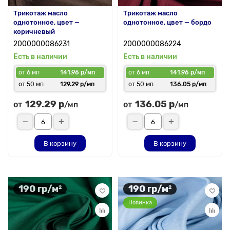
Трикотаж масло
Трикотаж масло
однотонное, цвет —
однотонное, цвет — бордо
коричневый
2000000086231
2000000086224
Есть в наличии
Есть в наличии
от 6 мп
141.96 р/мп
от 6 мп
141.96 р/мп
от 50 мп
129.29 р/мп
от 50 мп
136.05 р/мп
129.29 р
136.05 р
от
от
/мп
/мп
В корзину
В корзину
190 гр/м²
190 гр/м²
Новинка