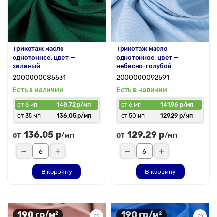
Трикотаж масло
Трикотаж масло
однотонное, цвет —
однотонное, цвет —
зеленый
небесно-голубой
2000000085531
2000000092591
Есть в наличии
Есть в наличии
от 6 мп
148.72 р/мп
от 6 мп
141.96 р/мп
от 35 мп
136.05 р/мп
от 50 мп
129.29 р/мп
136.05 р
129.29 р
от
от
/мп
/мп
В корзину
В корзину
190 гр/м²
190 гр/м²