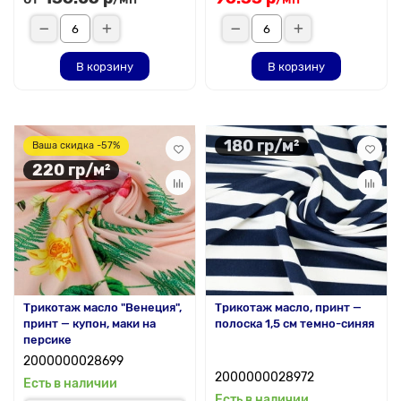
В корзину
В корзину
180 гр/м²
Ваша скидка -57%
220 гр/м²
Трикотаж масло "Венеция",
Трикотаж масло, принт —
принт — купон, маки на
полоска 1,5 см темно-синяя
персике
2000000028699
2000000028972
Есть в наличии
Есть в наличии